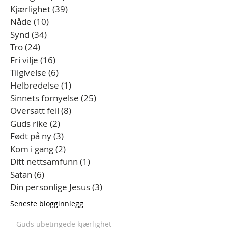
Kjærlighet
(39)
39 innlegg
Nåde
(10)
10 innlegg
Synd
(34)
34 innlegg
Tro
(24)
24 innlegg
Fri vilje
(16)
16 innlegg
Tilgivelse
(6)
6 innlegg
Helbredelse
(1)
1 innlegg
Sinnets fornyelse
(25)
25 innlegg
Oversatt feil
(8)
8 innlegg
Guds rike
(2)
2 innlegg
Født på ny
(3)
3 innlegg
Kom i gang
(2)
2 innlegg
Ditt nettsamfunn
(1)
1 innlegg
Satan
(6)
6 innlegg
Din personlige Jesus
(3)
3 innlegg
Seneste blogginnlegg
Guds ubetingede kjærlighet