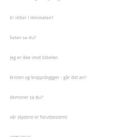
Er Hitler i Himmelen?
Satan sa du?
Jeg er ikke imot bibelen
kristen og kroppsbygger - går det an?
demoner sa du?
vår skjebne er forutbestemt
spør jesus