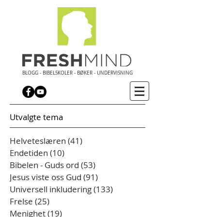
BLOGG - BIBELSKOLER - BØKER - UNDERVISNING
Utvalgte tema
Helveteslæren
(41)
41 innlegg
Endetiden
(10)
10 innlegg
Bibelen - Guds ord
(53)
53 innlegg
Jesus viste oss Gud
(91)
91 innlegg
Universell inkludering
(133)
133 innlegg
Frelse
(25)
25 innlegg
Menighet
(19)
19 innlegg