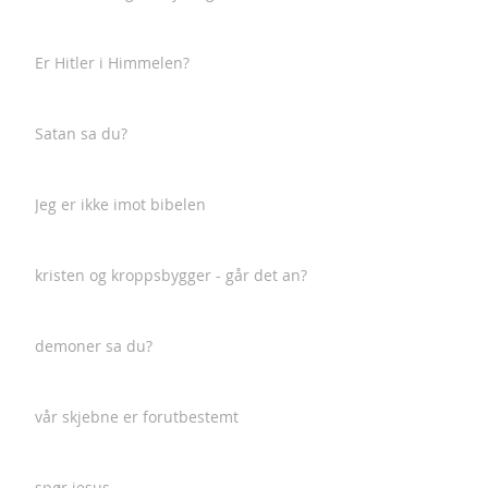
Er Hitler i Himmelen?
Satan sa du?
Jeg er ikke imot bibelen
kristen og kroppsbygger - går det an?
demoner sa du?
vår skjebne er forutbestemt
spør jesus