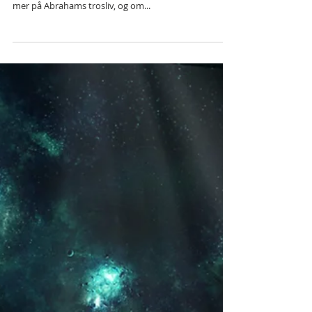
Er Abraham den troshelten vi ofte får inntrykk av i
kristne forkynnelse? I denne leksjonen skal vi se litt
mer på Abrahams trosliv, og om...