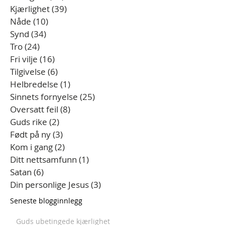
Kjærlighet
(39)
39 innlegg
Nåde
(10)
10 innlegg
Synd
(34)
34 innlegg
Tro
(24)
24 innlegg
Fri vilje
(16)
16 innlegg
Tilgivelse
(6)
6 innlegg
Helbredelse
(1)
1 innlegg
Sinnets fornyelse
(25)
25 innlegg
Oversatt feil
(8)
8 innlegg
Guds rike
(2)
2 innlegg
Født på ny
(3)
3 innlegg
Kom i gang
(2)
2 innlegg
Ditt nettsamfunn
(1)
1 innlegg
Satan
(6)
6 innlegg
Din personlige Jesus
(3)
3 innlegg
Seneste blogginnlegg
Guds ubetingede kjærlighet