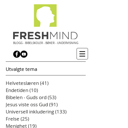
BLOGG - BIBELSKOLER - BØKER - UNDERVISNING
Utvalgte tema
Helveteslæren
(41)
41 innlegg
Endetiden
(10)
10 innlegg
Bibelen - Guds ord
(53)
53 innlegg
Jesus viste oss Gud
(91)
91 innlegg
Universell inkludering
(133)
133 innlegg
Frelse
(25)
25 innlegg
Menighet
(19)
19 innlegg