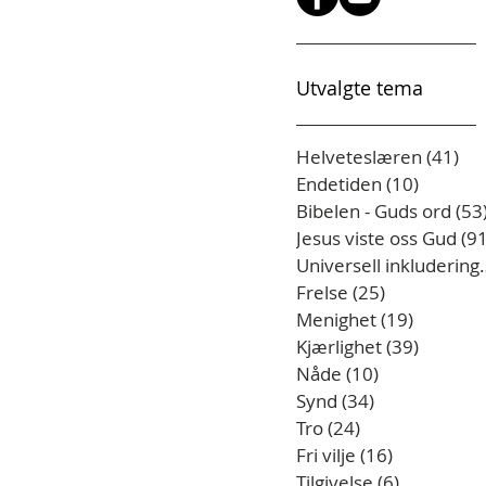
Utvalgte tema
Helveteslæren
(41)
41 
Endetiden
(10)
10 innl
Bibelen - Guds ord
(53
Jesus viste oss Gud
(91
Universell
Frelse
(25)
25 innlegg
Menighet
(19)
19 innle
Kjærlighet
(39)
39 innl
Nåde
(10)
10 innlegg
Synd
(34)
34 innlegg
Tro
(24)
24 innlegg
Fri vilje
(16)
16 innlegg
Tilgivelse
(6)
6 innlegg