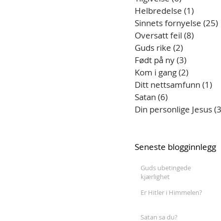
Helbredelse
(1)
1 innle
Sinnets fornyelse
(25)
Oversatt feil
(8)
8 innle
Guds rike
(2)
2 innlegg
Født på ny
(3)
3 innlegg
Kom i gang
(2)
2 innleg
Ditt nettsamfunn
(1)
1 
Satan
(6)
6 innlegg
Din personlige Jesus
(3
Seneste blogginnlegg
Guds ubetingede
kjærlighet
Er Hitler i Himmelen?
Satan sa du?