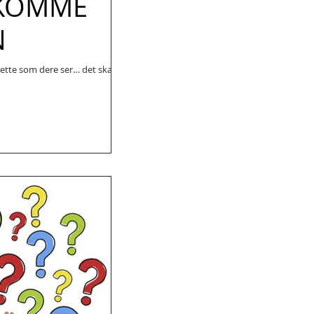
 KOMME
N
"Dette som dere ser… det skal