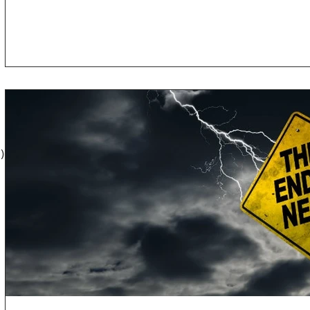
gg
25 innlegg
gg
g
innlegg
)
3 innlegg