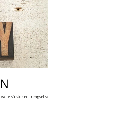
EN
t være så stor en trengsel som