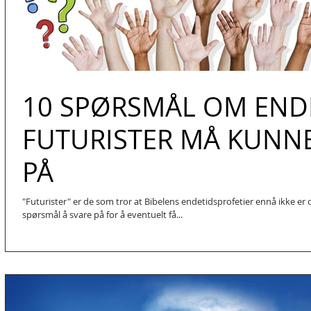
10 SPØRSMÅL OM END
FUTURISTER MÅ KUNNE
PÅ
"Futurister" er de som tror at Bibelens endetidsprofetier ennå ikke er 
spørsmål å svare på for å eventuelt få...