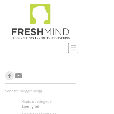
BLOGG - BIBELSKOLER - BØKER - UNDERVISNING
Seneste blogginnlegg
Guds ubetingede
kjærlighet