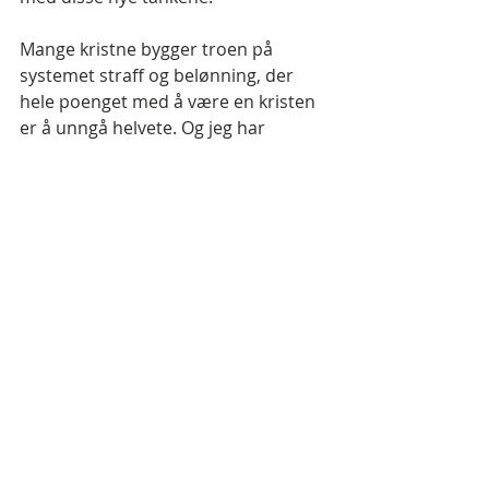
Mange kristne bygger troen på 
systemet straff og belønning, der 
hele poenget med å være en kristen 
er å unngå helvete. Og jeg har 
mange ganger hørt argumentet; "om 
det ikke finnes et helvete, hva er da 
visten med å være en kristen?"
Mitt svar på det er: "hvis det ikke er 
dødsstraff for å skille meg fra kona, 
hva er da vitsen med å være gift?"
De bokstavtro har ikke evig liv, der 
det evige livet (
Joh. 17:3
) er å leve i et 
personlig, intimt forhold til Jesus. 
Deres forhold til Gud er å gjøre 
akkurat nok så de unnslipper 
helvete, og de lever som fortapte 