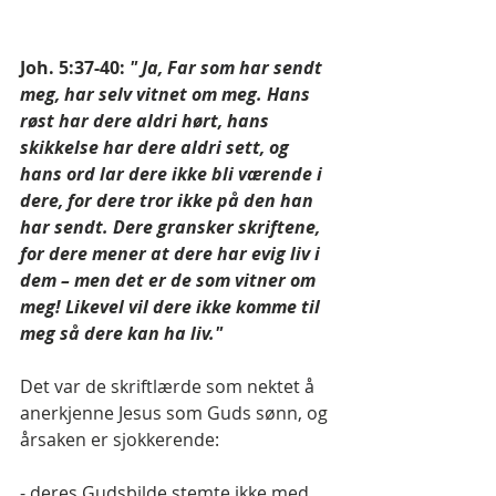
Joh. 5:37-40: 
" Ja, Far som har sendt 
meg, har selv vitnet om meg. Hans 
røst har dere aldri hørt, hans 
skikkelse har dere aldri sett, og 
hans ord lar dere ikke bli værende i 
dere, for dere tror ikke på den han 
har sendt. Dere gransker skriftene, 
for dere mener at dere har evig liv i 
dem – men det er de som vitner om 
meg! Likevel vil dere ikke komme til 
meg så dere kan ha liv."
Det var de skriftlærde som nektet å 
anerkjenne Jesus som Guds sønn, og 
årsaken er sjokkerende:
- deres Gudsbilde stemte ikke med 