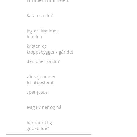
Er Hitler i Himmelen?
Satan sa du?
Jeg er ikke imot
bibelen
kristen og
kroppsbygger - går det
an?
demoner sa du?
vår skjebne er
forutbestemt
spør jesus
evig liv her og nå
har du riktig
gudsbilde?