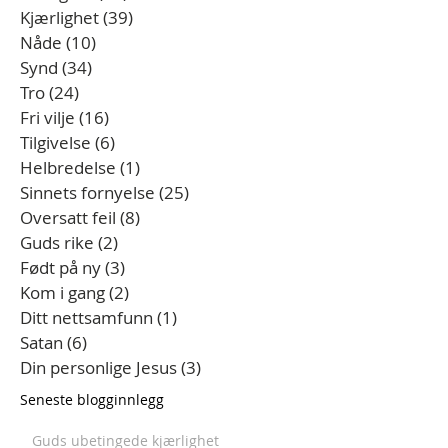
Kjærlighet
(39)
39 innlegg
Nåde
(10)
10 innlegg
Synd
(34)
34 innlegg
Tro
(24)
24 innlegg
Fri vilje
(16)
16 innlegg
Tilgivelse
(6)
6 innlegg
Helbredelse
(1)
1 innlegg
Sinnets fornyelse
(25)
25 innlegg
Oversatt feil
(8)
8 innlegg
Guds rike
(2)
2 innlegg
Født på ny
(3)
3 innlegg
Kom i gang
(2)
2 innlegg
Ditt nettsamfunn
(1)
1 innlegg
Satan
(6)
6 innlegg
Din personlige Jesus
(3)
3 innlegg
Seneste blogginnlegg
Guds ubetingede kjærlighet