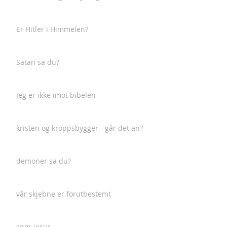
Er Hitler i Himmelen?
Satan sa du?
Jeg er ikke imot bibelen
kristen og kroppsbygger - går det an?
demoner sa du?
vår skjebne er forutbestemt
spør jesus