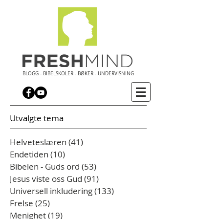
BLOGG - BIBELSKOLER - BØKER - UNDERVISNING
Utvalgte tema
Helveteslæren
(41)
41 innlegg
Endetiden
(10)
10 innlegg
Bibelen - Guds ord
(53)
53 innlegg
Jesus viste oss Gud
(91)
91 innlegg
Universell inkludering
(133)
133 innlegg
Frelse
(25)
25 innlegg
Menighet
(19)
19 innlegg