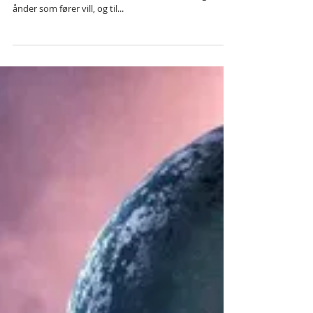
1. Tim 4:1-2: "Ånden sier med klare ord at i de siste
tider skal noen falle fra troen. De skal holde seg til
ånder som fører vill, og til...