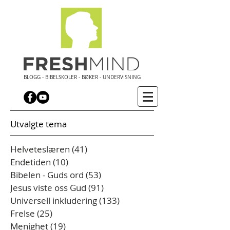
BLOGG - BIBELSKOLER - BØKER - UNDERVISNING
Utvalgte tema
Helveteslæren
(41)
41 innlegg
Endetiden
(10)
10 innlegg
Bibelen - Guds ord
(53)
53 innlegg
Jesus viste oss Gud
(91)
91 innlegg
Universell inkludering
(133)
133 innlegg
Frelse
(25)
25 innlegg
Menighet
(19)
19 innlegg