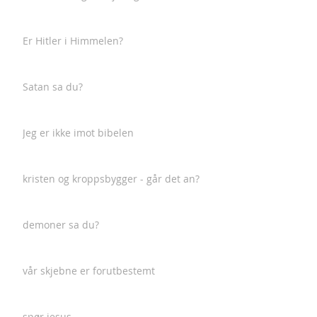
Er Hitler i Himmelen?
Satan sa du?
Jeg er ikke imot bibelen
kristen og kroppsbygger - går det an?
demoner sa du?
vår skjebne er forutbestemt
spør jesus