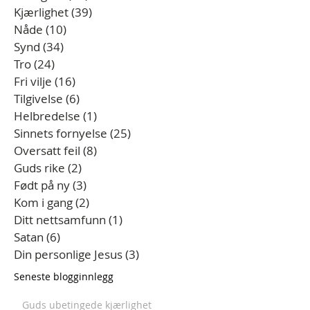
Kjærlighet
(39)
39 innlegg
Nåde
(10)
10 innlegg
Synd
(34)
34 innlegg
Tro
(24)
24 innlegg
Fri vilje
(16)
16 innlegg
Tilgivelse
(6)
6 innlegg
Helbredelse
(1)
1 innlegg
Sinnets fornyelse
(25)
25 innlegg
Oversatt feil
(8)
8 innlegg
Guds rike
(2)
2 innlegg
Født på ny
(3)
3 innlegg
Kom i gang
(2)
2 innlegg
Ditt nettsamfunn
(1)
1 innlegg
Satan
(6)
6 innlegg
Din personlige Jesus
(3)
3 innlegg
Seneste blogginnlegg
Guds ubetingede kjærlighet