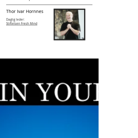
Thor Ivar Hornnes
Daglig leder:
Stiftelsen Fresh Mind