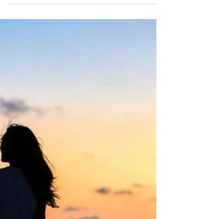
Sølvsmeden
Tre eldre damer pleide å treffes hver torsdag for å lese
i Bibelen sammen. En torsdag ettermiddag var de
kommet til Malaki i Det gamle...