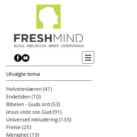
BLOGG - BIBELSKOLER - BØKER - UNDERVISNING
Utvalgte tema
Helveteslæren
(41)
41 innlegg
Endetiden
(10)
10 innlegg
Bibelen - Guds ord
(53)
53 innlegg
Jesus viste oss Gud
(91)
91 innlegg
Universell inkludering
(133)
133 innlegg
Frelse
(25)
25 innlegg
Menighet
(19)
19 innlegg