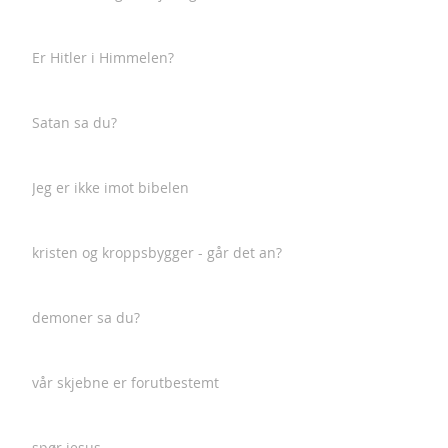
Er Hitler i Himmelen?
Satan sa du?
Jeg er ikke imot bibelen
kristen og kroppsbygger - går det an?
demoner sa du?
vår skjebne er forutbestemt
spør jesus