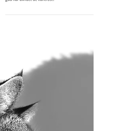
2. Kor. 4:3-4: "Er vårt evangelium skjult, så er det for
dem som går fortapt det er skjult. For denne verdens
gud har blindet de vantros...