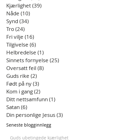
Kjærlighet
(39)
39 innlegg
Nåde
(10)
10 innlegg
Synd
(34)
34 innlegg
Tro
(24)
24 innlegg
Fri vilje
(16)
16 innlegg
Tilgivelse
(6)
6 innlegg
Helbredelse
(1)
1 innlegg
Sinnets fornyelse
(25)
25 innlegg
Oversatt feil
(8)
8 innlegg
Guds rike
(2)
2 innlegg
Født på ny
(3)
3 innlegg
Kom i gang
(2)
2 innlegg
Ditt nettsamfunn
(1)
1 innlegg
Satan
(6)
6 innlegg
Din personlige Jesus
(3)
3 innlegg
Seneste blogginnlegg
Guds ubetingede kjærlighet