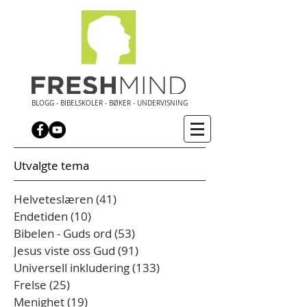
BLOGG - BIBELSKOLER - BØKER - UNDERVISNING
Utvalgte tema
Helveteslæren
(41)
41 innlegg
Endetiden
(10)
10 innlegg
Bibelen - Guds ord
(53)
53 innlegg
Jesus viste oss Gud
(91)
91 innlegg
Universell inkludering
(133)
133 innlegg
Frelse
(25)
25 innlegg
Menighet
(19)
19 innlegg