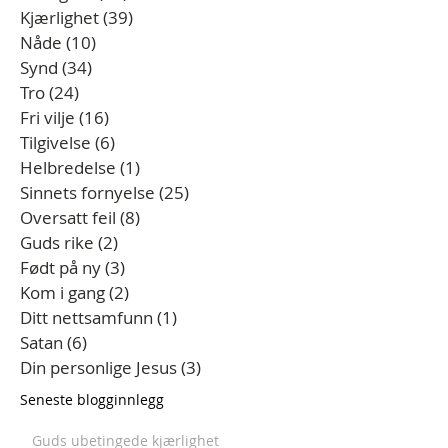
Kjærlighet
(39)
39 innlegg
Nåde
(10)
10 innlegg
Synd
(34)
34 innlegg
Tro
(24)
24 innlegg
Fri vilje
(16)
16 innlegg
Tilgivelse
(6)
6 innlegg
Helbredelse
(1)
1 innlegg
Sinnets fornyelse
(25)
25 innlegg
Oversatt feil
(8)
8 innlegg
Guds rike
(2)
2 innlegg
Født på ny
(3)
3 innlegg
Kom i gang
(2)
2 innlegg
Ditt nettsamfunn
(1)
1 innlegg
Satan
(6)
6 innlegg
Din personlige Jesus
(3)
3 innlegg
Seneste blogginnlegg
Guds ubetingede kjærlighet