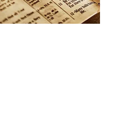
FADER VÅR.....