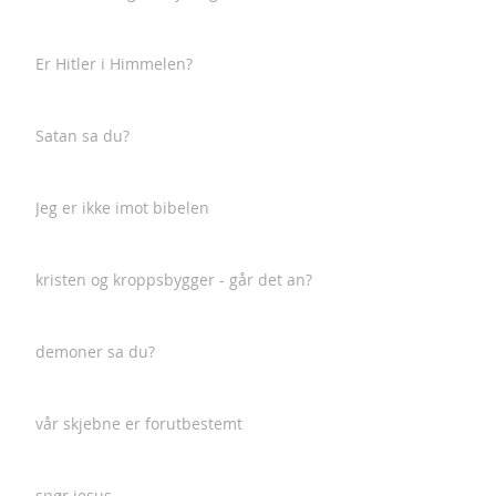
Er Hitler i Himmelen?
Satan sa du?
Jeg er ikke imot bibelen
kristen og kroppsbygger - går det an?
demoner sa du?
vår skjebne er forutbestemt
spør jesus