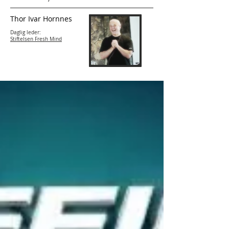
Thor Ivar Hornnes
Daglig leder:
Stiftelsen Fresh Mind