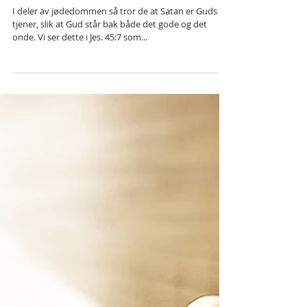
FORHOLDET MELLOM
GUD OG SATAN I JOBS
BOK
I deler av jødedommen så tror de at Satan er Guds
tjener, slik at Gud står bak både det gode og det
onde. Vi ser dette i Jes. 45:7 som...