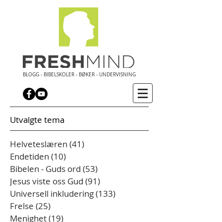
BLOGG - BIBELSKOLER - BØKER - UNDERVISNING
Utvalgte tema
Helveteslæren
(41)
41 innlegg
Endetiden
(10)
10 innlegg
Bibelen - Guds ord
(53)
53 innlegg
Jesus viste oss Gud
(91)
91 innlegg
Universell inkludering
(133)
133 innlegg
Frelse
(25)
25 innlegg
Menighet
(19)
19 innlegg