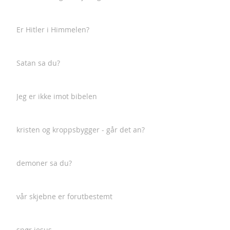
Er Hitler i Himmelen?
Satan sa du?
Jeg er ikke imot bibelen
kristen og kroppsbygger - går det an?
demoner sa du?
vår skjebne er forutbestemt
spør jesus