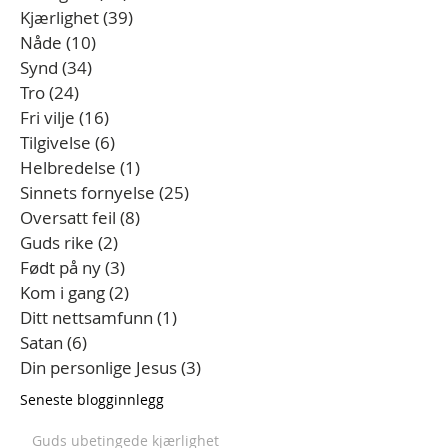
Kjærlighet
(39)
39 innlegg
Nåde
(10)
10 innlegg
Synd
(34)
34 innlegg
Tro
(24)
24 innlegg
Fri vilje
(16)
16 innlegg
Tilgivelse
(6)
6 innlegg
Helbredelse
(1)
1 innlegg
Sinnets fornyelse
(25)
25 innlegg
Oversatt feil
(8)
8 innlegg
Guds rike
(2)
2 innlegg
Født på ny
(3)
3 innlegg
Kom i gang
(2)
2 innlegg
Ditt nettsamfunn
(1)
1 innlegg
Satan
(6)
6 innlegg
Din personlige Jesus
(3)
3 innlegg
Seneste blogginnlegg
Guds ubetingede kjærlighet