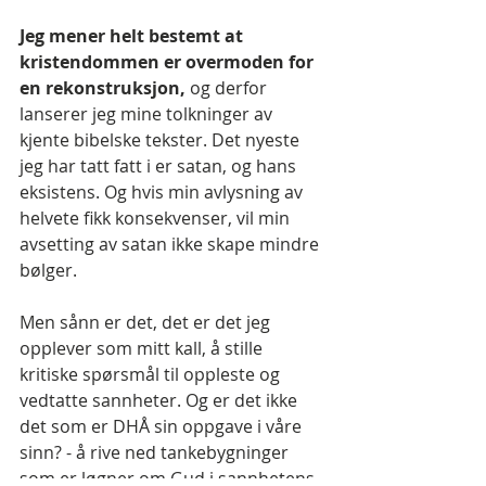
Jeg mener helt bestemt at 
kristendommen er overmoden for 
en rekonstruksjon, 
og derfor 
lanserer jeg mine tolkninger av 
kjente bibelske tekster. Det nyeste 
jeg har tatt fatt i er satan, og hans 
eksistens. Og hvis min avlysning av 
helvete fikk konsekvenser, vil min 
avsetting av satan ikke skape mindre 
bølger.
Men sånn er det, det er det jeg 
opplever som mitt kall, å stille 
kritiske spørsmål til oppleste og 
vedtatte sannheter. Og er det ikke 
det som er DHÅ sin oppgave i våre 
sinn? - å rive ned tankebygninger 
som er løgner om Gud i sannhetens 