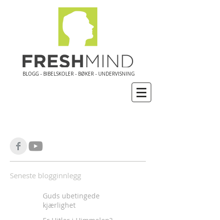
BLOGG - BIBELSKOLER - BØKER - UNDERVISNING
Seneste blogginnlegg
Guds ubetingede
kjærlighet