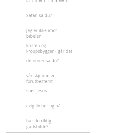
Er Hitler i Himmelen?
Satan sa du?
Jeg er ikke imot
bibelen
kristen og
kroppsbygger - går det
an?
demoner sa du?
vår skjebne er
forutbestemt
spør jesus
evig liv her og nå
har du riktig
gudsbilde?