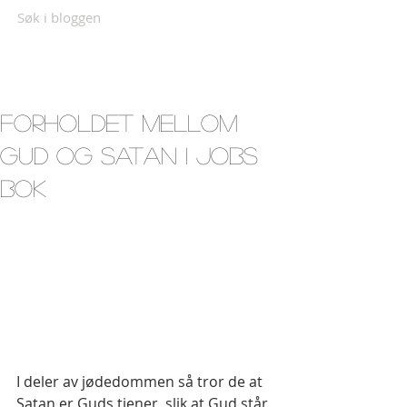
Søk i bloggen
FORHOLDET MELLOM
GUD OG SATAN I JOBS
BOK
I deler av jødedommen så tror de at 
Satan er Guds tjener, slik at Gud står 