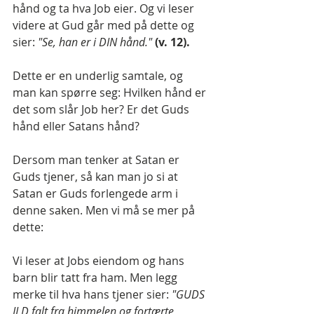
hånd og ta hva Job eier. Og vi leser 
videre at Gud går med på dette og 
sier: 
"Se, han er i DIN hånd." 
(v. 12).
Dette er en underlig samtale, og 
man kan spørre seg: Hvilken hånd er 
det som slår Job her? Er det Guds 
hånd eller Satans hånd?
Dersom man tenker at Satan er 
Guds tjener, så kan man jo si at 
Satan er Guds forlengede arm i 
denne saken. Men vi må se mer på 
dette:
Vi leser at Jobs eiendom og hans 
barn blir tatt fra ham. Men legg 
merke til hva hans tjener sier: 
"GUDS 
ILD falt fra himmelen og fortærte 