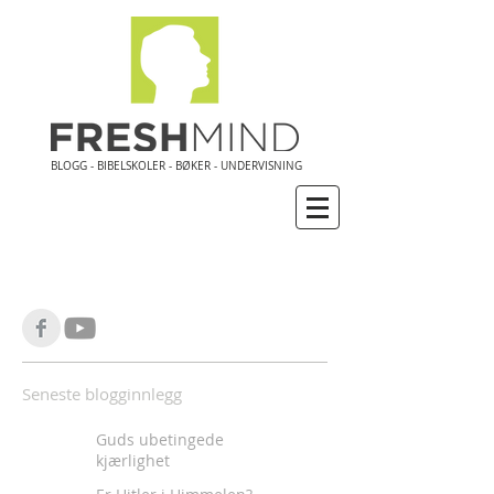
BLOGG - BIBELSKOLER - BØKER - UNDERVISNING
Seneste blogginnlegg
Guds ubetingede
kjærlighet