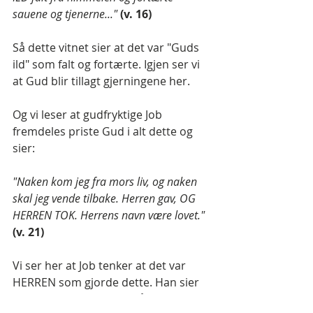
sauene og tjenerne..."
(v. 16)
Så dette vitnet sier at det var "Guds 
ild" som falt og fortærte. Igjen ser vi 
at Gud blir tillagt gjerningene her.
Og vi leser at gudfryktige Job 
fremdeles priste Gud i alt dette og 
sier:
"Naken kom jeg fra mors liv, og naken 
skal jeg vende tilbake. Herren gav, OG 
HERREN TOK. Herrens navn være lovet."
(v. 21)
Vi ser her at Job tenker at det var 
HERREN som gjorde dette. Han sier 
at 
"Herren tok".
 Og det står videre: 
"I 