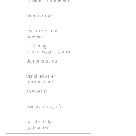
Er Hitler i Himmelen?
Satan sa du?
Jeg er ikke imot
bibelen
kristen og
kroppsbygger - går det
an?
demoner sa du?
vår skjebne er
forutbestemt
spør jesus
evig liv her og nå
har du riktig
gudsbilde?