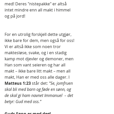
med! Deres "nistepakke" er altså 
intet mindre enn all makt i himmel 
og på jord!
For en utrolig forskjell dette utgjør, 
ikke bare for dem, men også for oss! 
Vi er altså ikke som noen tror 
maktesløse, svake, og i en stadig 
kamp mot djevler og demoner, men 
Han som vant seieren og har all 
makt – ikke bare litt makt – men all 
makt, Han er med oss alle dager. I 
Matteus 1:23
 står det: 
”Se, jomfruen 
skal bli med barn og føde en sønn, og 
de skal gi ham navnet Immanuel  – det 
betyr: Gud med oss.”
Guds Sønn er med deg!