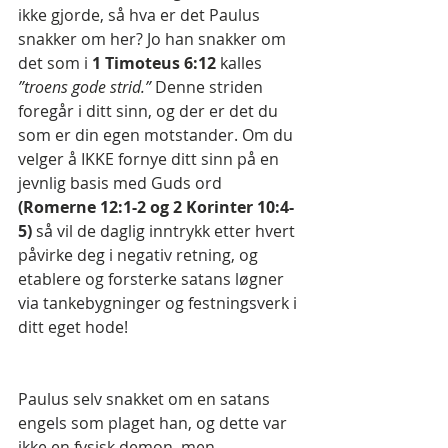
ikke gjorde, så hva er det Paulus 
snakker om her? Jo han snakker om 
det som i
 1 Timoteus 6:12 
kalles 
”troens gode strid.” 
Denne striden 
foregår i ditt sinn, og der er det du 
som er din egen motstander. Om du 
velger å IKKE fornye ditt sinn på en 
jevnlig basis med Guds ord 
(Romerne 12:1-2 og 2 Korinter 10:4-
5)
 så vil de daglig inntrykk etter hvert 
påvirke deg i negativ retning, og 
etablere og forsterke satans løgner 
via tankebygninger og festningsverk i 
ditt eget hode!
Paulus selv snakket om en satans 
engels som plaget han, og dette var 
ikke en fysisk demon, men 