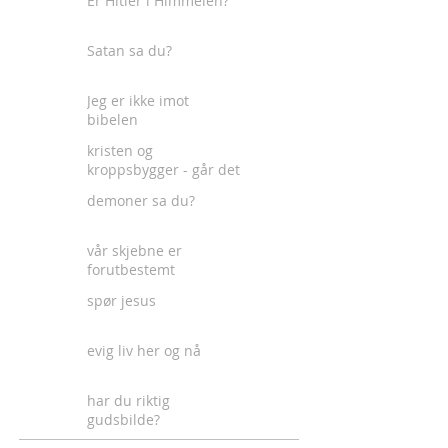
Er Hitler i Himmelen?
Satan sa du?
Jeg er ikke imot
bibelen
kristen og
kroppsbygger - går det
an?
demoner sa du?
vår skjebne er
forutbestemt
spør jesus
evig liv her og nå
har du riktig
gudsbilde?