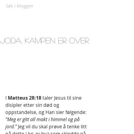
Søk i bloggen
Joda, kampen er over
I 
Matteus 28:18
 taler Jesus til sine 
disipler etter sin død og 
oppstandelse, og Han sier følgende: 
”Meg er gitt all makt i himmel og på 
jord.”
 Jeg vil du skal prøve å tenke litt 
på dette i lys av hva som skjedde på 