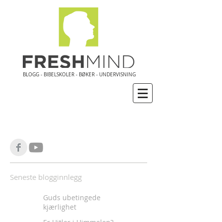
BLOGG - BIBELSKOLER - BØKER - UNDERVISNING
Seneste blogginnlegg
Guds ubetingede
kjærlighet