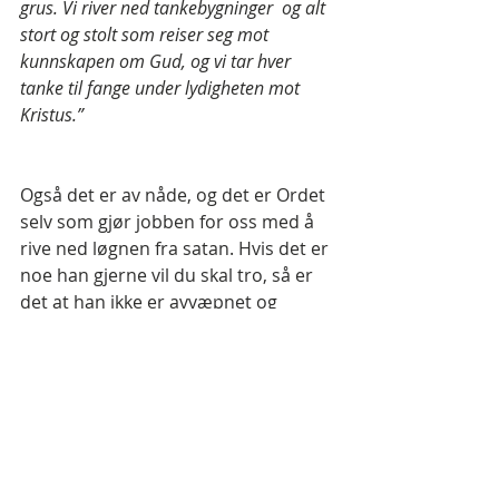
grus. Vi river ned tankebygninger  og alt 
stort og stolt som reiser seg mot 
kunnskapen om Gud, og vi tar hver 
tanke til fange under lydigheten mot 
Kristus.”
Også det er av nåde, og det er Ordet 
selv som gjør jobben for oss med å 
rive ned løgnen fra satan. Hvis det er 
noe han gjerne vil du skal tro, så er 
det at han ikke er avvæpnet og 
beseiret, som det tydelig står i 
Kolosserne 2:15:
 ”Han (Jesus) 
avvæpnet maktene og myndighetene og 
stilte dem fram til spott og spe da han 
triumferte over dem på korset.”