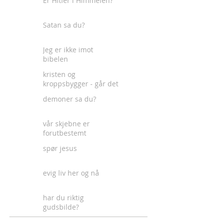
Er Hitler i Himmelen?
Satan sa du?
Jeg er ikke imot
bibelen
kristen og
kroppsbygger - går det
an?
demoner sa du?
vår skjebne er
forutbestemt
spør jesus
evig liv her og nå
har du riktig
gudsbilde?