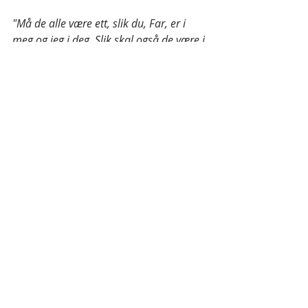
"Må de alle være ett, slik du, Far, er i 
meg og jeg i deg. Slik skal også de være i 
oss, for at verden skal tro at du har 
sendt meg. Den herligheten du har gitt 
meg, har jeg gitt dem, for at de skal 
være ett, slik vi er ett: jeg i dem og du i 
meg, så de helt og fullt kan være ett. Da 
skal verden skjønne at du har sendt 
meg, og at du elsker dem slik du har 
elsket meg." 
(
Joh. 17:21-23
)
Vi er rett og slett alle sammen Guds 
barn, og vil alltid være det!
Men hva er frelse da? 
Jeg er glad du 
spurte, for frelse er et av flere ord og 
uttrykk som beskriver det øyeblikket 
du ser at du alltid har vært Guds 