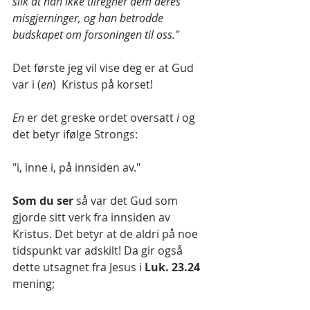
slik at han ikke tilregner dem deres 
misgjerninger, og han betrodde 
budskapet om forsoningen til oss."
Det første jeg vil vise deg er at Gud 
var i (
en
)  Kristus på korset!
En
 er det greske ordet oversatt 
i 
og 
det betyr ifølge Strongs:
"i, inne i, på innsiden av."
Som du ser 
så var det Gud som 
gjorde sitt verk fra innsiden av 
Kristus. Det betyr at de aldri på noe 
tidspunkt var adskilt! Da gir også 
dette utsagnet fra Jesus i 
Luk. 23.24 
mening;