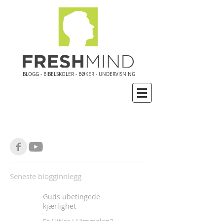
BLOGG - BIBELSKOLER - BØKER - UNDERVISNING
Seneste blogginnlegg
Guds ubetingede
kjærlighet