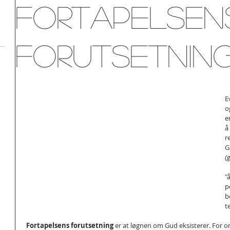
Fortapelsen
forutsetnin
E
o
e
å
r
G
(
"
p
b
t
 Fortapelsens forutsetning 
er at løgnen om Gud eksisterer. For om