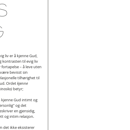
s
g
vig liv er å kjenne Gud, 
g kontrasten til evig liv 
r fortapelse – å leve uten 
 være bevisst sin 
elasjonelle tilhørighet til 
ud. Ordet 
kjenne 
ginosko) 
betyr;
å kjenne Gud intimt og 
ersonlig" og det 
eskriver en gjensidig, 
ett og intim relasjon.
 det ikke eksisterer 