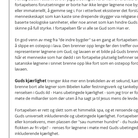
fortapelsens forutsetninger er borte har ikke lenger løgnene noe by
eller immateriellt, å gjemme seg i. For i etterlivet eksisterer det fors
menneskeskapt som kan kaste sine drepende skygger via religiøse do
baserte teologiske sannheter, eller noe annet som kan hindre Guds 
skinne på full styrke. I fortapelsen får vi alle se Gud som Han er. 
En god venn av meg fra "de indre bygder" sa en gang at fortapels
å slippe en ostepop i lava. Den brenner opp lenge før den treffer o
representerer løgnene om Gud, og lavaen er et bilde på Guds brennen
Når et menneske som har dødd i sin fortapelse plutselig befinner seg
sataniske løgnene i sinnet brenne opp like fort som en ostepop fo
lavaen.
Guds kjærlighet 
trenger ikke mer enn brøkdelen av et sekund, kan
brenne bort alle løgner som Bibelen kaller festningsverk og tankeby
renselsen i Guds ild - Hans ubetingede kjærlighet - som jeg tror er fo
møte de milliarder som dør uten å ha sagt ja til Jesus mens de levde
Fortapelsen er rett og slett som et himmelsk spa, og et rensende o
Guds universelt inkluderende og ubetingede kjærlighet. Fortapelsen 
eller konsekvens, men plassen der "sau nummer hundre" - du huske
flokken av fri vilje? -  renses for løgnene i møte med Guds ubetinged
inkluderende kjærlighet.