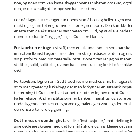
noe, og noen som kan kaste skygger over sannheten om Gud, og til 
den, er det umulig at fortapelsen kan eksistere. 
For når løgnen ikke lenger har noens sinn å bo i, og heller ingen ins
makt og legitimitet er grunnvollen for løgnen borte. Den kan ikke len
eneste som da eksisterer er sannheten om Gud, og vi vil alle bade i det
menneskeskapte "skygger," og se Gud som Han er.
Fortapelsen er ingen straff
, men en tilstand i sinnet som har skap
immaterielle institusjoner med den prestasjonsbaserte "dem og o
sin plattform. Med "immaterielle institusjoner" tenker jeg på materi
stolthet, splid, splittelse, uvennskap, fiendskap, og for ikke å snak
død.
Fortapelsen, løgnen om Gud trodd i et menneskes sinn, har også skap
som menigheter og kirkebygg der man forkynner en satanisk inspire
tilnærming til Gud som blant annet inkluderer løgnen om at Guds fav
kaller religion. Andre institusjoner er banker, finanshus, og store o
underliggende motivet er egoisme og målet egen vinning; det totalt
demonstrerte i ord og gjerning. 
Det finnes en uendelighet 
av ulike "institusjoner," materielle og
sine dødelige skygger med det formål å skjule og mørklegge det sann
menneskeskapte og satanisk løgnbaserte institusjonene er selve for