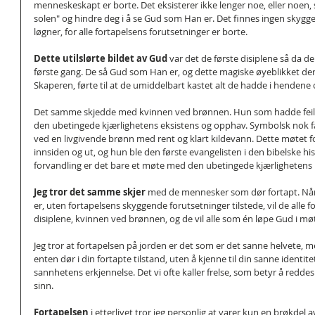
menneskeskapt er borte. Det eksisterer ikke lenger noe, eller noen,
solen" og hindre deg i å se Gud som Han er. Det finnes ingen skygger
løgner, for alle fortapelsens forutsetninger er borte.
Dette utilslørte bildet av Gud 
var det de første disiplene så da de t
første gang. De så Gud som Han er, og dette magiske øyeblikket de
Skaperen, førte til at de umiddelbart kastet alt de hadde i hendene o
Det samme skjedde med kvinnen ved brønnen. Hun som hadde feilet s
den ubetingede kjærlighetens eksistens og opphav. Symbolsk nok f
ved en livgivende brønn med rent og klart kildevann. Dette møtet f
innsiden og ut, og hun ble den første evangelisten i den bibelske hist
forvandling er det bare et møte med den ubetingede kjærlighetens ki
Jeg tror det samme skjer 
med de mennesker som dør fortapt. Når
er, uten fortapelsens skyggende forutsetninger tilstede, vil de alle 
disiplene, kvinnen ved brønnen, og de vil alle som én løpe Gud i mø
Jeg tror at fortapelsen på jorden er det som er det sanne helvete, me
enten dør i din fortapte tilstand, uten å kjenne til din sanne identitet
sannhetens erkjennelse. Det vi ofte kaller frelse, som betyr å reddes
sinn.
Fortapelsen
 i etterlivet tror jeg personlig at varer kun en brøkdel 