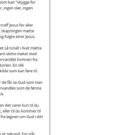
 som kan "skygge for 
, ingen slør, ingen 
raff Jesus for aller 
r skapningen møtte 
g fulgte etter Jesus.
å totalt i livet møtte 
ant dette møtet sted 
orvandlet kvinnen fra 
orien. En slik 
lde som kan føre til.
 de får se Gud som Han 
forvandles som de første 
te.
n det varer kun til du 
, eller til du kommer til 
 fra løgnen om Gud i ditt 
av et sekund. For når 