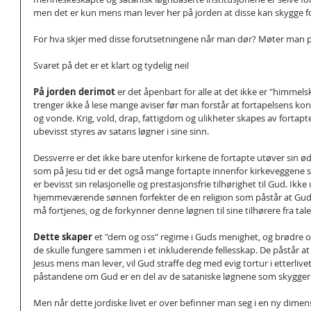
men det er kun mens man lever her på jorden at disse kan skygge f
For hva skjer med disse forutsetningene når man dør? Møter man på
Svaret på det er et klart og tydelig nei!
På jorden derimot 
er det åpenbart for alle at det ikke er "himmels
trenger ikke å lese mange aviser før man forstår at fortapelsens 
og vonde. Krig, vold, drap, fattigdom og ulikheter skapes av forta
ubevisst styres av satans løgner i sine sinn.
Dessverre er det ikke bare utenfor kirkene de fortapte utøver sin 
som på Jesu tid er det også mange fortapte innenfor kirkeveggene s
er bevisst sin relasjonelle og prestasjonsfrie tilhørighet til Gud. Ikke 
hjemmeværende sønnen forfekter de en religion som påstår at Guds 
må fortjenes, og de forkynner denne løgnen til sine tilhørere fra tale
Dette skaper 
et "dem og oss" regime i Guds menighet, og brødre og 
de skulle fungere sammen i et inkluderende fellesskap. De påstår at
Jesus mens man lever, vil Gud straffe deg med evig tortur i etterlivet.
påstandene om Gud er en del av de sataniske løgnene som skygge
Men når dette jordiske livet er over befinner man seg i en ny dimens