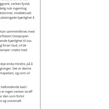
ggverk, verken fysisk 
tåelig nok ingenting 
ktriner, intellektuelt 
ubetingede kjærlighet å 
en kan sammenliknes med 
verflaten! Ostepopen 
de kjærlighet til oss. 
 foran Gud, vil de 
rdamper i møte med 
skje enda mindre, på å 
gninger. Det er denne 
rtapelsen, og som vil 
.
g helbredende bad i 
er ingen verken straff 
r den som forlot 
e og universelt 