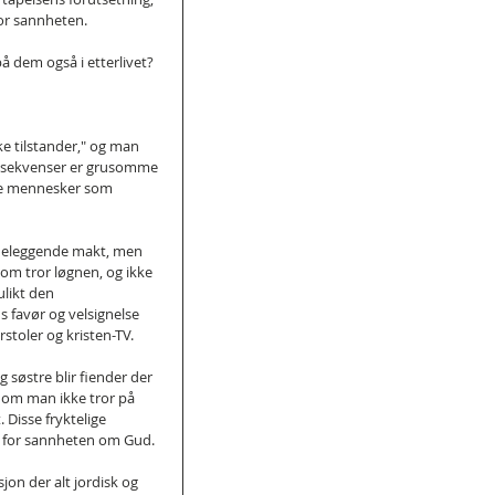
or sannheten.
 dem også i etterlivet?
ke tilstander," og man 
konsekvenser er grusomme 
pte mennesker som 
ødeleggende makt, men 
om tror løgnen, og ikke 
ulikt den 
favør og velsignelse 
rstoler og kristen-TV.
søstre blir fiender der 
 om man ikke tror på 
 Disse fryktelige 
r for sannheten om Gud.
jon der alt jordisk og 