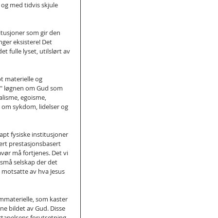
og med tidvis skjule 
titusjoner som gir den 
ger eksistere! Det 
 fulle lyset, utilslørt av 
t materielle og 
ss" løgnen om Gud som 
alisme, egoisme, 
ke om sykdom, lidelser og 
t fysiske institusjoner 
rt prestasjonsbasert 
ør må fortjenes. Det vi 
g små selskap der det 
 motsatte av hva Jesus 
 immaterielle, som kaster 
e bildet av Gud. Disse 
tapelsens forutsetning, 