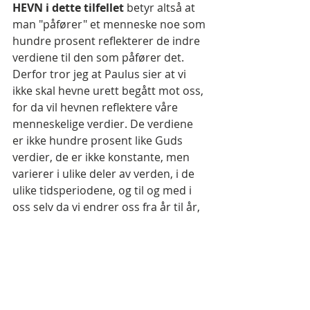
HEVN i dette tilfellet 
betyr altså at 
man "påfører" et menneske noe som 
hundre prosent reflekterer de indre 
verdiene til den som påfører det. 
Derfor tror jeg at Paulus sier at vi 
ikke skal hevne urett begått mot oss, 
for da vil hevnen reflektere våre 
menneskelige verdier. De verdiene 
er ikke hundre prosent like Guds 
verdier, de er ikke konstante, men 
varierer i ulike deler av verden, i de 
ulike tidsperiodene, og til og med i 
oss selv da vi endrer oss fra år til år, 
fra ung til voksen, voksen til gammel.
Den eneste konstante og 
upåvirkelige faktoren er Gud, og 
derfor sier Paulus at vi skal overlate 