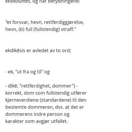
ekdikountes
, og har betydningene:
"et forsvar, hevn, rettferdiggjørelse, 
hevn, (b) full (fullstendig) straff."
ekdíkēsis er avledet av to ord;
- ek, "ut fra og til" og
- díkē, "rettferdighet, dommer") - 
korrekt, dom som fullstendig utfører 
kjerneverdiene (standardene) til den 
bestemte dommeren, dvs. at det er 
dommerens indre person og 
karakter som avgjør utfallet.