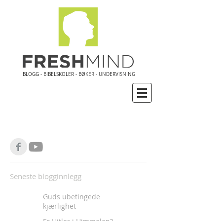
BLOGG - BIBELSKOLER - BØKER - UNDERVISNING
Seneste blogginnlegg
Guds ubetingede
kjærlighet