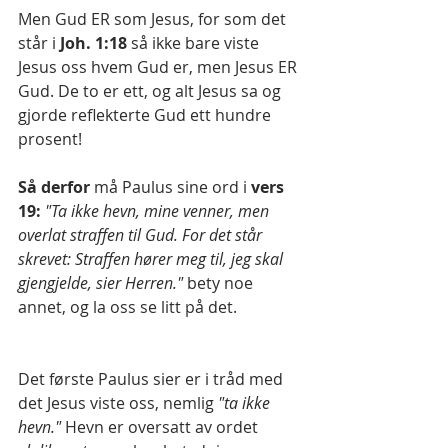
Men Gud ER som Jesus, for som det 
står i
 Joh. 1:18 
så ikke bare viste 
Jesus oss hvem Gud er, men Jesus ER 
Gud. De to er ett, og alt Jesus sa og 
gjorde reflekterte Gud ett hundre 
prosent!
Så derfor 
må Paulus sine ord i 
vers 
19:
"Ta ikke hevn, mine venner, men 
overlat straffen til Gud. For det står 
skrevet: Straffen hører meg til, jeg skal 
gjengjelde, sier Herren."
 bety noe 
annet, og la oss se litt på det.
Det første Paulus sier er i tråd med 
det Jesus viste oss, nemlig 
"ta ikke 
hevn."
 Hevn er oversatt av ordet 