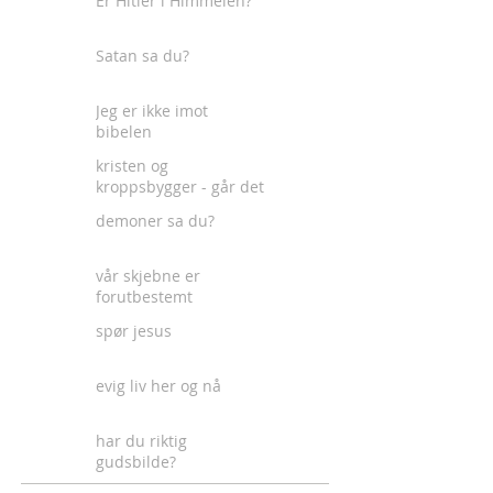
Er Hitler i Himmelen?
Satan sa du?
Jeg er ikke imot
bibelen
kristen og
kroppsbygger - går det
an?
demoner sa du?
vår skjebne er
forutbestemt
spør jesus
evig liv her og nå
har du riktig
gudsbilde?