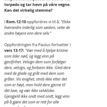
torpedo og tar hevn på våre vegne. 
Kan det virkelig stemme?
I 
Rom.12:10 
oppfordres vi til å;
 "Elske 
hverandre inderlig som søsken, sette de 
andre høyere enn dere selv."
Oppfordringen fra Paulus fortsetter i 
vers 13-17: 
"Vær med å hjelpe kristne 
som lider nød, og legg vinn på 
gjestfrihet. Velsign dem som forfølger 
dere, velsign, og forbann ikke. Gled dere 
med de glade og gråt med dem som 
gråter. Vis enighet, streb ikke etter det 
som er høyt, men hold dere gjerne til 
det lave, og vær ikke selvkloke. 
Gjengjeld ikke ondt med ondt, legg vinn 
på å gjøre det som er rett for alle 