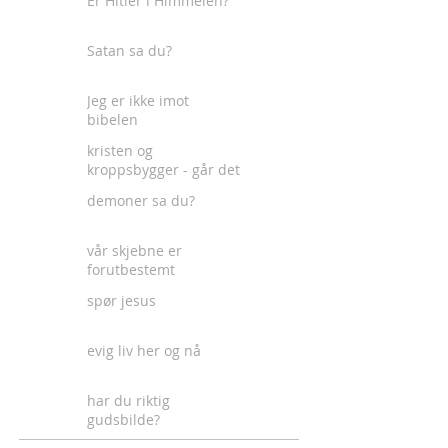
Er Hitler i Himmelen?
Satan sa du?
Jeg er ikke imot
bibelen
kristen og
kroppsbygger - går det
an?
demoner sa du?
vår skjebne er
forutbestemt
spør jesus
evig liv her og nå
har du riktig
gudsbilde?