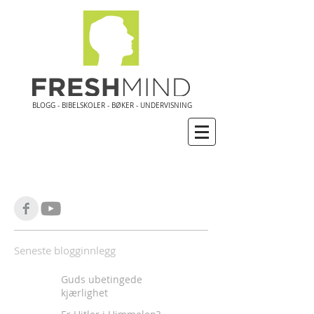
BLOGG - BIBELSKOLER - BØKER - UNDERVISNING
Seneste blogginnlegg
Guds ubetingede
kjærlighet