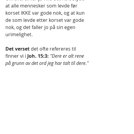
at alle mennesker som levde før 
korset IKKE var gode nok, og at kun 
de som levde etter korset var gode 
nok, og det faller jo på sin egen 
urimelighet.
Det verset 
det ofte refereres til 
finner vi i 
Joh. 15:3:
"Dere er alt rene 
på grunn av det ord jeg har talt til dere." 
Som du ser står det ikke god nok, 
men ren. Det står heller ikke på 
grunn av det Jesus gjorde, men på 
grunn av det ord han talte.
Ordet ren er oversatt av 
katharos
, og 
betyr å være uskyldig, uflekket, ren 
og renset av Gud i tanker og sinn. 