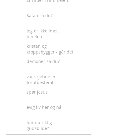
Er Hitler i Himmelen?
Satan sa du?
Jeg er ikke imot
bibelen
kristen og
kroppsbygger - går det
an?
demoner sa du?
vår skjebne er
forutbestemt
spør jesus
evig liv her og nå
har du riktig
gudsbilde?