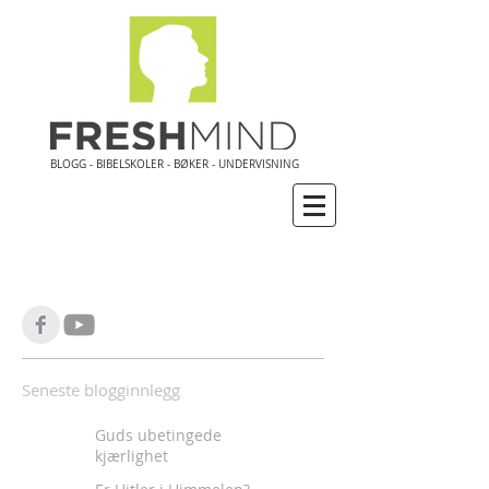
BLOGG - BIBELSKOLER - BØKER - UNDERVISNING
Seneste blogginnlegg
Guds ubetingede
kjærlighet