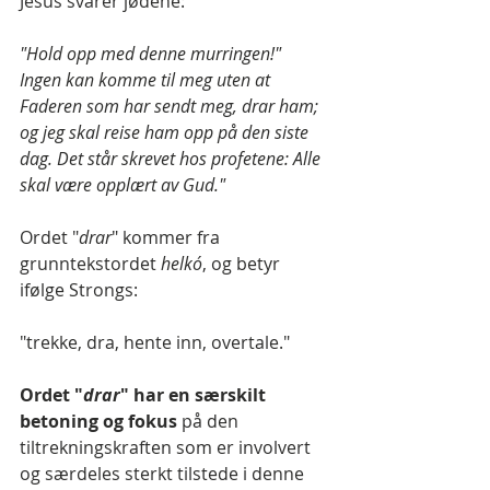
Jesus svarer jødene:
"Hold opp med denne murringen!" 
Ingen kan komme til meg uten at 
Faderen som har sendt meg, drar ham; 
og jeg skal reise ham opp på den siste 
dag. Det står skrevet hos profetene: Alle 
skal være opplært av Gud."
Ordet "
drar
" kommer fra 
grunntekstordet 
helkó
, og betyr 
ifølge Strongs:
"trekke, dra, hente inn, overtale." 
Ordet "
drar
" har en særskilt 
betoning og fokus 
på den 
tiltrekningskraften som er involvert 
og særdeles sterkt tilstede i denne 