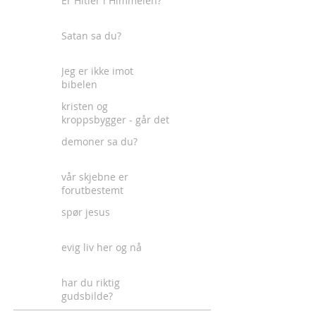
Er Hitler i Himmelen?
Satan sa du?
Jeg er ikke imot
bibelen
kristen og
kroppsbygger - går det
an?
demoner sa du?
vår skjebne er
forutbestemt
spør jesus
evig liv her og nå
har du riktig
gudsbilde?