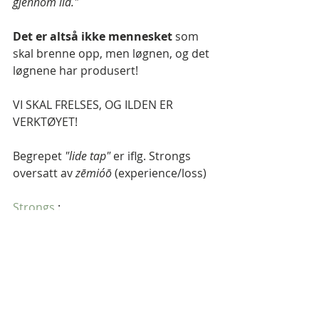
gjennom ild."
Det er altså ikke mennesket 
som 
skal brenne opp, men løgnen, og det 
løgnene har produsert!
VI SKAL FRELSES, OG ILDEN ER 
VERKTØYET!
Begrepet 
"lide tap" 
er iflg. Strongs 
oversatt av 
zēmióō 
(experience/loss) 
Strongs 
:
"Ordet er brukt i 
Fil. 3:8
, og her 
utdyper og forklarer Paulus ironien, 
og det tilsynelatende paradokset, 
om hvordan tap gir gevinst. Når en 
person vokser i å kjenne Kristus, vil 