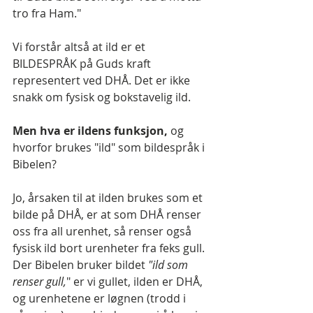
tro fra Ham."
Vi forstår altså at ild er et 
BILDESPRÅK på Guds kraft 
representert ved DHÅ. Det er ikke 
snakk om fysisk og bokstavelig ild.
Men hva er ildens funksjon, 
og 
hvorfor brukes "ild" som bildespråk i 
Bibelen?
Jo, årsaken til at ilden brukes som et 
bilde på DHÅ, er at som DHÅ renser 
oss fra all urenhet, så renser også 
fysisk ild bort urenheter fra feks gull. 
Der Bibelen bruker bildet 
"ild som 
renser gull,
" er vi gullet, ilden er DHÅ, 
og urenhetene er løgnen (trodd i 