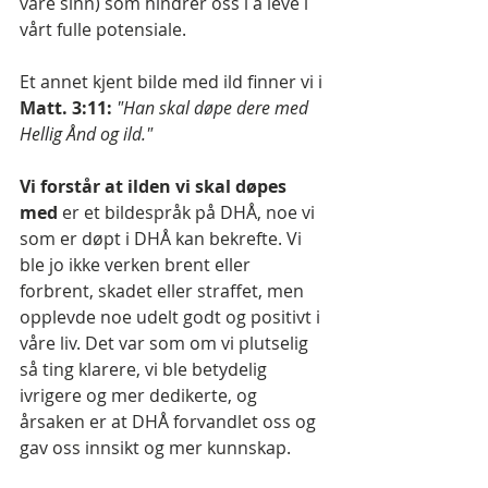
våre sinn) som hindrer oss i å leve i 
vårt fulle potensiale.
Et annet kjent bilde med ild finner vi i 
Matt. 3:11:
"Han skal døpe dere med 
Hellig Ånd og ild."
Vi forstår at ilden vi skal døpes 
med 
er et bildespråk på DHÅ, noe vi 
som er døpt i DHÅ kan bekrefte. Vi 
ble jo ikke verken brent eller 
forbrent, skadet eller straffet, men 
opplevde noe udelt godt og positivt i 
våre liv. Det var som om vi plutselig 
så ting klarere, vi ble betydelig 
ivrigere og mer dedikerte, og 
årsaken er at DHÅ forvandlet oss og 
gav oss innsikt og mer kunnskap.