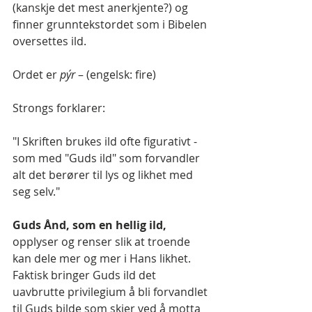
(kanskje det mest anerkjente?) og 
finner grunntekstordet som i Bibelen 
oversettes ild. 
Ordet er 
pýr 
– (engelsk: fire)
Strongs forklarer:
"I Skriften brukes ild ofte figurativt - 
som med "Guds ild" som forvandler 
alt det berører til lys og likhet med 
seg selv."
Guds Ånd, som en hellig ild, 
opplyser og renser slik at troende 
kan dele mer og mer i Hans likhet. 
Faktisk bringer Guds ild det 
uavbrutte privilegium å bli forvandlet 
til Guds bilde som skjer ved å motta 