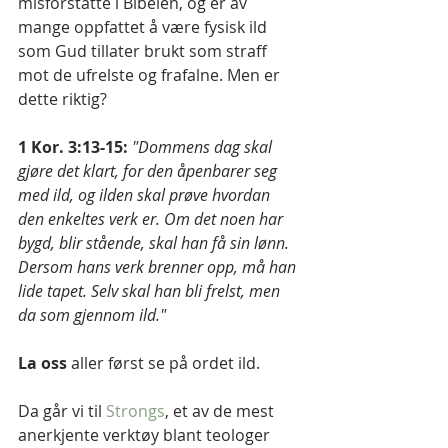
misforståtte i Bibelen, og er av 
mange oppfattet å være fysisk ild 
som Gud tillater brukt som straff 
mot de ufrelste og frafalne. Men er 
dette riktig?
1 Kor. 3:13-15: 
"Dommens dag skal 
gjøre det klart, for den åpenbarer seg 
med ild, og ilden skal prøve hvordan 
den enkeltes verk er. Om det noen har 
bygd, blir stående, skal han få sin lønn. 
Dersom hans verk brenner opp, må han 
lide tapet. Selv skal han bli frelst, men 
da som gjennom ild."
La oss 
aller først se på ordet ild.
Da går vi til 
Strongs
, et av de mest 
anerkjente verktøy blant teologer 