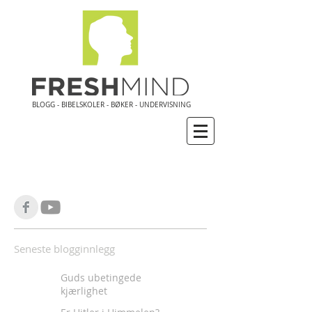
BLOGG - BIBELSKOLER - BØKER - UNDERVISNING
Seneste blogginnlegg
Guds ubetingede
kjærlighet