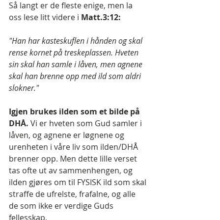
Så langt er de fleste enige, men la 
oss lese litt videre i 
Matt.3:12:
"Han har kasteskuflen i hånden og skal 
rense kornet på treskeplassen. Hveten 
sin skal han samle i låven, men agnene 
skal han brenne opp med ild som aldri 
slokner."
Igjen brukes ilden som et bilde på 
DHÅ.
 Vi er hveten som Gud samler i 
låven, og agnene er løgnene og 
urenheten i våre liv som ilden/DHÅ 
brenner opp. Men dette lille verset 
tas ofte ut av sammenhengen, og 
ilden gjøres om til FYSISK ild som skal 
straffe de ufrelste, frafalne, og alle 
de som ikke er verdige Guds 
fellesskap.