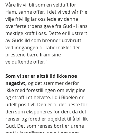
Våre liv vil bli som en velduft for 
Ham, sanne offer, i det vi ved vår frie 
vilje frivillig lar oss lede av denne 
overførte troens gave fra Gud - Hans 
mektige kraft i oss. Dette er illustrert 
av Guds ild som brenner uavbrutt 
ved inngangen til Tabernaklet der 
prestene bære fram sine 
velduftende offer."
Som vi ser er altså ild ikke noe 
negativt, 
og det stemmer derfor 
ikke med forestillingen om evig pine 
og straff i et helvete. Ild i Bibelen er 
udelt positivt. Den er til det beste for 
den som eksponeres for den, da det 
renser og foredler objektet til å bli lik 
Gud. Det som renses bort er urene 
motiv, handlinger, og alt det som 