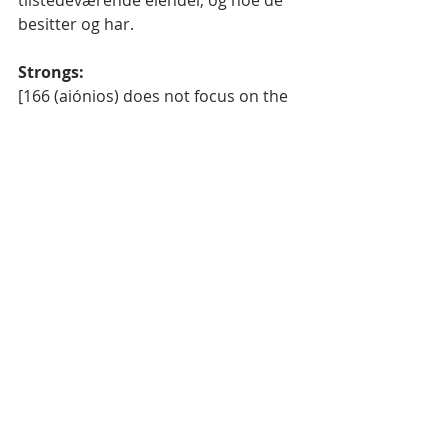
besitter og har.
Strongs:
[166 (aiónios) does not focus on the 
future per se, but rather on the 
quality of the age (165 /aión) it 
relates to. Thus believers live in 
"eternal (166 /aiónios) life" right now, 
experiencing this quality of God's life 
now as a present possession.
Evig betyr altså ikke evigvarende, 
men en begrenset tidsperiode med 
en definert kvalitet og innhold. 
Aiónios 
er oversatt fra det hebraiske 
ordet 
Olam
, og er det opprinnelige 
ordet som er blitt oversatt til å bety 
evigvarende/evig.