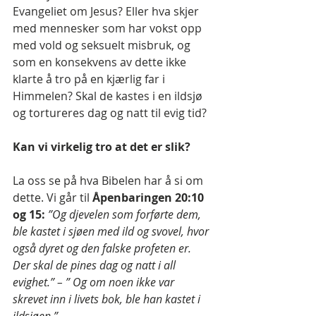
Evangeliet om Jesus? Eller hva skjer 
med mennesker som har vokst opp 
med vold og seksuelt misbruk, og 
som en konsekvens av dette ikke 
klarte å tro på en kjærlig far i 
Himmelen? Skal de kastes i en ildsjø 
og tortureres dag og natt til evig tid?
Kan vi virkelig tro at det er slik?
La oss se på hva Bibelen har å si om 
dette. Vi går til 
Åpenbaringen 20:10 
og 15: 
”Og djevelen som forførte dem, 
ble kastet i sjøen med ild og svovel, hvor 
også dyret og den falske profeten er. 
Der skal de pines dag og natt i all 
evighet.” – ” Og om noen ikke var 
skrevet inn i livets bok, ble han kastet i 
ildsjøen.”