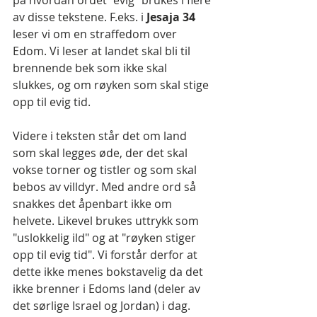
av disse tekstene. F.eks. i 
Jesaja 34 
leser vi om en straffedom over 
Edom. Vi leser at landet skal bli til 
brennende bek som ikke skal 
slukkes, og om røyken som skal stige 
opp til evig tid.
Videre i teksten står det om land 
som skal legges øde, der det skal 
vokse torner og tistler og som skal 
bebos av villdyr. Med andre ord så 
snakkes det åpenbart ikke om 
helvete. Likevel brukes uttrykk som 
"uslokkelig ild" og at "røyken stiger 
opp til evig tid". Vi forstår derfor at 
dette ikke menes bokstavelig da det 
ikke brenner i Edoms land (deler av 
det sørlige Israel og Jordan) i dag.