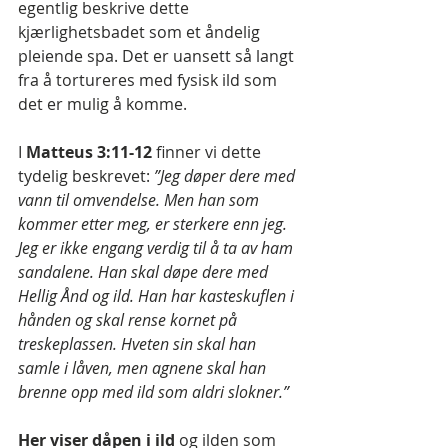
egentlig beskrive dette 
kjærlighetsbadet som et åndelig 
pleiende spa. Det er uansett så langt 
fra å tortureres med fysisk ild som 
det er mulig å komme.
I 
Matteus 3:11-12 
finner vi dette 
tydelig beskrevet: 
”Jeg døper dere med 
vann til omvendelse. Men han som 
kommer etter meg, er sterkere enn jeg. 
Jeg er ikke engang verdig til å ta av ham 
sandalene. Han skal døpe dere med 
Hellig Ånd og ild. Han har kasteskuflen i 
hånden og skal rense kornet på 
treskeplassen. Hveten sin skal han 
samle i låven, men agnene skal han 
brenne opp med ild som aldri slokner.”
Her viser dåpen i ild 
og ilden som 