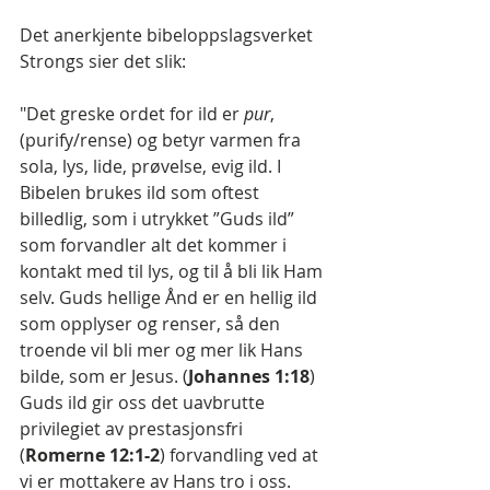
Det anerkjente bibeloppslagsverket 
Strongs sier det slik:
"Det greske ordet for ild er 
pur
, 
(purify/rense) og betyr varmen fra 
sola, lys, lide, prøvelse, evig ild. I 
Bibelen brukes ild som oftest 
billedlig, som i utrykket ”Guds ild” 
som forvandler alt det kommer i 
kontakt med til lys, og til å bli lik Ham 
selv. Guds hellige Ånd er en hellig ild 
som opplyser og renser, så den 
troende vil bli mer og mer lik Hans 
bilde, som er Jesus. (
Johannes 1:18
)
Guds ild gir oss det uavbrutte 
privilegiet av prestasjonsfri 
(
Romerne 12:1-2
) forvandling ved at 
vi er mottakere av Hans tro i oss. 