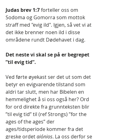
Judas brev 1:7 
forteller oss om 
Sodoma og Gomorra som mottok 
straff med "evig ild". Igjen, så vet vi at 
det ikke brenner noen ild i disse 
områdene rundt Dødehavet i dag.
Det neste vi skal se på er begrepet 
”til evig tid”. 
Ved førte øyekast ser det ut som det 
betyr en evigvarende tilstand som 
aldri tar slutt, men har Bibelen en 
hemmelighet å si oss også her? Ord 
for ord direkte fra grunnteksten blir 
”til evig tid” til (ref Strongs) ”for the 
ages of the ages” der 
ages/tidsperiode kommer fra det 
greske ordet 
aiónios
. La oss derfor se 