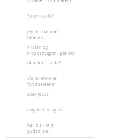
Er Hitler i Himmelen?
Satan sa du?
Jeg er ikke imot
bibelen
kristen og
kroppsbygger - går det
an?
demoner sa du?
vår skjebne er
forutbestemt
spør jesus
evig liv her og nå
har du riktig
gudsbilde?