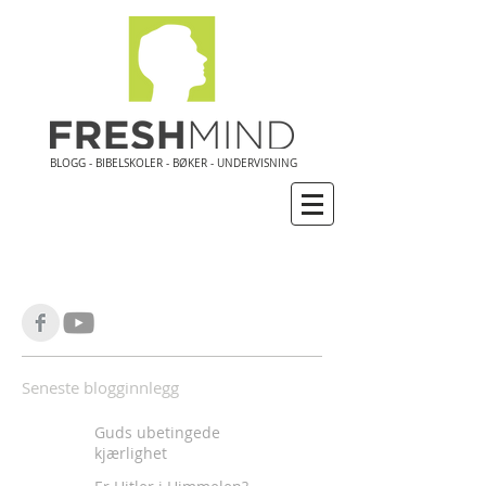
BLOGG - BIBELSKOLER - BØKER - UNDERVISNING
Seneste blogginnlegg
Guds ubetingede
kjærlighet