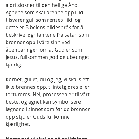
aldri slokner til den hellige Ånd. 
Agnene som skal brenne opp i ild 
tilsvarer gull som renses i ild, og 
dette er Bibelens bildespråk for å 
beskrive løgntankene fra satan som 
brenner opp i våre sinn ved 
åpenbaringen om at Gud er som 
Jesus, fullkommen god og ubetinget 
kjærlig.
Kornet, gullet, du og jeg, vi skal slett 
ikke brennes opp, tilintetgjøres eller 
tortureres. Nei, prosessen er til vårt 
beste, og agnet kan symbolisere 
løgnene i sinnet som før de brenner 
opp skjuler Guds fullkomne 
kjærlighet.
Neste ord vi skal se på er ildsjøen. 