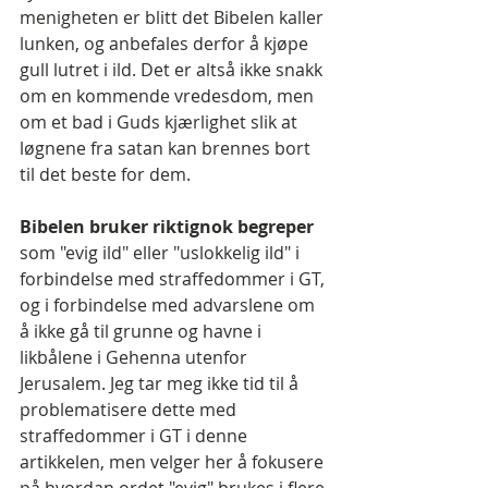
menigheten er blitt det Bibelen kaller 
lunken, og anbefales derfor å kjøpe 
gull lutret i ild. Det er altså ikke snakk 
om en kommende vredesdom, men 
om et bad i Guds kjærlighet slik at 
løgnene fra satan kan brennes bort 
til det beste for dem.
Bibelen bruker riktignok begreper 
som "evig ild" eller "uslokkelig ild" i 
forbindelse med straffedommer i GT, 
og i forbindelse med advarslene om 
å ikke gå til grunne og havne i 
likbålene i Gehenna utenfor 
Jerusalem. Jeg tar meg ikke tid til å 
problematisere dette med 
straffedommer i GT i denne 
artikkelen, men velger her å fokusere 
på hvordan ordet "evig" brukes i flere 