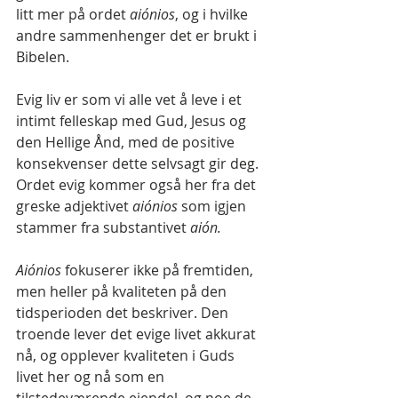
litt mer på ordet 
aiónios
, og i hvilke 
andre sammenhenger det er brukt i 
Bibelen.
Evig liv er som vi alle vet å leve i et 
intimt felleskap med Gud, Jesus og 
den Hellige Ånd, med de positive 
konsekvenser dette selvsagt gir deg. 
Ordet evig kommer også her fra det 
greske adjektivet 
aiónios 
som igjen 
stammer fra substantivet 
aión.
Aiónios 
fokuserer ikke på fremtiden, 
men heller på kvaliteten på den 
tidsperioden det beskriver. Den 
troende lever det evige livet akkurat 
nå, og opplever kvaliteten i Guds 
livet her og nå som en 
tilstedeværende eiendel, og noe de 