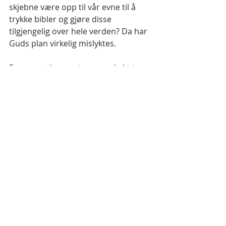
skjebne være opp til vår evne til å 
trykke bibler og gjøre disse 
tilgjengelig over hele verden? Da har 
Guds plan virkelig mislyktes.
En annen ting er at menneskeheten 
har vært uten bibel i mye større 
tidsrom enn de har hatt tilgang til 
det. 
Les som det står, gjør som det står?? 
Kan det være en enklere vei? 
Jeg tror det, og jeg tror at DHÅ bor i 
alle mennesker, at alle er Guds barn, 
og at hele menneskeheten vil leve 
evig med Gud. Da gir det i det minste 
mening. Men det å basere frelse og 
himmel/helvete på ei bok som over 3 
milliarder ennå ikke kjenner til, og 