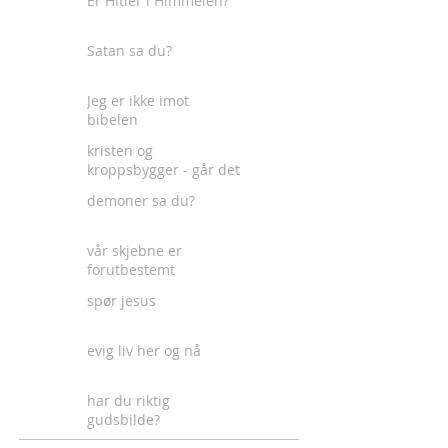
Er Hitler i Himmelen?
Satan sa du?
Jeg er ikke imot
bibelen
kristen og
kroppsbygger - går det
an?
demoner sa du?
vår skjebne er
forutbestemt
spør jesus
evig liv her og nå
har du riktig
gudsbilde?