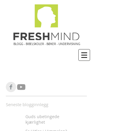
BLOGG - BIBELSKOLER - BØKER - UNDERVISNING
Seneste blogginnlegg
Guds ubetingede
kjærlighet