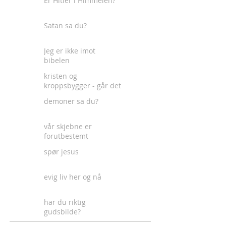
Er Hitler i Himmelen?
Satan sa du?
Jeg er ikke imot
bibelen
kristen og
kroppsbygger - går det
an?
demoner sa du?
vår skjebne er
forutbestemt
spør jesus
evig liv her og nå
har du riktig
gudsbilde?