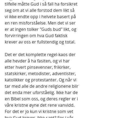
tilfelle måtte Gud i så fall ha forsikret 
seg om at vi alle forstod dem likt så 
vi ikke endte opp i helvete basert på 
en ren misforståelse. Men det vi ser 
er at ingen tolker "Guds bud" likt, og 
forvirringen om hva Gud faktisk 
krever av oss er fullstendig og total.
Det er det komplette regel-kaos der 
alle hevder å ha fasiten, og vi har 
etter hvert pinsevenner, frikirker, 
statskirker, metodister, adventister, 
katolikker og protestanter. Og når vi 
tar med alle de andre religionene blir 
det enda mer uforståelig. Ikke har de 
en Bibel som oss, og deres regler er i 
våre kristne øyne det rene vanvidd. 
For det er jo kun vi kristne som vet 
hva Gud krever, ikke sant? For i vår 