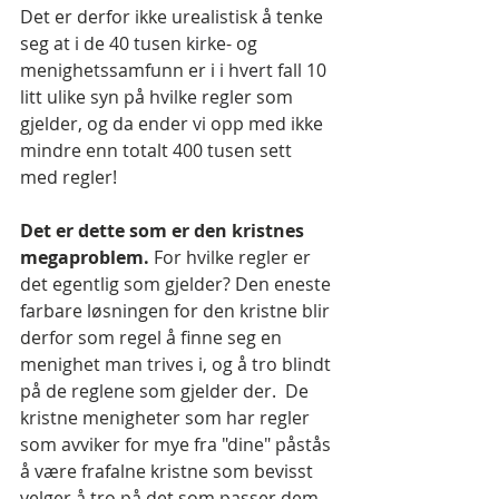
Det er derfor ikke urealistisk å tenke 
seg at i de 40 tusen kirke- og 
menighetssamfunn er i i hvert fall 10 
litt ulike syn på hvilke regler som 
gjelder, og da ender vi opp med ikke 
mindre enn totalt 400 tusen sett 
med regler!
Det er dette som er den kristnes 
megaproblem. 
For hvilke regler er 
det egentlig som gjelder? Den eneste 
farbare løsningen for den kristne blir 
derfor som regel å finne seg en 
menighet man trives i, og å tro blindt 
på de reglene som gjelder der.  De 
kristne menigheter som har regler 
som avviker for mye fra "dine" påstås 
å være frafalne kristne som bevisst 
velger å tro på det som passer dem 