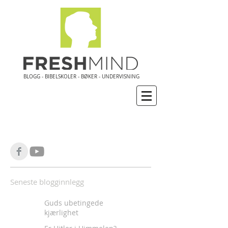
BLOGG - BIBELSKOLER - BØKER - UNDERVISNING
Seneste blogginnlegg
Guds ubetingede
kjærlighet