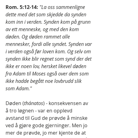
Rom. 5:12-14: 
"La oss sammenligne 
dette med det som skjedde da synden 
kom inn i verden. Synden kom på grunn 
av ett menneske, og med den kom 
døden. Og døden rammet alle 
mennesker, fordi alle syndet. Synden var 
i verden også før loven kom. Og selv om 
synden ikke blir regnet som synd der det 
ikke er noen lov, hersket likevel døden 
fra Adam til Moses også over dem som 
ikke hadde begått noe lovbrudd slik 
som Adam."
Døden (
thánatos
) - konsekvensen av 
å tro løgnen - var en opplevd 
avstand til Gud de prøvde å minske 
ved å gjøre gode gjerninger. Men jo 
mer de prøvde, jo mer kjente de at 