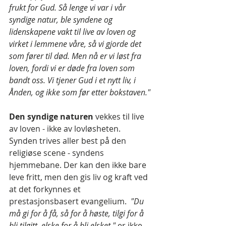
frukt for Gud. Så lenge vi var i vår 
syndige natur, ble syndene og 
lidenskapene vakt til live av loven og 
virket i lemmene våre, så vi gjorde det 
som fører til død. Men nå er vi løst fra 
loven, fordi vi er døde fra loven som 
bandt oss. Vi tjener Gud i et nytt liv, i 
Ånden, og ikke som før etter bokstaven."
Den syndige naturen 
vekkes til live 
av loven - ikke av lovløsheten. 
Synden trives aller best på den 
religiøse scene - syndens 
hjemmebane. Der kan den ikke bare 
leve fritt, men den gis liv og kraft ved 
at det forkynnes et 
prestasjonsbasert evangelium.  
"Du 
må gi for å få, så for å høste, tilgi for å 
bli tilgitt, elske for å bli elsket," 
er ikke 