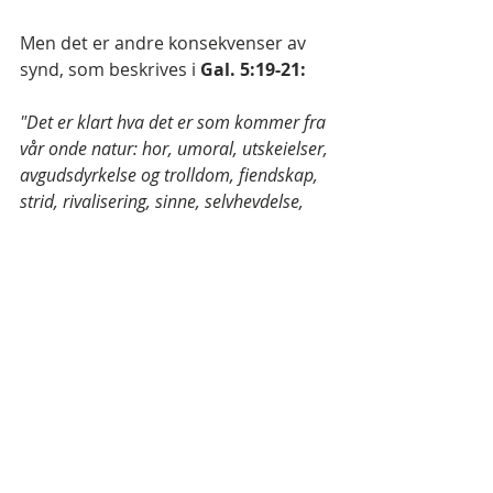
Men det er andre konsekvenser av 
synd, som beskrives i 
Gal. 5:19-21: 
"Det er klart hva det er som kommer fra 
vår onde natur: hor, umoral, utskeielser, 
avgudsdyrkelse og trolldom, fiendskap, 
strid, rivalisering, sinne, selvhevdelse, 
stridigheter, partier og misunnelse, fyll, 
festing og mer av samme slag."
Slike onde gjerninger er det 
kristenheten som regel kaller synd, 
og som vi kristne oppfordres til å 
"sloss med." Det er godt ment, men 
helt feil strategi.
For du vil aldri vinne en slik kamp, 
selv om du ved å legge skuldrene til, 