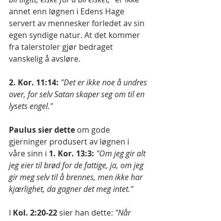
annet enn løgnen i Edens Hage 
servert av mennesker forledet av sin 
egen syndige natur. At det kommer 
fra talerstoler gjør bedraget 
vanskelig å avsløre.
2. Kor. 11:14:
 "Det er ikke noe å undres 
over, for selv Satan skaper seg om til en 
lysets engel."
Paulus sier dette 
om gode 
gjerninger produsert av løgnen i 
våre sinn i 
1. Kor. 13:3:
"Om jeg gir alt 
jeg eier til brød for de fattige, ja, om jeg 
gir meg selv til å brennes, men ikke har 
kjærlighet, da gagner det meg intet."
I 
Kol. 2:20-22 
sier han dette: 
"Når 