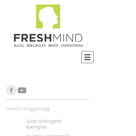
BLOGG - BIBELSKOLER - BØKER - UNDERVISNING
Seneste blogginnlegg
Guds ubetingede
kjærlighet