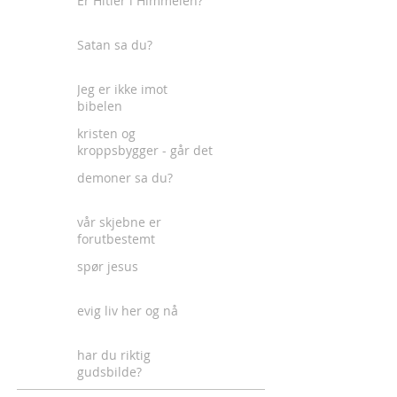
Er Hitler i Himmelen?
Satan sa du?
Jeg er ikke imot
bibelen
kristen og
kroppsbygger - går det
an?
demoner sa du?
vår skjebne er
forutbestemt
spør jesus
evig liv her og nå
har du riktig
gudsbilde?