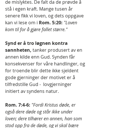
de mislyktes. De falt da de prøvde å 
stå i egen kraft. Mange tusen år 
senere fikk vi loven, og dets oppgave 
kan vi lese om i 
Rom. 5:20:
"Loven 
kom til for å gjøre fallet større."
Synd er å tro løgnen kontra 
sannheten,
 tanker produsert av en 
annen kilde enn Gud. Synden får 
konsekvenser for våre handlinger, og 
for troende blir dette ikke sjeldent 
gode gjerninger der motivet er å 
tilfredstille Gud -  lovgjerninger 
initiert av syndens natur.
Rom. 7:4-6: 
"Fordi Kristus døde, er 
også dere døde og står ikke under 
loven; dere tilhører en annen, han som 
stod opp fra de døde, og vi skal bære 