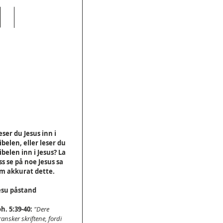
 i
eser du Jesus inn i 
ibelen, eller leser du 
ibelen inn i Jesus? La 
ss se på noe Jesus sa 
m akkurat dette.
esu påstand
oh. 5:39-40:
"Dere 
ransker skriftene, fordi 