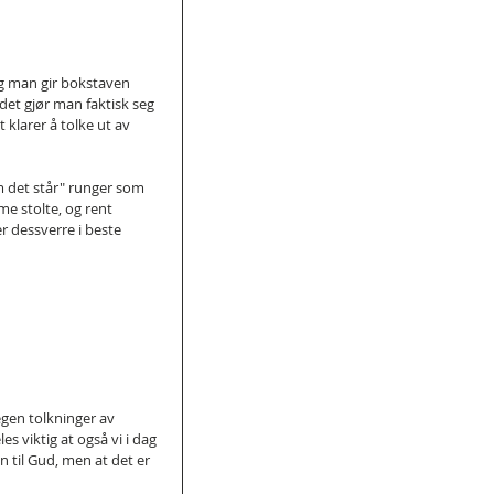
og man gir bokstaven 
et gjør man faktisk seg 
 klarer å tolke ut av 
om det står" runger som 
e stolte, og rent 
r dessverre i beste 
 egen tolkninger av 
s viktig at også vi i dag 
en til Gud, men at det er 