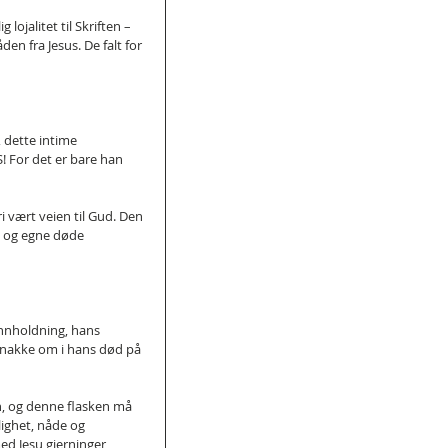
lojalitet til Skriften – 
den fra Jesus. De falt for 
 dette intime 
S! For det er bare han 
ri vært veien til Gud. Den 
et og egne døde 
runnholdning, hans 
 snakke om i hans død på 
n, og denne flasken må 
lighet, nåde og 
d Jesu gjerninger,