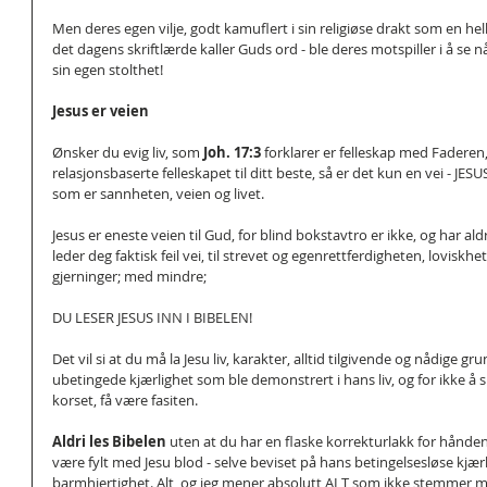
Men deres egen vilje, godt kamuflert i sin religiøse drakt som en hellig 
det dagens skriftlærde kaller Guds ord - ble deres motspiller i å se nå
sin egen stolthet!
Jesus er veien
Ønsker du evig liv, som 
Joh. 17:3 
forklarer er felleskap med Faderen,
relasjonsbaserte felleskapet til ditt beste, så er det kun en vei - JESU
som er sannheten, veien og livet.
Jesus er eneste veien til Gud, for blind bokstavtro er ikke, og har ald
leder deg faktisk feil vei, til strevet og egenrettferdigheten, loviskh
gjerninger; med mindre;
DU LESER JESUS INN I BIBELEN!
Det vil si at du må la Jesu liv, karakter, alltid tilgivende og nådige g
ubetingede kjærlighet som ble demonstrert i hans liv, og for ikke å
korset, få være fasiten.
Aldri les Bibelen 
uten at du har en flaske korrekturlakk for hånde
være fylt med Jesu blod - selve beviset på hans betingelsesløse kjær
barmhjertighet. Alt, og jeg mener absolutt ALT som ikke stemmer me