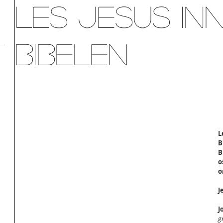
Les Jesus inn
Bibelen
L
B
B
o
o
J
J
g