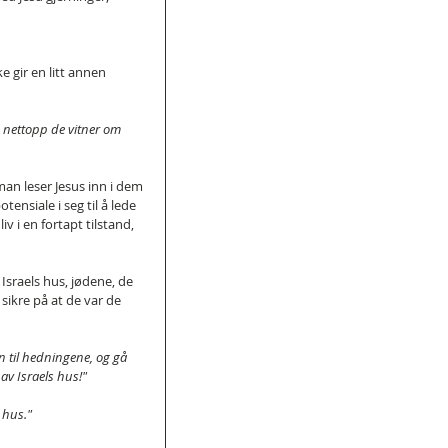
e gir en litt annen 
g nettopp de vitner om 
an leser Jesus inn i dem 
tensiale i seg til å lede 
iv i en fortapt tilstand, 
 Israels hus, jødene, de 
sikre på at de var de 
n til hedningene, og gå 
av Israels hus!" 
s hus."