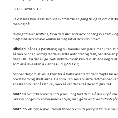
SKAL STRYKES UT!
La oss lese hva Jesus sa til de skriftlærde en gang til, og se om det ikk
mening nå: 
"Dere gransker skriftene, fordi dere mener at dere har evig liv i dem – o
meg! Men dere vil ikke komme til meg slik at dere kan ha liv."
Bibelen
, både GT (Skriftene) og NT handler om Jesus, men uten at m
så han blir den korrigerende øverste autoritet og fasit, har Bibelen po
deg BORT fra det evige livet! Bokstavtroen kan faktisk lede deg til et l
som er å leve uten å kjenne Gud. (
Joh 17:3
)
Minner deg om at Jesus kom for å frelse aller først de fortapte får av
bokstavtro og skriftlærde. De som i sin selverklærte rettroenhet var 
eneste som var på rett vei, men så var det altså de som gikk feil.
Matt 10:5-6:
"Disse tolv sendte Jesus ut og bød dem: Gå ikke ut på veie
ikke inn i nogen av samaritanenes byer, men gå heller til de fortapte får 
Matt. 15:24:
"Jeg er ikke utsendt til andre enn de fortapte får av Israel