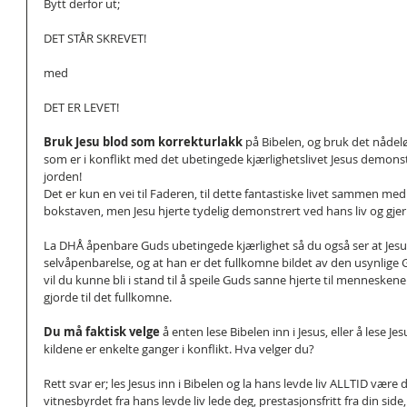
Bytt derfor ut;
DET STÅR SKREVET!
med
DET ER LEVET!
Bruk Jesu blod som korrekturlakk 
på Bibelen, og bruk det nådel
som er i konflikt med det ubetingede kjærlighetslivet Jesus demonst
jorden!
Det er kun en vei til Faderen, til dette fantastiske livet sammen med
bokstaven, men Jesu hjerte tydelig demonstrert ved hans liv og gjer
La DHÅ åpenbare Guds ubetingede kjærlighet så du også ser at Jesus
selvåpenbarelse, og at han er det fullkomne bildet av den usynlige G
vil du kunne bli i stand til å speile Guds sanne hjerte til menneskene 
gjorde til det fullkomne.
Du må faktisk velge 
å enten lese Bibelen inn i Jesus, eller å lese Jes
kildene er enkelte ganger i konflikt. Hva velger du?
Rett svar er; les Jesus inn i Bibelen og la hans levde liv ALLTID være 
vitnesbyrdet fra hans levde liv lede deg, prestasjonsfritt fra din side, t