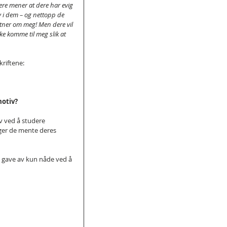
ere mener at dere har evig 
iv i dem – og nettopp de 
itner om meg! Men dere vil 
kke komme til meg slik at 
kriftene:
otiv? 
v ved å studere 
nger de mente deres 
en gave av kun nåde ved å 