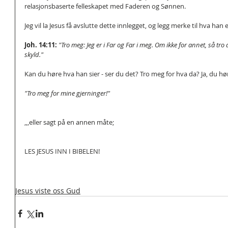
relasjonsbaserte felleskapet med Faderen og Sønnen.
Jeg vil la Jesus få avslutte dette innlegget, og legg merke til hva han eg
Joh. 14:11:
"Tro meg: Jeg er i Far og Far i meg. Om ikke for annet, så tro 
skyld."
Kan du høre hva han sier - ser du det? Tro meg for hva da? Ja, du hører
"Tro meg for mine gjerninger!"
,,,eller sagt på en annen måte;
LES JESUS INN I BIBELEN!
Jesus viste oss Gud