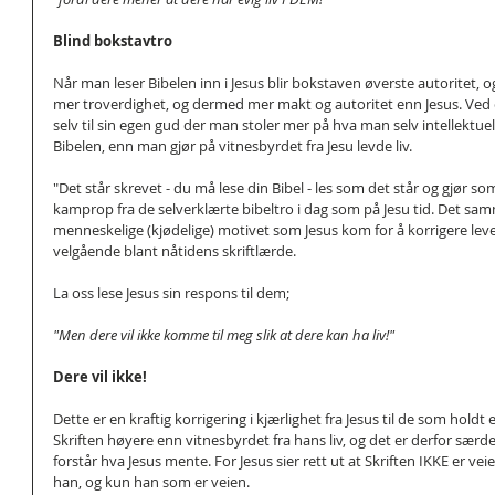
Blind bokstavtro
Når man leser Bibelen inn i Jesus blir bokstaven øverste autoritet, 
mer troverdighet, og dermed mer makt og autoritet enn Jesus. Ved d
selv til sin egen gud der man stoler mer på hva man selv intellektuelt
Bibelen, enn man gjør på vitnesbyrdet fra Jesu levde liv.
"Det står skrevet - du må lese din Bibel - les som det står og gjør s
kamprop fra de selverklærte bibeltro i dag som på Jesu tid. Det samm
menneskelige (kjødelige) motivet som Jesus kom for å korrigere leve
velgående blant nåtidens skriftlærde.
La oss lese Jesus sin respons til dem; 
"Men dere vil ikke komme til meg slik at dere kan ha liv!"
Dere vil ikke!
Dette er en kraftig korrigering i kjærlighet fra Jesus til de som holdt
Skriften høyere enn vitnesbyrdet fra hans liv, og det er derfor særdele
forstår hva Jesus mente. For Jesus sier rett ut at Skriften IKKE er vei
han, og kun han som er veien.