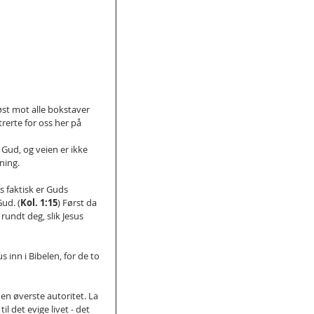
øst mot alle bokstaver 
rerte for oss her på 
 Gud, og veien er ikke 
ning.
 faktisk er Guds 
ud. (
Kol. 1:15
) Først da 
rundt deg, slik Jesus 
us inn i Bibelen, for de to 
den øverste autoritet. La 
il det evige livet - det 