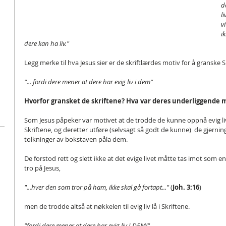
d
l
v
i
dere kan ha liv."
Legg merke til hva Jesus sier er de skriftlærdes motiv for å granske S
"... fordi dere mener at dere har evig liv i dem"
Hvorfor gransket de skriftene? Hva var deres underliggende m
Som Jesus påpeker var motivet at de trodde de kunne oppnå evig li
Skriftene, og deretter utføre (selvsagt så godt de kunne)  de gjerni
tolkninger av bokstaven påla dem.
De forstod rett og slett ikke at det evige livet måtte tas imot som 
tro på Jesus,
"...hver den som tror på ham, ikke skal gå fortapt..." 
(
Joh. 3:16
)
men de trodde altså at nøkkelen til evig liv lå i Skriftene.
"fordi dere mener at dere har evig liv I DEM!"