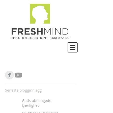
BLOGG - BIBELSKOLER - BØKER - UNDERVISNING
Seneste blogginnlegg
Guds ubetingede
kjærlighet