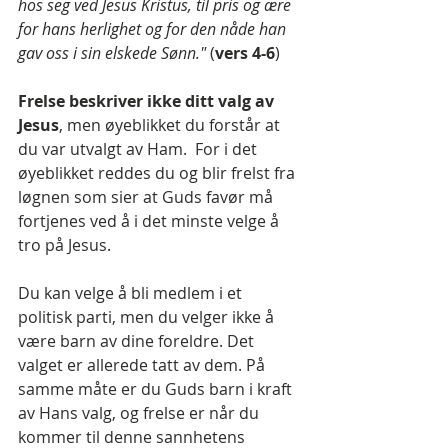
hos seg ved Jesus Kristus, til pris og ære 
for hans herlighet og for den nåde han 
gav oss i sin elskede Sønn."
 (
vers 4-6
)
Frelse beskriver ikke ditt valg av 
Jesus
, men øyeblikket du forstår at 
du var utvalgt av Ham.  For i det 
øyeblikket reddes du og blir frelst fra 
løgnen som sier at Guds favør må 
fortjenes ved å i det minste velge å 
tro på Jesus.
Du kan velge å bli medlem i et 
politisk parti, men du velger ikke å 
være barn av dine foreldre. Det 
valget er allerede tatt av dem. På 
samme måte er du Guds barn i kraft 
av Hans valg, og frelse er når du 
kommer til denne sannhetens 