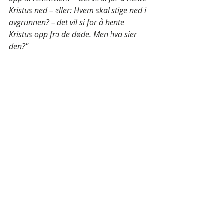
Kristus ned – eller: Hvem skal stige ned i 
avgrunnen? – det vil si for å hente 
Kristus opp fra de døde. Men hva sier 
den?"
"(Ordet) Kristus er deg nær, i din munn 
og i ditt hjerte. Det er troens ord, det 
som vi forkynner."
"For hvis du bekjenner med din munn at 
Jesus er Herre, og tror i ditt hjerte at 
Gud har oppreist ham fra de døde, skal 
du bli frelst."
 (
Rom 10:6-9
) 
Hvem sine hjerter er det Kristus 
bor i?
 Svaret finner vi i 
vers 1
:
"Brødre, av hele mitt hjerte ønsker jeg 