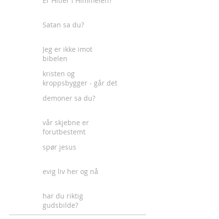
Er Hitler i Himmelen?
Satan sa du?
Jeg er ikke imot
bibelen
kristen og
kroppsbygger - går det
an?
demoner sa du?
vår skjebne er
forutbestemt
spør jesus
evig liv her og nå
har du riktig
gudsbilde?