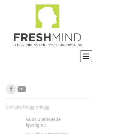
BLOGG - BIBELSKOLER - BØKER - UNDERVISNING
Seneste blogginnlegg
Guds ubetingede
kjærlighet