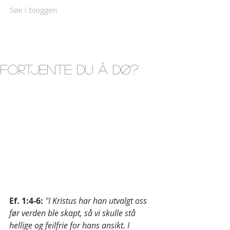
Søk i bloggen
Fortjente du å dø?
Ef. 1:4-6: 
"I Kristus har han utvalgt oss 
før verden ble skapt, så vi skulle stå 
hellige og feilfrie for hans ansikt. I 