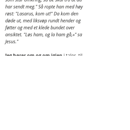
har sendt meg." Så ropte han med høy 
røst: "Lasarus, kom ut!" Da kom den 
døde ut, med liksvøp rundt hender og 
føtter og med et klede bundet over 
ansiktet. "Løs ham, og la ham gå,»" sa 
Jesus."
Jeg hører om og om igjen
 i taler, til 
og med av enkelte av de forkynnere 
som omfavner nådebudskapet, at 
DU FORTJENTE Å DØ! Men det er rett 
og slett en løgn, og skaper dårlig 
frukt og ikke minst frykt i mennesker.
Frelse er IKKE å bli frelst fra en 
fortjent død, men fra løgnen som 
påstod at du fortjente å dø.