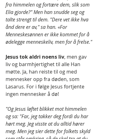
fra himmelen og fortære dem, slik som 
Elia gjorde?" Men han snudde seg og 
talte strengt til dem. "Dere vet ikke hva 
ånd dere er av," sa han. «For 
Menneskesønnen er ikke kommet for å 
ødelegge menneskeliv, men for å frelse."
Jesus tok aldri noens liv
, men gav 
liv og barmhjertighet til alle Han 
møtte. Ja, han reiste til og med 
mennesker opp fra døden, som 
Lasarus. For i følge Jesus fortjente 
ingen mennesker å dø!
"Og Jesus løftet blikket mot himmelen 
og sa: "Far, jeg takker deg fordi du har 
hørt meg. Jeg visste at du alltid hører 
meg. Men jeg sier dette for folkets skyld 
som står omkring, så de skal tro at du 