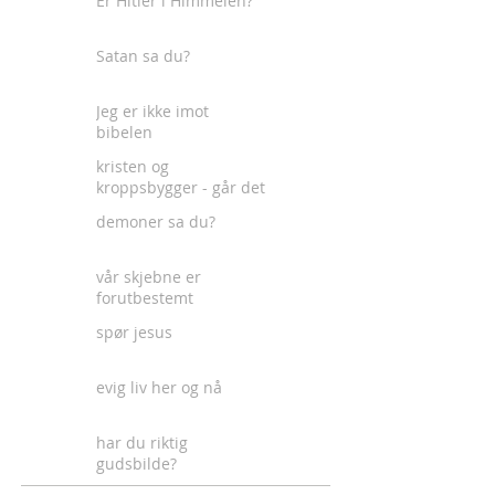
Er Hitler i Himmelen?
Satan sa du?
Jeg er ikke imot
bibelen
kristen og
kroppsbygger - går det
an?
demoner sa du?
vår skjebne er
forutbestemt
spør jesus
evig liv her og nå
har du riktig
gudsbilde?