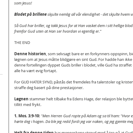
som Jesus!
Blodet på brillene 
skjulte nemlig all vår elendighet - det skjulte hvem vi
Så Gud har briller, og takk Jesus for at Han vasket dem i sitt hellige blod
fremfor Gud uten at Han ser hvordan vi egentlig er."
THE END
Denne historien
, som selvsagt bare er en forkynners oppspinn, bidr
løgnen om at Jesus måtte blidgjøre en sint Gud. For hadde han ikke g
denne fortellingen dyppet Guds briller i blodet, ville Gud ha straffet 
alle ha vært evig fortapt.
For GUD HATER SYND, påstås det fremdeles fra talerstoler og kristen
straffe deg basert på dine prestasjoner.
Løgnen 
stammer helt tilbake fra Edens Hage, der relasjon ble bytte
tillitt med frykt.
1. Mos. 3:9-10:
 "Men Herren Gud ropte på Adam og sa til ham: "Hvor er
hørte deg i hagen. Da ble jeg redd fordi jeg var naken, og jeg gjemte me
Helt fra denne tiden 
har menneskene strevd med å tro på at Gud e