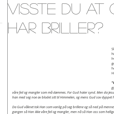
Visste du at
har briller?
S
h
h
g
h
H
"
g
våre feil og mangler som må dømmes. For Gud hater synd. Men da Jesus g
han med seg noe av blodet sitt til Himmelen, og mens Gud sov dyppet ha
Da Gud våknet tok Han som vanlig på seg brillene og så ned på menn
gangen så Han ikke våre feil og mangler, men nå så Han oss som hellige og