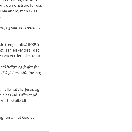
or å demonstrere for oss 
er via andre, men GUD 
.
d, og som er i Faderens 
 de trenger altså IKKE å 
, Han elsker deg i dag, 
de FØR verden ble skapt!
tå hellige og feilfrie for 
s til å få barnekår hos seg 
lle i sitt liv. Jesus og 
en sint Gud. Offeret på 
ynd - skulle bli 
løgnen om at Gud var 