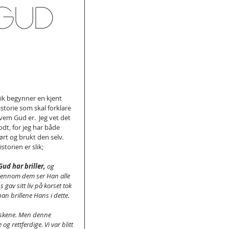
 Gud
lik begynner en kjent 
istorie som skal forklare 
vem Gud er.  Jeg vet det 
odt, for jeg har både 
ørt og brukt den selv. 
istorien er slik;
Gud har briller,
 og 
jennom dem ser Han alle 
av sitt liv på korset tok 
n brillene Hans i dette.
eskene. Men denne 
 rettferdige. Vi var blitt 