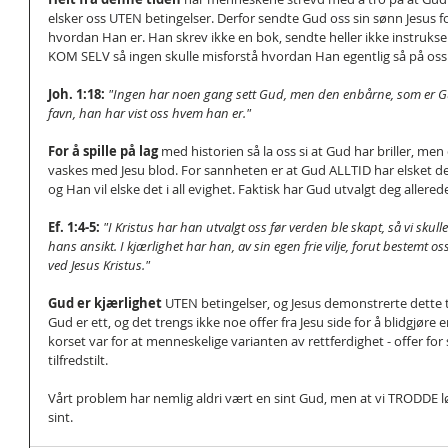
elsker oss UTEN betingelser. Derfor sendte Gud oss sin sønn Jesus f
hvordan Han er. Han skrev ikke en bok, sendte heller ikke instruks
KOM SELV så ingen skulle misforstå hvordan Han egentlig så på oss
Joh. 1:18: 
"Ingen har noen gang sett Gud, men den enbårne, som er Gu
favn, han har vist oss hvem han er."
For å spille på lag
 med historien så la oss si at Gud har briller, men
vaskes med Jesu blod. For sannheten er at Gud ALLTID har elsket deg
og Han vil elske det i all evighet. Faktisk har Gud utvalgt deg allere
Ef. 1:4-5:
"I Kristus har han utvalgt oss før verden ble skapt, så vi skulle s
hans ansikt. I kjærlighet har han, av sin egen frie vilje, forut bestemt os
ved Jesus Kristus."
Gud er kjærlighet 
UTEN betingelser, og Jesus demonstrerte dette til fu
Gud er ett, og det trengs ikke noe offer fra Jesu side for å blidgjøre 
korset var for at menneskelige varianten av rettferdighet - offer for s
tilfredstilt.
Vårt problem har nemlig aldri vært en sint Gud, men at vi TRODDE 
sint.