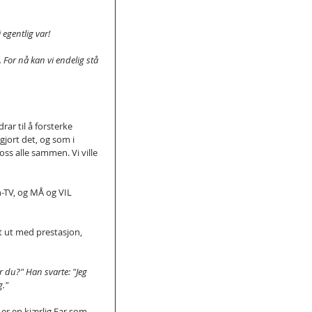
 egentlig var!
. For nå kan vi endelig stå 
ar til å forsterke 
jort det, og som i 
oss alle sammen. Vi ville 
-TV, og MÅ og VIL 
t ut med prestasjon, 
 du?" Han svarte: "Jeg 
g."
r en kjærlig Far som 