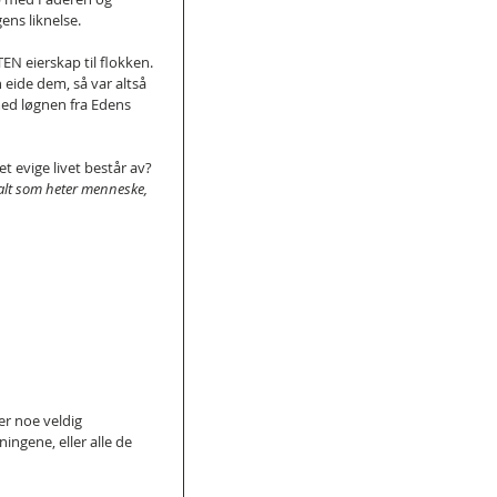
ens liknelse.
EN eierskap til flokken. 
 eide dem, så var altså 
 med løgnen fra Edens 
t evige livet består av? 
alt som heter menneske, 
ier noe veldig 
ngene, eller alle de 