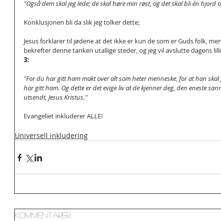
"Også dem skal jeg lede; de skal høre min røst, og det skal bli én hjord 
Konklusjonen bli da slik jeg tolker dette;
Jesus forklarer til jødene at det ikke er kun de som er Guds folk, men
bekrefter denne tanken utallige steder, og jeg vil avslutte dagens lill
3:
"For du har gitt ham makt over alt som heter menneske, for at han skal gi 
har gitt ham. Og dette er det evige liv at de kjenner deg, den eneste s
utsendt, Jesus Kristus."
Evangeliet inkluderer ALLE!
Universell inkludering
Kommentarer