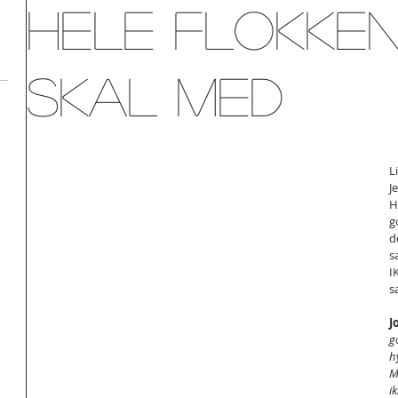
Hele flokke
skal med
L
J
H
g
d
s
I
s
J
g
hy
M
i