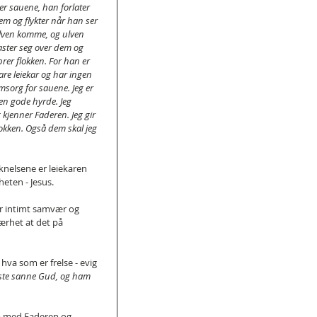
ier sauene, han forlater 
em og flykter når han ser 
lven komme, og ulven 
aster seg over dem og 
prer flokken. For han er 
are leiekar og har ingen 
msorg for sauene. Jeg er 
en gode hyrde. Jeg 
kjenner Faderen. Jeg gir 
lokken. Også dem skal jeg 
knelsene er leiekaren 
ten - Jesus.
r intimt samvær og 
nærhet at det på 
va som er frelse - evig 
neste sanne Gud, og ham 
kap med Faderen og 