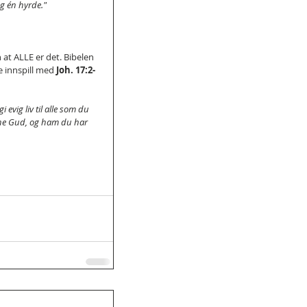
og én hyrde."
 at ALLE er det. Bibelen 
e innspill med 
Joh. 17:2-
evig liv til alle som du 
anne Gud, og ham du har 