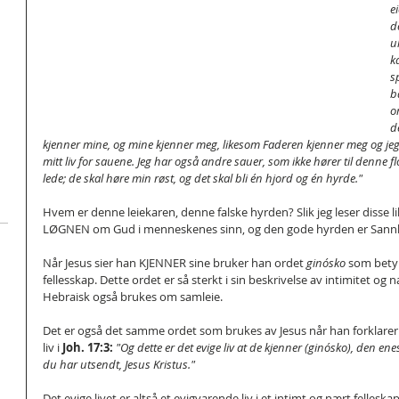
e
d
u
k
s
b
o
d
kjenner mine, og mine kjenner meg, likesom Faderen kjenner meg og jeg 
mitt liv for sauene. Jeg har også andre sauer, som ikke hører til denne f
lede; de skal høre min røst, og det skal bli én hjord og én hyrde."
Hvem er denne leiekaren, denne falske hyrden? Slik jeg leser disse li
LØGNEN om Gud i menneskenes sinn, og den gode hyrden er Sannhe
Når Jesus sier han KJENNER sine bruker han ordet 
ginósko
 som bety
fellesskap. Dette ordet er så sterkt i sin beskrivelse av intimitet og 
Hebraisk også brukes om samleie.
Det er også det samme ordet som brukes av Jesus når han forklarer h
liv i 
Joh. 17:3:
"Og dette er det evige liv at de kjenner (ginósko), den e
du har utsendt, Jesus Kristus."
Det evige livet er altså et evigvarende liv i et intimt og nært felles