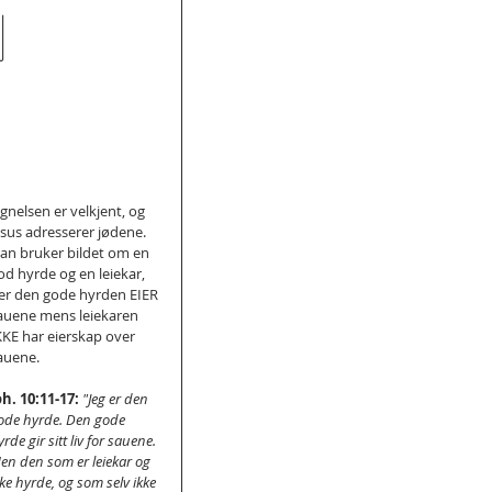
n
ignelsen er velkjent, og 
esus adresserer jødene. 
an bruker bildet om en 
od hyrde og en leiekar, 
er den gode hyrden EIER 
auene mens leiekaren 
KKE har eierskap over 
auene.
oh. 10:11-17:
 "Jeg er den 
ode hyrde. Den gode 
rde gir sitt liv for sauene. 
en den som er leiekar og 
kke hyrde, og som selv ikke 