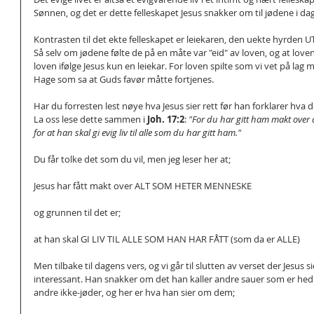
Sønnen, og det er dette felleskapet Jesus snakker om til jødene i dag
Kontrasten til det ekte felleskapet er leiekaren, den uekte hyrden UT
Så selv om jødene følte de på en måte var "eid" av loven, og at loven
loven ifølge Jesus kun en leiekar. For loven spilte som vi vet på lag
Hage som sa at Guds favør måtte fortjenes.
Har du forresten lest nøye hva Jesus sier rett før han forklarer hva de
La oss lese dette sammen i 
Joh. 17:2
: 
"For du har gitt ham makt over 
for at han skal gi evig liv til alle som du har gitt ham."
Du får tolke det som du vil, men jeg leser her at;
Jesus har fått makt over ALT SOM HETER MENNESKE
og grunnen til det er;
at han skal GI LIV TIL ALLE SOM HAN HAR FÅTT (som da er ALLE)
Men tilbake til dagens vers, og vi går til slutten av verset der Jesus s
interessant. Han snakker om det han kaller andre sauer som er hedni
andre ikke-jøder, og her er hva han sier om dem;