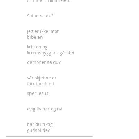
Er Hitler i Himmelen?
Satan sa du?
Jeg er ikke imot
bibelen
kristen og
kroppsbygger - går det
an?
demoner sa du?
vår skjebne er
forutbestemt
spør jesus
evig liv her og nå
har du riktig
gudsbilde?