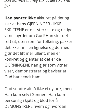
ikke komme til meg slik at dere kan ha 
liv."
Han pynter ikke
 akkurat på det og 
sier at hans GJERNINGER - IKKE 
SKRIFTENE er det sterkeste og riktige 
vitnesbyrdet om Gud! Han sier det 
rett ut, uten rom for tolkning, pakker 
det ikke inn i en lignelse og dermed 
gjør det litt mer ullent, men er 
konkret og gjentar at det er de 
GJERNINGENE han gjør som vitner, 
viser, demonstrerer og beviser at 
Gud har sendt ham.
Gud sendte altså ikke ei ny bok, men 
Han kom selv i Sønnen. Han kom 
personlig i kjøtt og blod for å 
DEMONSTRERE hvem og hvordan 