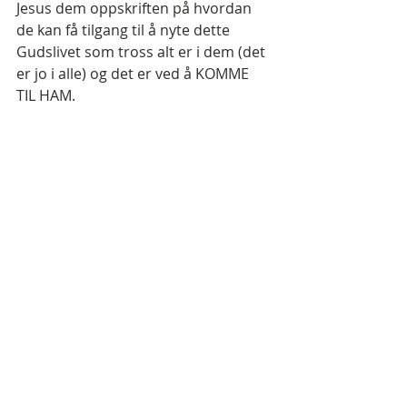
Jesus dem oppskriften på hvordan 
de kan få tilgang til å nyte dette 
Gudslivet som tross alt er i dem (det 
er jo i alle) og det er ved å KOMME 
TIL HAM.
Men for å komme til Jesus
 må de gå 
fra noe. Og det "noe" de må gå fra er 
sin tro på egne tolkninger av Skriften.
Min konklusjon.
I dag vil jeg avslutte med å spørre 
deg:
Er du villig
 til å legge av deg dine 
tolkninger, ditt bilde av Gud, og gå til 
Jesus uten en eneste doktrine i 
bagasjen?