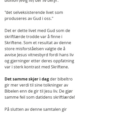
aionion 
(evig liv) der
 liv
 betyr:
"det selveksisterende livet som 
produseres av Gud i oss."
Det er dette livet med Gud som de 
skriftlærde trodde var å finne i 
Skriftene. Som et resultat av denne 
store misforståelsen valgte de å 
avvise Jesus vitnesbyrd fordi hans liv 
og gjerninger etter deres oppfatning 
var i sterk kontrast med Skriftene.
Det samme skjer i dag
 der bibeltro 
gir mer verdi til sine tolkninger av 
Bibelen enn de gir til Jesu liv. De gjør 
samme feil som datidens skriftlærde!
På slutten av denne samtalen gir 