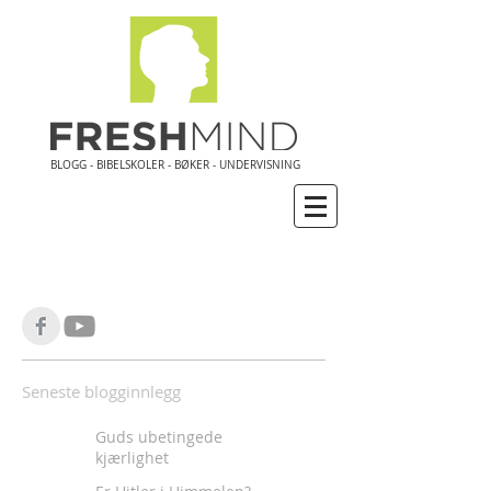
BLOGG - BIBELSKOLER - BØKER - UNDERVISNING
Seneste blogginnlegg
Guds ubetingede
kjærlighet