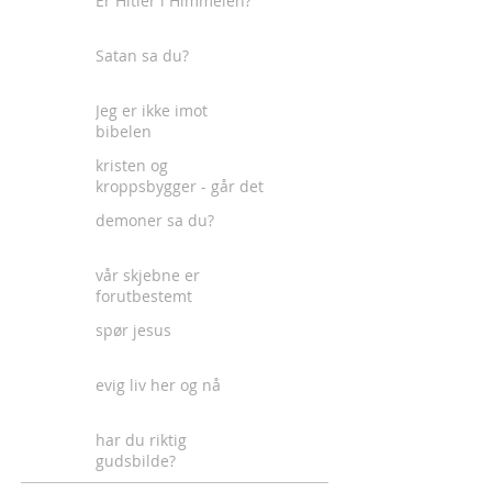
Er Hitler i Himmelen?
Satan sa du?
Jeg er ikke imot
bibelen
kristen og
kroppsbygger - går det
an?
demoner sa du?
vår skjebne er
forutbestemt
spør jesus
evig liv her og nå
har du riktig
gudsbilde?