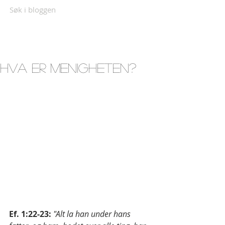
Søk i bloggen
Hva er menigheten?
Ef. 1:22-23:
"Alt la han under hans 