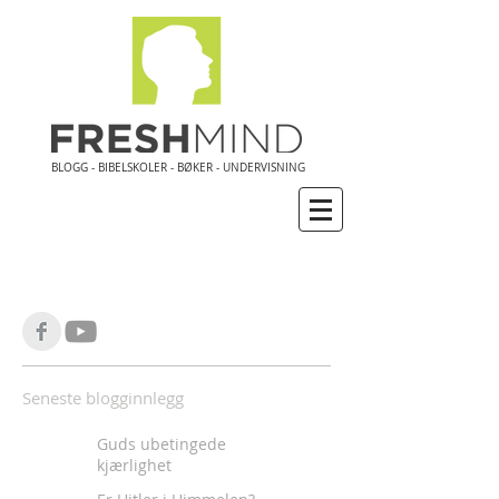
BLOGG - BIBELSKOLER - BØKER - UNDERVISNING
Seneste blogginnlegg
Guds ubetingede
kjærlighet