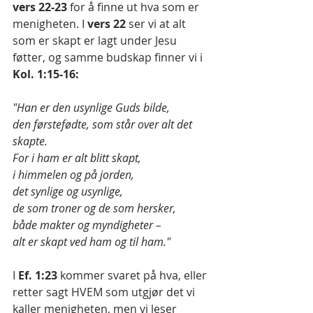
vers 22-23
 for å finne ut hva som er 
menigheten. I 
vers 22
 ser vi at alt 
som er skapt er lagt under Jesu 
føtter, og samme budskap finner vi i 
Kol. 1:15-16:
"Han er den usynlige Guds bilde,
den førstefødte, som står over alt det 
skapte.
For i ham er alt blitt skapt,
i himmelen og på jorden,
det synlige og usynlige,
de som troner og de som hersker,
både makter og myndigheter –
alt er skapt ved ham og til ham."
I 
Ef. 1:23
 kommer svaret på hva, eller 
retter sagt HVEM som utgjør det vi 
kaller menigheten, men vi leser 