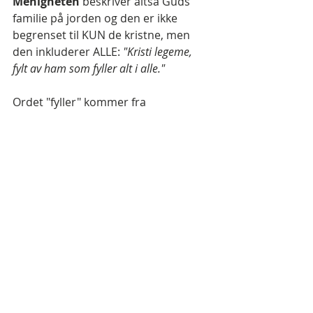
Menigheten
 beskriver altså Guds 
familie på jorden og den er ikke 
begrenset til KUN de kristne, men 
den inkluderer ALLE: 
"Kristi legeme, 
fylt av ham som fyller alt i alle."
Ordet "fyller" kommer fra 
grunntekstordet "
plḗrōma
" og betyr 
iflg Strongs:
"summen, totalen, fylde, overflod."
Alle mennesker
, troende og ikke 
troende, kristne, buddhister, 
muslimer, ateister, homofile, 
lesbiske, hvite, grønne, gule, tykke, 
tynne, store og små er ALLE fylt til 
randen av Jesus. Han er i alle 
mennesker, for han er ALT I ALLE.