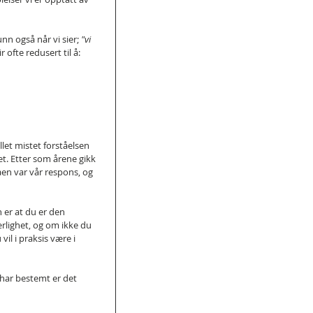
nn også når vi sier; 
"vi 
r ofte redusert til å:
allet mistet forståelsen 
et. Etter som årene gikk 
aen var vår respons, og 
n er at du er den 
rlighet, og om ikke du 
il i praksis være i 
 har bestemt er det 