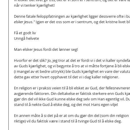
når vi tenker kjærlighet!
Denne fatale feiloppfatningen av kjærlighet ligger dessverre ofte i bu
elsker Jesus."
 Igjen er det oss som er i sentrum, og det kristne livet bli
Få et godt liv
Unngå helvete
Man elsker Jesus fordi det lønner seg!
Hvorfor er det slik? Jo, jeg tror at det er fordi vi i det vi kaller syndef
av Guds kjærlighet, og vi begynte å tro at vi måtte fortjene å bli elsk
(i mangel av et bedre uttrykk) ble Guds kjærlighet en vare der valut
dette gav etter hvert opphavet til det vi i dag kaller religioner.
En religion er i praksis veien til å bli elsket av Gud, der fellesnevnere
avgjørende faktoren. Din deltakelse er faktisk sterkere enn Guds kjæ
gjør din del vil ikke Gud kunne elske deg selv om Han egentlig vil. Du v
stand til å nekte Gud å elske deg, og det mot Hans egen vilje!
En annen måte å si det på er at om du gjør din del (som din religion
riktige) vil du faktisk være i stand til å tvinge Gud til å elske deg.