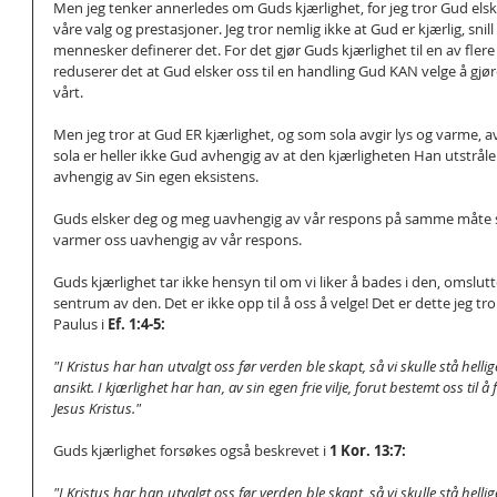
Men jeg tenker annerledes om Guds kjærlighet, for jeg tror Gud els
våre valg og prestasjoner. Jeg tror nemlig ikke at Gud er kjærlig, snill 
mennesker definerer det. For det gjør Guds kjærlighet til en av fler
reduserer det at Gud elsker oss til en handling Gud KAN velge å gjøre 
vårt.
Men jeg tror at Gud ER kjærlighet, og som sola avgir lys og varme, a
sola er heller ikke Gud avhengig av at den kjærligheten Han utstråle
avhengig av Sin egen eksistens.
Guds elsker deg og meg uavhengig av vår respons på samme måte s
varmer oss uavhengig av vår respons.
Guds kjærlighet tar ikke hensyn til om vi liker å bades i den, omslutt
sentrum av den. Det er ikke opp til å oss å velge! Det er dette jeg tr
Paulus i 
Ef. 1:4-5:
"I Kristus har han utvalgt oss før verden ble skapt, så vi skulle stå hellige
ansikt. I kjærlighet har han, av sin egen frie vilje, forut bestemt oss til 
Jesus Kristus."
Guds kjærlighet forsøkes også beskrevet i 
1 Kor. 13:7:
"I Kristus har han utvalgt oss før verden ble skapt, så vi skulle stå hellige