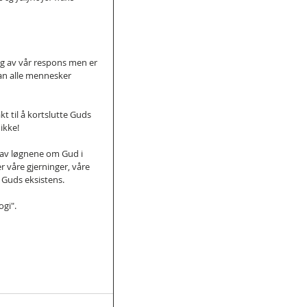
gig av vår respons men er 
an alle mennesker 
t til å kortslutte Guds 
ikke!
t av løgnene om Gud i 
r våre gjerninger, våre 
 Guds eksistens.
ogi".