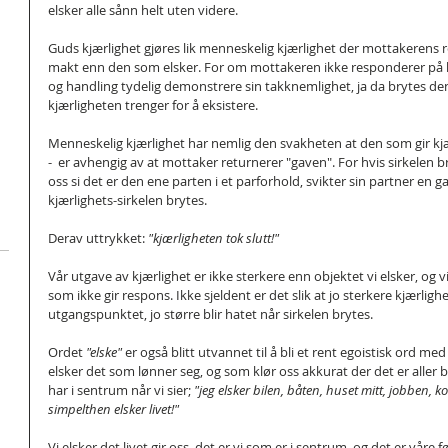
elsker alle sånn helt uten videre.
Guds kjærlighet gjøres lik menneskelig kjærlighet der mottakerens r
makt enn den som elsker. For om mottakeren ikke responderer på kj
og handling tydelig demonstrere sin takknemlighet, ja da brytes den
kjærligheten trenger for å eksistere.
Menneskelig kjærlighet har nemlig den svakheten at den som gir kjæ
-  er avhengig av at mottaker returnerer "gaven". For hvis sirkelen b
oss si det er den ene parten i et parforhold, svikter sin partner en ga
kjærlighets-sirkelen brytes.
Derav uttrykket: 
"kjærligheten tok slutt!"
Vår utgave av kjærlighet er ikke sterkere enn objektet vi elsker, og vi
som ikke gir respons. Ikke sjeldent er det slik at jo sterkere kjærlighe
utgangspunktet, jo større blir hatet når sirkelen brytes.
Ordet 
"elske"
 er også blitt utvannet til å bli et rent egoistisk ord med
elsker det som lønner seg, og som klør oss akkurat der det er aller be
har i sentrum når vi sier; 
"jeg elsker bilen, båten, huset mitt, jobben, ko
simpelthen elsker livet!"
Vi elsker det livet gir oss, det er vi som er i sentrum, og det er våre f