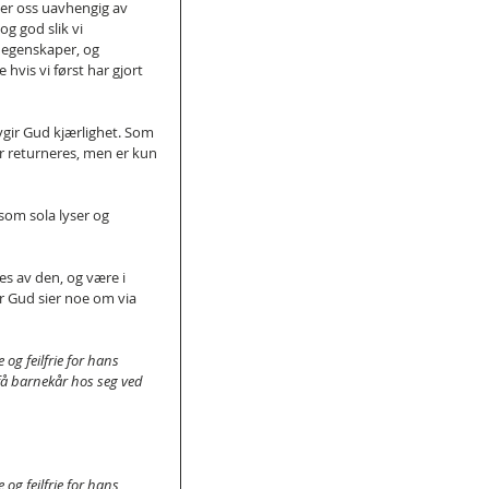
ker oss uavhengig av 
og god slik vi 
e egenskaper, og 
hvis vi først har gjort 
vgir Gud kjærlighet. Som 
r returneres, men er kun 
om sola lyser og 
es av den, og være i 
or Gud sier noe om via 
 og feilfrie for hans 
å få barnekår hos seg ved 
 og feilfrie for hans 