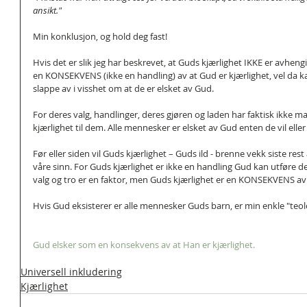
ansikt."
Min konklusjon, og hold deg fast!
Hvis det er slik jeg har beskrevet, at Guds kjærlighet IKKE er avhen
en KONSEKVENS (ikke en handling) av at Gud er kjærlighet, vel da k
slappe av i visshet om at de er elsket av Gud.
For deres valg, handlinger, deres gjøren og laden har faktisk ikke mak
kjærlighet til dem. Alle mennesker er elsket av Gud enten de vil eller 
Før eller siden vil Guds kjærlighet – Guds ild - brenne vekk siste res
våre sinn. For Guds kjærlighet er ikke en handling Gud kan utføre de
valg og tro er en faktor, men Guds kjærlighet er en KONSEKVENS av
Hvis Gud eksisterer er alle mennesker Guds barn, er min enkle "teol
Gud elsker som en konsekvens av at Han er kjærlighet.
Universell inkludering
Kjærlighet