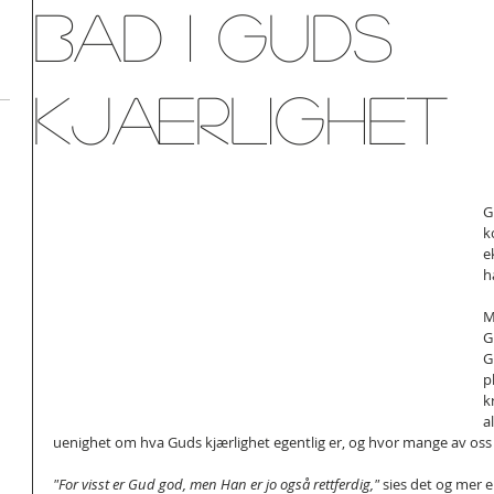
Bad i Guds
kjærlighet
G
k
e
h
M
G
G
p
k
a
uenighet om hva Guds kjærlighet egentlig er, og hvor mange av oss
"For visst er Gud god, men Han er jo også rettferdig,"
 sies det og mer e