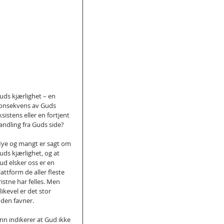
uds kjærlighet – en 
onsekvens av Guds 
ksistens eller en fortjent 
andling fra Guds side?
ye og mangt er sagt om 
uds kjærlighet, og at 
ud elsker oss er en 
lattform de aller fleste 
ristne har felles. Men 
llikevel er det stor 
 den favner.
nn indikerer at Gud ikke 