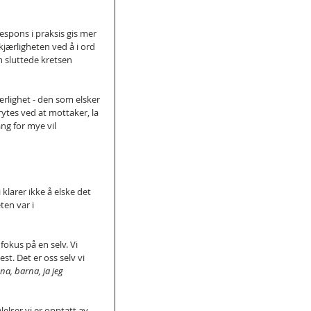
espons i praksis gis mer 
ærligheten ved å i ord 
 sluttede kretsen 
rlighet - den som elsker 
rytes ved at mottaker, la 
ng for mye vil 
 klarer ikke å elske det 
ten var i 
 fokus på en selv. Vi 
st. Det er oss selv vi 
na, barna, ja jeg 
ølelser vi er opptatt av 