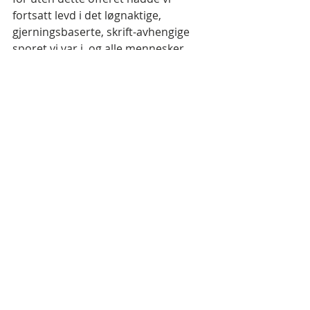
fortsatt levd i det løgnaktige, 
gjerningsbaserte, skrift-avhengige 
sporet vi var i, og alle mennesker 
hadde også i dag vært underkuet av 
innbilt skam og uverdighet.
Men Jesus, som er Gud, viste oss 
hvem og hvordan Gud er, men også 
hvem vi er. For han ble akkurat som 
oss, og vi er som Han er, sier 
Bibelen. 
Jesus var altså ikke et forbilde FOR 
oss, men OM oss.
Jesus viste oss hvem vi er, er ikke det 