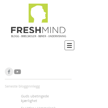
BLOGG - BIBELSKOLER - BØKER - UNDERVISNING
Seneste blogginnlegg
Guds ubetingede
kjærlighet