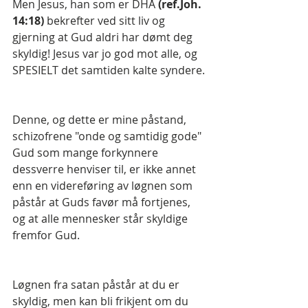
Men Jesus, han som er DHÅ
 (ref.Joh. 
14:18) 
bekrefter ved sitt liv og 
gjerning at Gud aldri har dømt deg 
skyldig! Jesus var jo god mot alle, og 
SPESIELT det samtiden kalte syndere.
Denne, og dette er mine påstand, 
schizofrene "onde og samtidig gode" 
Gud som mange forkynnere 
dessverre henviser til, er ikke annet 
enn en videreføring av løgnen som 
påstår at Guds favør må fortjenes, 
og at alle mennesker står skyldige 
fremfor Gud. 
Løgnen fra satan påstår at du er 
skyldig, men kan bli frikjent om du 