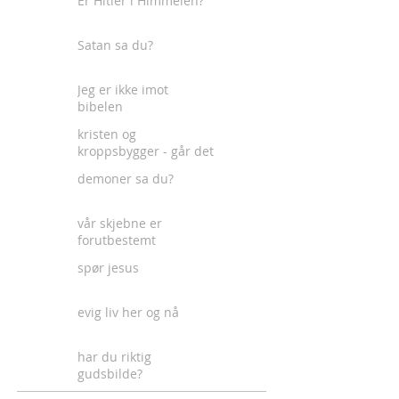
Er Hitler i Himmelen?
Satan sa du?
Jeg er ikke imot
bibelen
kristen og
kroppsbygger - går det
an?
demoner sa du?
vår skjebne er
forutbestemt
spør jesus
evig liv her og nå
har du riktig
gudsbilde?