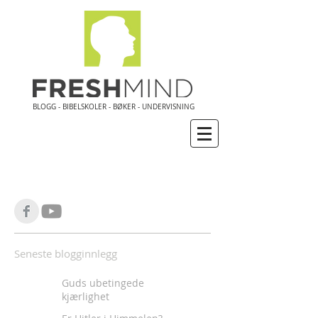
BLOGG - BIBELSKOLER - BØKER - UNDERVISNING
Seneste blogginnlegg
Guds ubetingede
kjærlighet