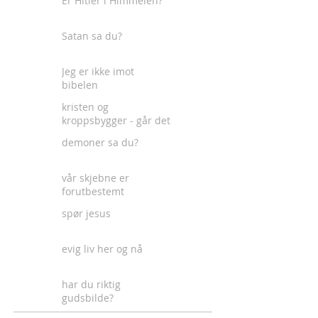
Er Hitler i Himmelen?
Satan sa du?
Jeg er ikke imot
bibelen
kristen og
kroppsbygger - går det
an?
demoner sa du?
vår skjebne er
forutbestemt
spør jesus
evig liv her og nå
har du riktig
gudsbilde?