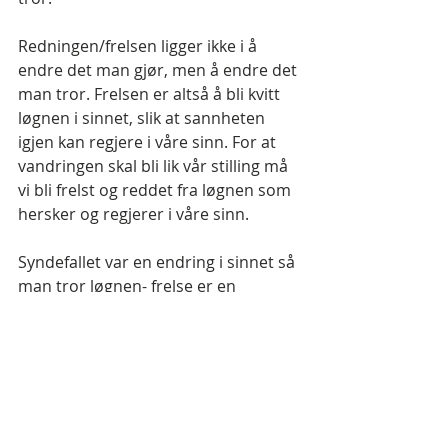
Redningen/frelsen ligger ikke i å 
endre det man gjør, men å endre det 
man tror. Frelsen er altså å bli kvitt 
løgnen i sinnet, slik at sannheten 
igjen kan regjere i våre sinn. For at 
vandringen skal bli lik vår stilling må 
vi bli frelst og reddet fra løgnen som 
hersker og regjerer i våre sinn.
Syndefallet var en endring i sinnet så 
man tror løgnen- frelse er en 
endring i sinnet så man tror 
sannheten.
Fortapelse er ikke en fremtidig straff, 
men et her og nå liv der man tror 
løgnen om Gud. Jødene var fortapt 