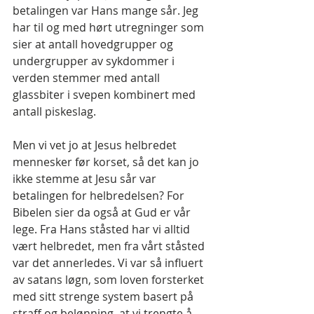
betalingen var Hans mange sår. Jeg 
har til og med hørt utregninger som 
sier at antall hovedgrupper og 
undergrupper av sykdommer i 
verden stemmer med antall 
glassbiter i svepen kombinert med 
antall piskeslag.
Men vi vet jo at Jesus helbredet 
mennesker før korset, så det kan jo 
ikke stemme at Jesu sår var 
betalingen for helbredelsen? For 
Bibelen sier da også at Gud er vår 
lege. Fra Hans ståsted har vi alltid 
vært helbredet, men fra vårt ståsted 
var det annerledes. Vi var så influert 
av satans løgn, som loven forsterket 
med sitt strenge system basert på 
straff og belønning, at vi trengte å 