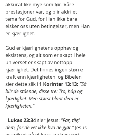
akkurat like mye som før. Våre 
prestasjoner var, og blir aldri et 
tema for Gud, for Han ikke bare 
elsker oss uten betingelser, men Han 
er kjærlighet.
Gud er kjærlighetens opphav og 
eksistens, og alt som er skapt i hele 
universet er skapt av nettopp 
kjærlighet. Det finnes ingen større 
kraft enn kjærligheten, og Bibelen 
sier dette slik i 
1 Korinter 13:13:
”Så 
blir de stående, disse tre: Tro, håp og 
kjærlighet. Men størst blant dem er 
kjærligheten.”
I 
Lukas 23:34
 sier Jesus: 
”Far, tilgi 
dem, for de vet ikke hva de gjør.”
 Jesus 
er spikret på et kors, og har vært 