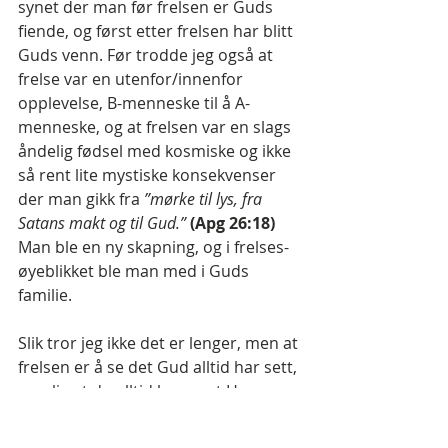
synet der man før frelsen er Guds 
fiende, og først etter frelsen har blitt 
Guds venn. Før trodde jeg også at 
frelse var en utenfor/innenfor 
opplevelse, B-menneske til å A-
menneske, og at frelsen var en slags 
åndelig fødsel med kosmiske og ikke 
så rent lite mystiske konsekvenser 
der man gikk fra 
”mørke til lys, fra 
Satans makt og til Gud.”
 (Apg 26:18)
Man ble en ny skapning, og i frelses-
øyeblikket ble man med i Guds 
familie.
Slik tror jeg ikke det er lenger, men at 
frelsen er å se det Gud alltid har sett, 
nemlig at du alltid har vært Hans 
barn. Du kommer til sannhets 
erkjennelse, som det står i 1