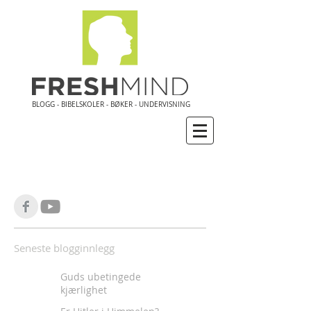
BLOGG - BIBELSKOLER - BØKER - UNDERVISNING
Seneste blogginnlegg
Guds ubetingede
kjærlighet