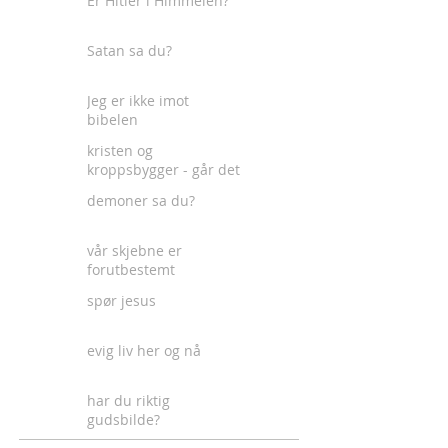
Er Hitler i Himmelen?
Satan sa du?
Jeg er ikke imot
bibelen
kristen og
kroppsbygger - går det
an?
demoner sa du?
vår skjebne er
forutbestemt
spør jesus
evig liv her og nå
har du riktig
gudsbilde?