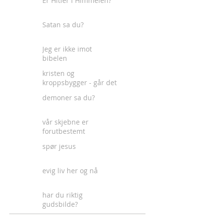
Er Hitler i Himmelen?
Satan sa du?
Jeg er ikke imot
bibelen
kristen og
kroppsbygger - går det
an?
demoner sa du?
vår skjebne er
forutbestemt
spør jesus
evig liv her og nå
har du riktig
gudsbilde?