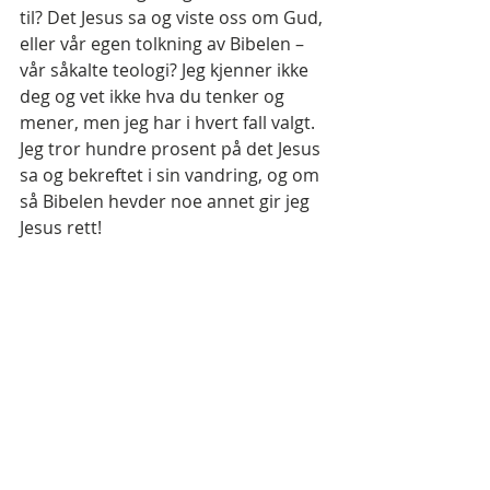
til? Det Jesus sa og viste oss om Gud, 
eller vår egen tolkning av Bibelen – 
vår såkalte teologi? Jeg kjenner ikke 
deg og vet ikke hva du tenker og 
mener, men jeg har i hvert fall valgt. 
Jeg tror hundre prosent på det Jesus 
sa og bekreftet i sin vandring, og om 
så Bibelen hevder noe annet gir jeg 
Jesus rett! 
Jesus er og forblir min fasit på 
Bibelen! 
Det ble som vi har sett en konflikt 
mellom det gudsbildet Jesus kom 
med, og det som de skriftlærde 
hadde laget seg gjennom deres 
grundige studier av Skriften. Den 