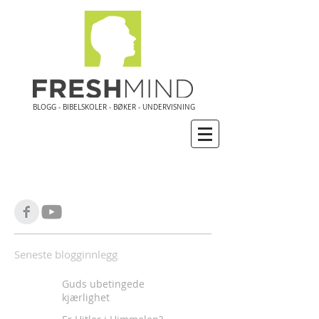
BLOGG - BIBELSKOLER - BØKER - UNDERVISNING
Seneste blogginnlegg
Guds ubetingede
kjærlighet