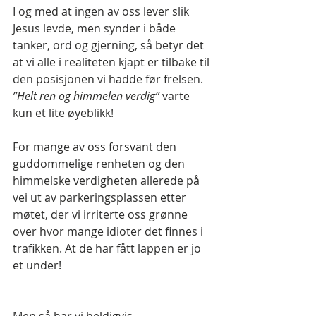
I og med at ingen av oss lever slik 
Jesus levde, men synder i både 
tanker, ord og gjerning, så betyr det 
at vi alle i realiteten kjapt er tilbake til 
den posisjonen vi hadde før frelsen. 
”Helt ren og himmelen verdig”
 varte 
kun et lite øyeblikk! 
For mange av oss forsvant den 
guddommelige renheten og den 
himmelske verdigheten allerede på 
vei ut av parkeringsplassen etter 
møtet, der vi irriterte oss grønne 
over hvor mange idioter det finnes i 
trafikken. At de har fått lappen er jo 
et under!
Men så har vi heldigvis 