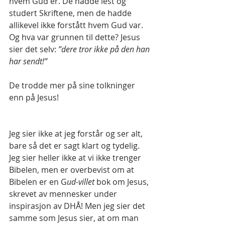
hvem Gud er. De hadde lest og 
studert Skriftene, men de hadde 
allikevel ikke forstått hvem Gud var. 
Og hva var grunnen til dette? Jesus 
sier det selv: 
”dere tror ikke på den han 
har sendt!” 
De trodde mer på sine tolkninger 
enn på Jesus!
Jeg sier ikke at jeg forstår og ser alt, 
bare så det er sagt klart og tydelig. 
Jeg sier heller ikke at vi ikke trenger 
Bibelen, men er overbevist om at 
Bibelen er en G
ud-villet
 bok om Jesus, 
skrevet av mennesker under 
inspirasjon av DHÅ! Men jeg sier det 
samme som Jesus sier, at om man 