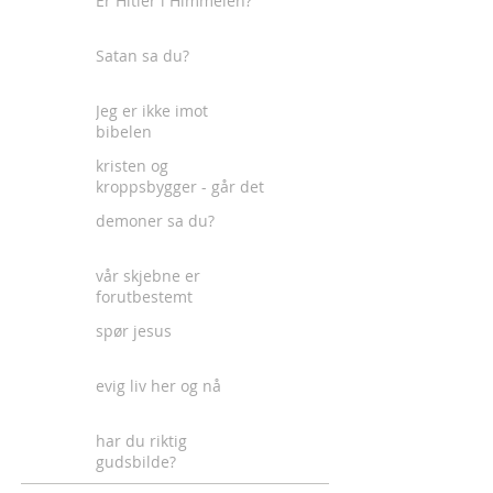
Er Hitler i Himmelen?
Satan sa du?
Jeg er ikke imot
bibelen
kristen og
kroppsbygger - går det
an?
demoner sa du?
vår skjebne er
forutbestemt
spør jesus
evig liv her og nå
har du riktig
gudsbilde?