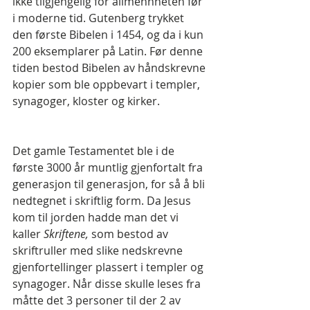
ikke tilgjengelig for allmennheten før 
i moderne tid. Gutenberg trykket 
den første Bibelen i 1454, og da i kun 
200 eksemplarer på Latin. Før denne 
tiden bestod Bibelen av håndskrevne 
kopier som ble oppbevart i templer, 
synagoger, kloster og kirker.
Det gamle Testamentet ble i de 
første 3000 år muntlig gjenfortalt fra 
generasjon til generasjon, for så å bli 
nedtegnet i skriftlig form. Da Jesus 
kom til jorden hadde man det vi 
kaller 
Skriftene, 
som bestod av 
skriftruller med slike nedskrevne 
gjenfortellinger plassert i templer og 
synagoger. Når disse skulle leses fra 
måtte det 3 personer til der 2 av 