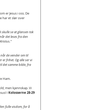
m er Jesus i oss. De 
e har et slør over 
k skulle se at glansen tok 
 når det leses fra den 
Kristus.”
når de vender om til 
er frihet. Og alle ser vi 
til det samme bilde, fra 
re Ham. 
yld, men kjennskap. Vi 
us! I 
Kolosserne 28-29
en fulle visdom, for å 