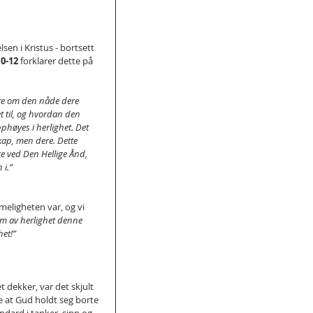
en i Kristus - bortsett 
10-12
 forklarer dette på 
rte om den nåde dere 
et til, og hvordan den 
pphøyes i herlighet. Det 
kap, men dere. Dette 
e ved Den Hellige Ånd, 
 i.”
eligheten var, og vi 
om av herlighet denne 
het!”
t dekker, var det skjult 
de at Gud holdt seg borte 