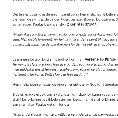
Det finnes også i dag dem som går glipp av hemmelighet i Bibelen, so
gjør som de skriftlærde på den tiden, og leser Bibelen bokstavelig. D
øynene som Paulus beskriver slik i 
2 Korinter 3:13-14:
”Vi gjør ikke som Moses, som la et slør over ansiktet for at ikke Israels fol
slutt. Men de ble forherdet. For helt til i dag er dette sløret blitt liggende
gamle pakts bøker, og det blir ikke klart for dem at pakten er opphevet i 
Løsningen for å bli kvitt sin blindhet kommer i 
versene 16-18:
”Men 
Herren, blir sløret tatt bort. Herren er Ånden, og hvor Herrens Ånd er, der 
med utildekket ansikt Herrens herlighet som i et speil og blir forvandlet 
herlighet til herlighet. Dette skjer ved Herrens Ånd.”
Hemmeligheten er Jesus, og bibelen er gitt oss av Gud for å åpenba
Bibelen er ikke ei bok som skal gi oss kunnskap for kunnskapens sk
skal ikke forkynne hva Bibelen sier om Jesus, men vi skal forkynne Jes
sammenfatter Paulus det slik for oss: 
”Ham er det vi forkynner, og vi rettleder og underviser alle mennesker i d