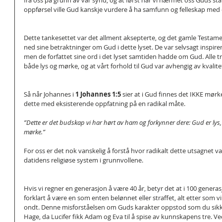
fra oss på grunn av vår synd, og at først når vi nærmet oss Guds sta
oppførsel ville Gud kanskje vurdere å ha samfunn og felleskap med 
Dette tankesettet var det allment aksepterte, og det gamle Testame
ned sine betraktninger om Gud i dette lyset. De var selvsagt inspirer
men de forfattet sine ord i det lyset samtiden hadde om Gud. Alle 
både lys og mørke, og at vårt forhold til Gud var avhengig av kvalit
Så når Johannes i 
1 Johannes 1:5 
sier at i Gud finnes det IKKE mørk
dette med eksisterende oppfatning på en radikal måte. 
”Dette er det budskap vi har hørt av ham og forkynner dere: Gud er lys, 
mørke.”
For oss er det nok vanskelig å forstå hvor radikalt dette utsagnet va
datidens religiøse system i grunnvollene.
Hvis vi regner en generasjon å være 40 år, betyr det at i 100 generas
forklart å være en som enten belønnet eller straffet, alt etter som vi
ondt. Denne misforståelsen om Guds karakter oppstod som du sikker
Hage, da Lucifer fikk Adam og Eva til å spise av kunnskapens tre. Ved