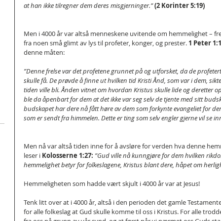
at han ikke tilregner dem deres misgjerninger.”
(2 Korinter 5:19)
Men i 4000 år var altså menneskene uvitende om hemmelighet – frels
fra noen små glimt av lys til profeter, konger, og prester. 
1 Peter 1:
denne måten: 
”Denne frelse var det profetene grunnet på og utforsket, da de profete
skulle få. De prøvde å finne ut hvilken tid Kristi Ånd, som var i dem, sikt
tiden ville bli. Ånden vitnet om hvordan Kristus skulle lide og deretter o
ble da åpenbart for dem at det ikke var seg selv de tjente med sitt buds
budskapet har dere nå fått høre av dem som forkynte evangeliet for der
som er sendt fra himmelen. Dette er ting som selv engler gjerne vil se inn
Men nå var altså tiden inne for å avsløre for verden hva denne hemm
leser i 
Kolosserne 1:27:
”Gud ville nå kunngjøre for dem hvilken rikd
hemmelighet betyr for folkeslagene, Kristus blant dere, håpet om herlig
Hemmeligheten som hadde vært skjult i 4000 år var at Jesus! 
Tenk litt over at i 4000 år, altså i den perioden det gamle Testamente
for alle folkeslag at Gud skulle komme til oss i Kristus. For alle trod