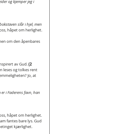
ider og kjemper jeg i 
okstaven slår i hjel, men 
oss, håpet om herlighet.
, men om den åpenbares 
nspirert av Gud. 
(2 
n leses og tolkes rent 
emmeligheten? Jo, at 
er i Faderens favn, han 
oss, håpet om herlighet. 
am fantes bare lys. Gud 
tinget kjærlighet.