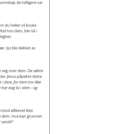
nnskap de tidligere var 
m du heller vil bruke 
ltid hos dem, ble nå i 
lighet.
r, lys ble dekket av 
 seg over dem. De søkte 
kke. Jesus påpekte dette 
i dere, for dere tror ikke 
har evig liv i dem – og 
tod allikevel ikke 
 i dem. Hva kan grunnen 
 sendt!”