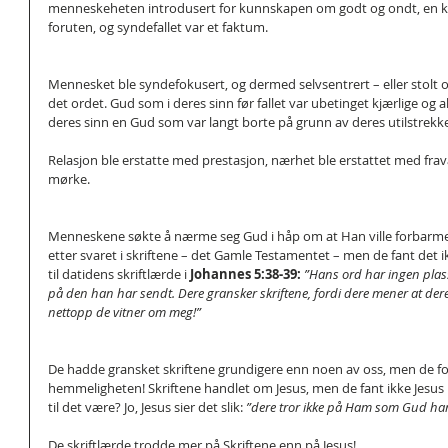
menneskeheten introdusert for kunnskapen om godt og ondt, en ku
foruten, og syndefallet var et faktum.
Mennesket ble syndefokusert, og dermed selvsentrert – eller stolt o
det ordet. Gud som i deres sinn før fallet var ubetinget kjærlige og al
deres sinn en Gud som var langt borte på grunn av deres utilstrekke
Relasjon ble erstatte med prestasjon, nærhet ble erstattet med fravæ
mørke.
Menneskene søkte å nærme seg Gud i håp om at Han ville forbarme
etter svaret i skriftene – det Gamle Testamentet – men de fant det i
til datidens skriftlærde i 
Johannes 5:38-39:
”Hans ord har ingen plass 
på den han har sendt. Dere gransker skriftene, fordi dere mener at dere 
nettopp de vitner om meg!”
De hadde gransket skriftene grundigere enn noen av oss, men de fors
hemmeligheten! Skriftene handlet om Jesus, men de fant ikke Jesus
til det være? Jo, Jesus sier det slik: 
”dere tror ikke på Ham som Gud har
De skriftlærde trodde mer på Skriftene enn på Jesus!