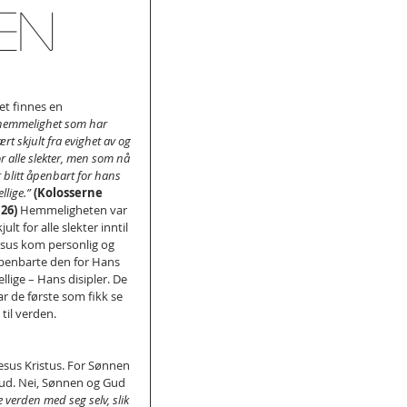
en
et finnes en
hemmelighet som har 
ært skjult fra evighet av og 
or alle slekter, men som nå 
r blitt åpenbart for hans 
llige.” 
(Kolosserne 
:26)
 Hemmeligheten var 
jult for alle slekter inntil 
esus kom personlig og 
penbarte den for Hans 
ellige – Hans disipler. De 
ar de første som fikk se 
til verden.
Jesus Kristus. For Sønnen 
 Gud. Nei, Sønnen og Gud 
 verden med seg selv, slik 