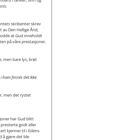
ndard i tanker, sinn og 
oss.
ntets skribenter skrev 
t av Den Hellige Ånd, 
trodde at Gud inneholdt 
eten på våre prestasjoner.
e, men bare lys, brøt 
i ham finnes det ikke 
r, men det rystet 
joner har Gud blitt 
 presterte godt eller 
t kjenner til i Edens 
 å gjøre det ble 