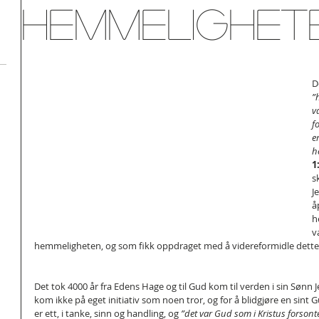
Hemmelighet
D
”
v
f
e
he
1
sk
J
å
h
v
hemmeligheten, og som fikk oppdraget med å videreformidle dette 
Det tok 4000 år fra Edens Hage og til Gud kom til verden i sin Sønn 
kom ikke på eget initiativ som noen tror, og for å blidgjøre en sint
er ett, i tanke, sinn og handling, og 
”det var Gud som i Kristus forsonte