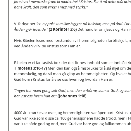
føre hvert menneske fram til modenhet i Kristus. For å nå dette mål arbe
hans kraft, den som virker i meg med styrke.”
Vi forkynner 
"en ny pakt som ikke bygger på bokstav, men på Ånd. For b
Ånden gjør levende.” 
(2 Korinter 3:6) 
Det handler om Jesus og Han i 
Hvis Bibelen leses med forstanden vil hemmeligheten forbli skjult
ved Ånden vil vi se Kristus som Han er.
Bibelen er ei fantastisk bok der det finnes innhold som er innblåst/i
Timoteus 3:16-17)
 Men den kan også misbrukes til å slå ihjel om de
menneskelig, og da vil man gå glipp av hemmeligheten. Og hva er h
Gud kom i Kristus for å vise oss hvem og hvordan Han er.
”Ingen har noen gang sett Gud, men den enbårne, som er Gud, og som 
har vist oss hvem han er.”
 (Johannes 1:18)
4000 år i mørke var over, og hemmeligheten var åpenbart, Kristus i 
Gud var ikke som disse ca. 100 generasjonene hadde trodd, men i H
var ikke både god og ond, men Gud var bare god og fullkommen ube