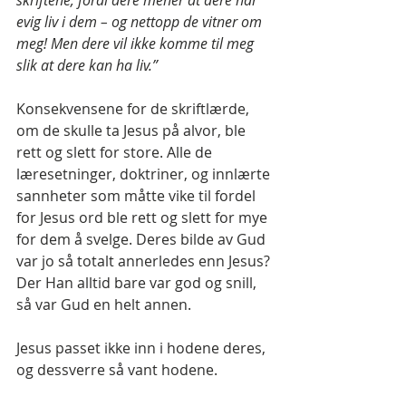
skriftene, fordi dere mener at dere har 
evig liv i dem – og nettopp de vitner om 
meg! Men dere vil ikke komme til meg 
slik at dere kan ha liv.”
Konsekvensene for de skriftlærde, 
om de skulle ta Jesus på alvor, ble 
rett og slett for store. Alle de 
læresetninger, doktriner, og innlærte 
sannheter som måtte vike til fordel 
for Jesus ord ble rett og slett for mye 
for dem å svelge. Deres bilde av Gud 
var jo så totalt annerledes enn Jesus? 
Der Han alltid bare var god og snill, 
så var Gud en helt annen.
Jesus passet ikke inn i hodene deres, 
og dessverre så vant hodene.