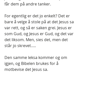
får dem på andre tanker.
For egentlig er det jo enkelt? Det er 
bare å velge å stole på at det Jesus sa 
var rett, og så er saken grei. Jesus er 
som Gud, og Jesus er Gud, og det var 
det liksom. Men, sies det, men det 
står jo skrevet.....
Den samme leksa kommer og om 
igjen, og Bibelen brukes for å 
motbevise det Jesus sa. 
Her er hvordan jeg gjør det, og så 
kan du se om det passer for deg. Jeg 
har bestemt meg for å tro blindt på 
at Jesus er Gud – punktum og to 
streker under svaret. Det er mitt 