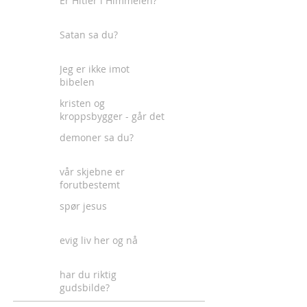
Er Hitler i Himmelen?
Satan sa du?
Jeg er ikke imot
bibelen
kristen og
kroppsbygger - går det
an?
demoner sa du?
vår skjebne er
forutbestemt
spør jesus
evig liv her og nå
har du riktig
gudsbilde?