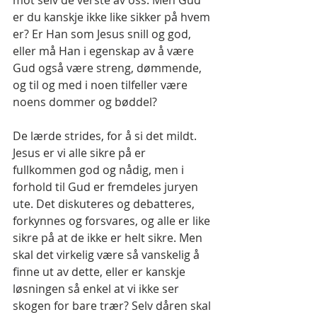
mot selv de verste av oss. Men Gud 
er du kanskje ikke like sikker på hvem 
er? Er Han som Jesus snill og god, 
eller må Han i egenskap av å være 
Gud også være streng, dømmende, 
og til og med i noen tilfeller være 
noens dommer og bøddel?
De lærde strides, for å si det mildt. 
Jesus er vi alle sikre på er 
fullkommen god og nådig, men i 
forhold til Gud er fremdeles juryen 
ute. Det diskuteres og debatteres, 
forkynnes og forsvares, og alle er like 
sikre på at de ikke er helt sikre. Men 
skal det virkelig være så vanskelig å 
finne ut av dette, eller er kanskje 
løsningen så enkel at vi ikke ser 
skogen for bare trær? Selv dåren skal 