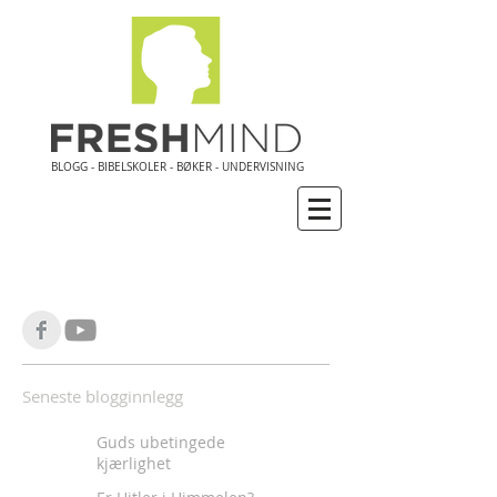
BLOGG - BIBELSKOLER - BØKER - UNDERVISNING
Seneste blogginnlegg
Guds ubetingede
kjærlighet