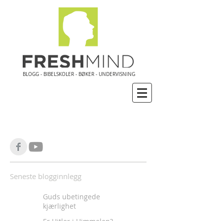
BLOGG - BIBELSKOLER - BØKER - UNDERVISNING
Seneste blogginnlegg
Guds ubetingede
kjærlighet