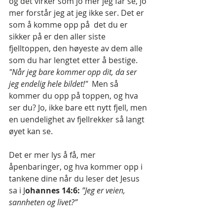
og det virker som jo mer jeg får se, jo 
mer forstår jeg at jeg ikke ser. Det er 
som å komme opp på  det du er 
sikker på er den aller siste 
fjelltoppen, den høyeste av dem alle 
som du har lengtet etter å bestige. 
"Når jeg bare kommer opp dit, da ser 
jeg endelig hele bildet!" 
 Men så 
kommer du opp på toppen, og hva 
ser du? Jo, ikke bare ett nytt fjell, men 
en uendelighet av fjellrekker så langt 
øyet kan se.
Det er mer lys å få, mer 
åpenbaringer, og hva kommer opp i 
tankene dine når du leser det Jesus 
sa i J
ohannes 14:6: 
”Jeg er veien, 
sannheten og livet?” 