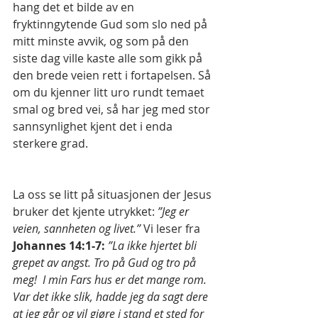
hang det et bilde av en 
fryktinngytende Gud som slo ned på 
mitt minste avvik, og som på den 
siste dag ville kaste alle som gikk på 
den brede veien rett i fortapelsen. Så 
om du kjenner litt uro rundt temaet 
smal og bred vei, så har jeg med stor 
sannsynlighet kjent det i enda 
sterkere grad.
La oss se litt på situasjonen der Jesus 
bruker det kjente utrykket: 
”Jeg er 
veien, sannheten og livet.”
 Vi leser fra 
Johannes 14:1-7: 
”La ikke hjertet bli 
grepet av angst. Tro på Gud og tro på 
meg!  I min Fars hus er det mange rom. 
Var det ikke slik, hadde jeg da sagt dere 
at jeg går og vil gjøre i stand et sted for 