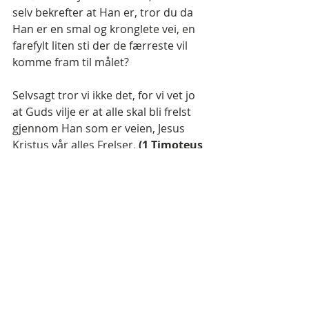
selv bekrefter at Han er, tror du da 
Han er en smal og kronglete vei, en 
farefylt liten sti der de færreste vil 
komme fram til målet?
Selvsagt tror vi ikke det, for vi vet jo 
at Guds vilje er at alle skal bli frelst 
gjennom Han som er veien, Jesus 
Kristus vår alles Frelser. 
(1 Timoteus 
2:4)
Jesus gikk på den smale Lovens vei, 
og på korset åpnet Han
 ”en ny og 
levende vei for oss gjennom forhenget, 
som er hans kropp.”
(Hebreerne 
10:19)
 Du som er frelst går på den 
brede veien som er Jesus! Du er i 