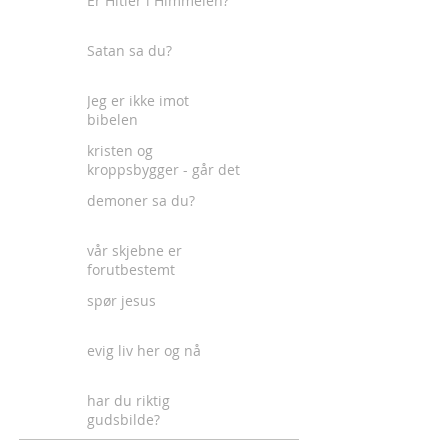
Er Hitler i Himmelen?
Satan sa du?
Jeg er ikke imot
bibelen
kristen og
kroppsbygger - går det
an?
demoner sa du?
vår skjebne er
forutbestemt
spør jesus
evig liv her og nå
har du riktig
gudsbilde?