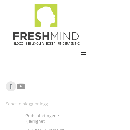
BLOGG - BIBELSKOLER - BØKER - UNDERVISNING
Seneste blogginnlegg
Guds ubetingede
kjærlighet