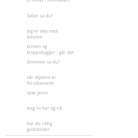
Er Hitler i Himmelen?
Satan sa du?
Jeg er ikke imot
bibelen
kristen og
kroppsbygger - går det
an?
demoner sa du?
vår skjebne er
forutbestemt
spør jesus
evig liv her og nå
har du riktig
gudsbilde?