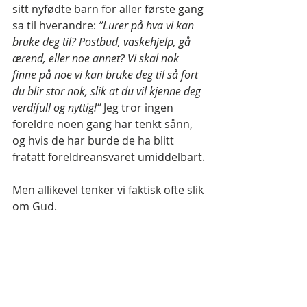
sitt nyfødte barn for aller første gang 
sa til hverandre: 
”Lurer på hva vi kan 
bruke deg til? Postbud, vaskehjelp, gå 
ærend, eller noe annet? Vi skal nok 
finne på noe vi kan bruke deg til så fort 
du blir stor nok, slik at du vil kjenne deg 
verdifull og nyttig!”
 Jeg tror ingen 
foreldre noen gang har tenkt sånn, 
og hvis de har burde de ha blitt 
fratatt foreldreansvaret umiddelbart.
Men allikevel tenker vi faktisk ofte slik 
om Gud.
Vi ber mange ganger så inderlig vi 
kan til Gud om å bli funnet verdige til 
å brukes. Først må vi bare klare 
oppgaven med å herske over 