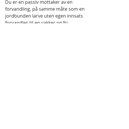
Du er en passiv mottaker av en 
forvandling, på samme måte som en 
jordbunden larve uten egen innsats 
forvandles til en vakker og fri 
sommerfugl.
”La dere forvandle ved at sinnet fornyes, 
så dere kan dømme om hva som er 
Guds vilje: det gode, det som er til hans 
behag, det fullkomne.”
(Romerne 12:2) 
Guds levende Ord vil rive ned 
fiendens festningsverk i ditt sinn, og 
det bildet Gud har av deg vil litt etter 
litt komme fram.
I 
1 Mosebok 11
 leser vi historien om 
Babels tårn. På den tiden hadde alle 