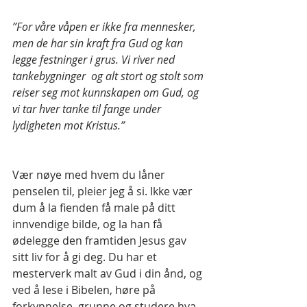
”For våre våpen er ikke fra mennesker, 
men de har sin kraft fra Gud og kan 
legge festninger i grus. Vi river ned 
tankebygninger  og alt stort og stolt som 
reiser seg mot kunnskapen om Gud, og 
vi tar hver tanke til fange under 
lydigheten mot Kristus.”
Vær nøye med hvem du låner 
penselen til, pleier jeg å si. Ikke vær 
dum å la fienden få male på ditt 
innvendige bilde, og la han få 
ødelegge den framtiden Jesus gav 
sitt liv for å gi deg. Du har et 
mesterverk malt av Gud i din ånd, og 
ved å lese i Bibelen, høre på 
forkynnelse, grunne og studere hva 