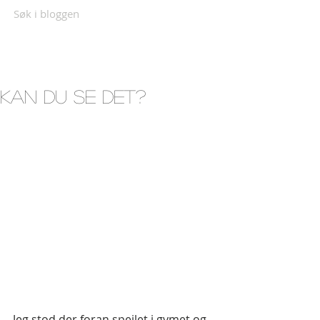
Søk i bloggen
Kan du se det?
Jeg stod der foran speilet i gymet og 