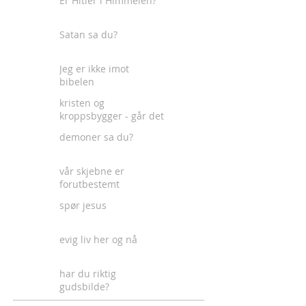
Er Hitler i Himmelen?
Satan sa du?
Jeg er ikke imot
bibelen
kristen og
kroppsbygger - går det
an?
demoner sa du?
vår skjebne er
forutbestemt
spør jesus
evig liv her og nå
har du riktig
gudsbilde?