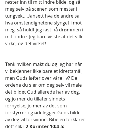
røster inn til mitt indre bilde, og så 
meg selv på scenen som mester i 
tungvekt. Uansett hva de andre sa, 
hva omstendighetene slynget i mot 
meg, så holdt jeg fast på drømmen i 
mitt indre. Jeg bare visste at det ville 
virke, og det virket!
Tenk hvilken makt du og jeg har når 
vi bekjenner ikke bare et idrettsmål, 
men Guds løfter over våre liv? De 
ordene du sier om deg selv vil male 
det bildet Gud allerede har av deg, 
og jo mer du tillater sinnets 
fornyelse, jo mer av det som 
forstyrrer og ødelegger Guds bilde 
av deg vil forsvinne. Bibelen forklarer 
dett slik i 
2 Korinter 10:4-5: