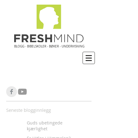
BLOGG - BIBELSKOLER - BØKER - UNDERVISNING
Seneste blogginnlegg
Guds ubetingede
kjærlighet