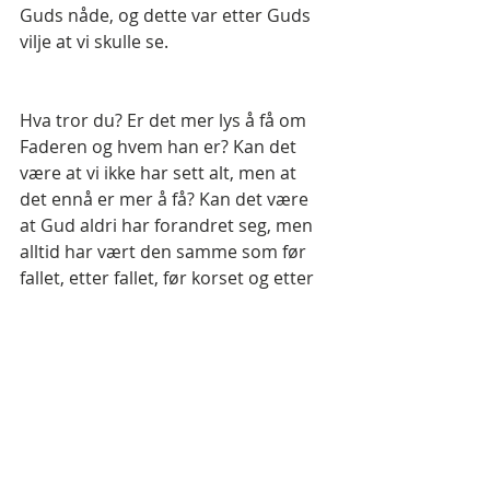
Guds nåde, og dette var etter Guds 
vilje at vi skulle se.
Hva tror du? Er det mer lys å få om 
Faderen og hvem han er? Kan det 
være at vi ikke har sett alt, men at 
det ennå er mer å få? Kan det være 
at Gud aldri har forandret seg, men 
alltid har vært den samme som før 
fallet, etter fallet, før korset og etter 
korset? Kan det være at det er kun 
menneskene som har hatt 
varierende oppfatninger om hvem 
Gud er, men at Han alltid har vært 
den samme?
Arild Edvardsen sa det slik: 
”Da jeg 