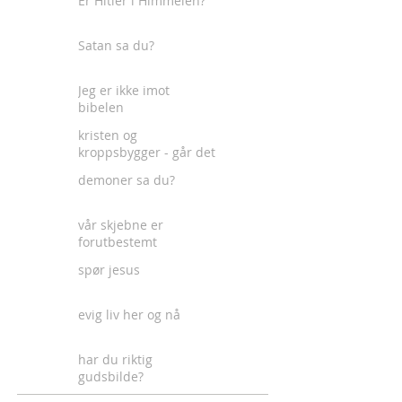
Er Hitler i Himmelen?
Satan sa du?
Jeg er ikke imot
bibelen
kristen og
kroppsbygger - går det
an?
demoner sa du?
vår skjebne er
forutbestemt
spør jesus
evig liv her og nå
har du riktig
gudsbilde?