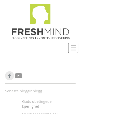
BLOGG - BIBELSKOLER - BØKER - UNDERVISNING
Seneste blogginnlegg
Guds ubetingede
kjærlighet