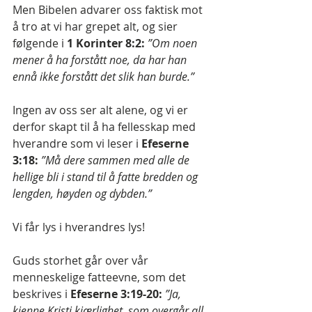
Men Bibelen advarer oss faktisk mot 
å tro at vi har grepet alt, og sier 
følgende i 
1 Korinter 8:2:
”Om noen 
mener å ha forstått noe, da har han 
ennå ikke forstått det slik han burde.” 
Ingen av oss ser alt alene, og vi er 
derfor skapt til å ha fellesskap med 
hverandre som vi leser i 
Efeserne 
3:18: 
”Må dere sammen med alle de 
hellige bli i stand til å fatte bredden og 
lengden, høyden og dybden.”
Vi får lys i hverandres lys!
Guds storhet går over vår 
menneskelige fatteevne, som det 
beskrives i 
Efeserne 3:19-20:
”Ja, 
kjenne Kristi kjærlighet, som overgår all 