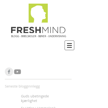
BLOGG - BIBELSKOLER - BØKER - UNDERVISNING
Seneste blogginnlegg
Guds ubetingede
kjærlighet