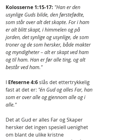
Kolosserne 1:15-17: 
"Han er den 
usynlige Guds bilde, den førstefødte, 
som står over alt det skapte. For i ham 
er alt blitt skapt, i himmelen og på 
jorden, det synlige og usynlige, de som 
troner og de som hersker, både makter 
og myndigheter – alt er skapt ved ham 
og til ham. Han er før alle ting, og alt 
består ved ham."
I 
Efeserne 4:6 
slås det ettertrykkelig 
fast at det er: 
"én Gud og alles Far, han 
som er over alle og gjennom alle og i 
alle."
Det at Gud er alles Far og Skaper 
hersker det ingen spesiell uenighet 
om blant de ulike kristne 