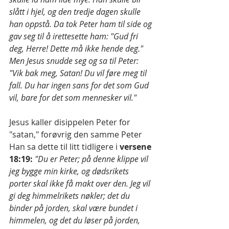
slått i hjel, og den tredje dagen skulle 
han oppstå. Da tok Peter ham til side og 
gav seg til å irettesette ham: "Gud fri 
deg, Herre! Dette må ikke hende deg." 
Men Jesus snudde seg og sa til Peter: 
"Vik bak meg, Satan! Du vil føre meg til 
fall. Du har ingen sans for det som Gud 
vil, bare for det som mennesker vil."
Jesus kaller disippelen Peter for  
"satan," forøvrig den samme Peter 
Han sa dette til litt tidligere i 
versene 
18:19:
"Du er Peter; på denne klippe vil 
jeg bygge min kirke, og dødsrikets 
porter skal ikke få makt over den. Jeg vil 
gi deg himmelrikets nøkler; det du 
binder på jorden, skal være bundet i 
himmelen, og det du løser på jorden, 