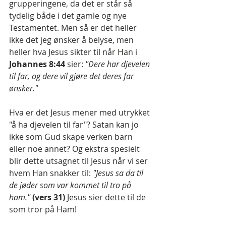
grupperingene, da det er står så 
tydelig både i det gamle og nye 
Testamentet. Men så er det heller 
ikke det jeg ønsker å belyse, men 
heller hva Jesus sikter til når Han i 
Johannes 8:44
 sier: 
"Dere har djevelen 
til far, og dere vil gjøre det deres far 
ønsker."
Hva er det Jesus mener med utrykket 
"å ha djevelen til far"? Satan kan jo 
ikke som Gud skape verken barn 
eller noe annet? Og ekstra spesielt 
blir dette utsagnet til Jesus når vi ser 
hvem Han snakker til: 
"Jesus sa da til 
de jøder som var kommet til tro på 
ham."
(vers 31) 
Jesus sier dette til de 
som tror på Ham!