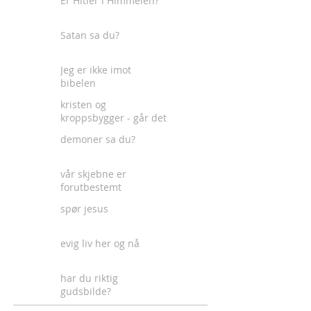
Er Hitler i Himmelen?
Satan sa du?
Jeg er ikke imot
bibelen
kristen og
kroppsbygger - går det
an?
demoner sa du?
vår skjebne er
forutbestemt
spør jesus
evig liv her og nå
har du riktig
gudsbilde?