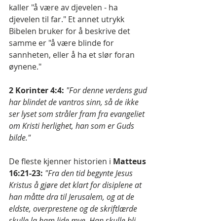
kaller "å være av djevelen - ha 
djevelen til far." Et annet utrykk 
Bibelen bruker for å beskrive det 
samme er "å være blinde for 
sannheten, eller å ha et slør foran 
øynene."
2 Korinter 4:4:
"For denne verdens gud 
har blindet de vantros sinn, så de ikke 
ser lyset som stråler fram fra evangeliet 
om Kristi herlighet, han som er Guds 
bilde."
De fleste kjenner historien i 
Matteus 
16:21-23:
"Fra den tid begynte Jesus 
Kristus å gjøre det klart for disiplene at 
han måtte dra til Jerusalem, og at de 
eldste, overprestene og de skriftlærde 
skulle la ham lide mye. Han skulle bli 