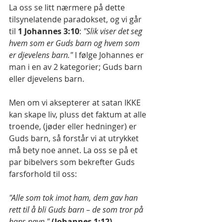
La oss se litt nærmere på dette 
tilsynelatende paradokset, og vi går 
til 
1 Johannes 3:10
: 
"Slik viser det seg 
hvem som er Guds barn og hvem som 
er djevelens barn." 
I følge Johannes er 
man i en av 2 kategorier; Guds barn 
eller djevelens barn. 
Men om vi aksepterer at satan IKKE 
kan skape liv, pluss det faktum at alle 
troende, (jøder eller hedninger) er 
Guds barn, så forstår vi at utrykket 
må bety noe annet. La oss se på et 
par bibelvers som bekrefter Guds 
farsforhold til oss:
"Alle som tok imot ham, dem gav han 
rett til å bli Guds barn – de som tror på 
hans navn."
(Johannes 1:12)