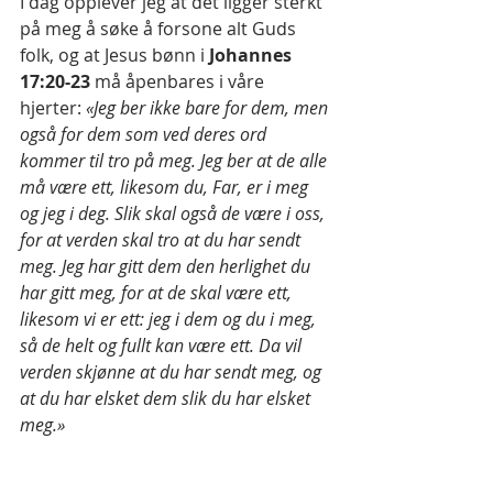
I dag opplever jeg at det ligger sterkt 
på meg å søke å forsone alt Guds 
folk, og at Jesus bønn i 
Johannes 
17:20-23 
må åpenbares i våre 
hjerter: 
«Jeg ber ikke bare for dem, men 
også for dem som ved deres ord 
kommer til tro på meg. Jeg ber at de alle 
må være ett, likesom du, Far, er i meg 
og jeg i deg. Slik skal også de være i oss, 
for at verden skal tro at du har sendt 
meg. Jeg har gitt dem den herlighet du 
har gitt meg, for at de skal være ett, 
likesom vi er ett: jeg i dem og du i meg, 
så de helt og fullt kan være ett. Da vil 
verden skjønne at du har sendt meg, og 
at du har elsket dem slik du har elsket 
meg.»