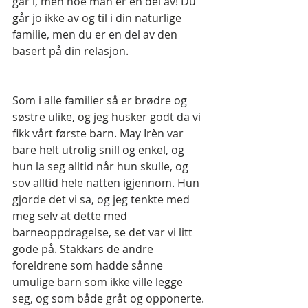
går i, men noe man er en del av! Du 
går jo ikke av og til i din naturlige 
familie, men du er en del av den 
basert på din relasjon.
Som i alle familier så er brødre og 
søstre ulike, og jeg husker godt da vi 
fikk vårt første barn. May Irèn var 
bare helt utrolig snill og enkel, og 
hun la seg alltid når hun skulle, og 
sov alltid hele natten igjennom. Hun 
gjorde det vi sa, og jeg tenkte med 
meg selv at dette med 
barneoppdragelse, se det var vi litt 
gode på. Stakkars de andre 
foreldrene som hadde sånne 
umulige barn som ikke ville legge 
seg, og som både gråt og opponerte.