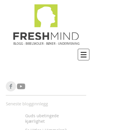
BLOGG - BIBELSKOLER - BØKER - UNDERVISNING
Seneste blogginnlegg
Guds ubetingede
kjærlighet