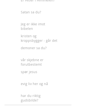
Er Hitler i Himmelen?
Satan sa du?
Jeg er ikke imot
bibelen
kristen og
kroppsbygger - går det
an?
demoner sa du?
vår skjebne er
forutbestemt
spør jesus
evig liv her og nå
har du riktig
gudsbilde?