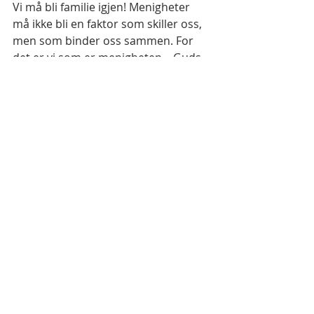
Vi må bli familie igjen! Menigheter 
må ikke bli en faktor som skiller oss, 
men som binder oss sammen. For 
det er vi som er menigheten – Guds 
familie – og du har masse brødre og 
søstre med de utroligste farger 
rundt om i hele verden. Gud 
kommer for å hente dem alle, og ikke 
bare de som tror akkurat som deg! 
Det kan jo faktisk hende at du til og 
med har noe å lære, og at du ennå 
ikke har sett alt?
Men det viktigste av alt er at om vi 
skal vinne verden for Jesus, så må vi 
aller først klare å leve sammen i fred 
og kjærlighet. I 
Efeserne 4:1-6 
gir 
Paulus oss denne oppfordringen: 
«Så 