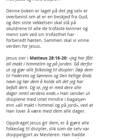
Denne boken er laget på det jeg selv er
overbevist om at er en beskjed fra Gud,
og den siste vekkelsen skal stå på
skuldrene til alle de trofaste kvinner og
menn som ved sin trofasthet har
forberedt høsten. Sammen skal vi vinne
verden for Jesus.
Jesus sier i
Matteus 28:18-20:
«Jeg har fått
all makt i himmelen og på jorden. Gå derfor
ut og gjør alle folkeslag til disipler: Døp dem
til Faderens og Sønnens og Den hellige ånds
navn og lær dem å holde alt det jeg har
befalt dere. Og se, jeg er med dere alle
dager inntil verdens ende.»
Han sender ut
disiplene med intet mindre i bagasjen
enn «all makt i himmel og på jord», ved at
Han lover å være med dem alle dager.
Oppdraget Jesus gir dem, er å gjøre alle
folkeslag til disipler, slik som de selv var
disippelgjort av Mesteren. Han hadde