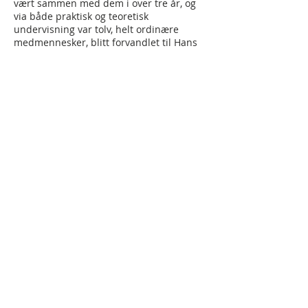
vært sammen med dem i over tre år, og
via både praktisk og teoretisk
undervisning var tolv, helt ordinære
medmennesker, blitt forvandlet til Hans
disipler.
Denne boken inneholder 30 leksjoner
som tar for seg essensen i det å være en
disippel. Etter endt studie, og dette
kombinert med praktisk undervisning, vil
den disippel-gjorte selv være i stand til å
undervise andre, eller som Jesus sier
det:
«Til å lære dem å holde alt Jeg har
befalt dere.»
I dag går kallet ut til alle kristne i hele
verden, og den siste innhøstningen skal
hentes inn via deg og meg - via Jesu
disipler.
© 2017 by
Ministry Webdesign