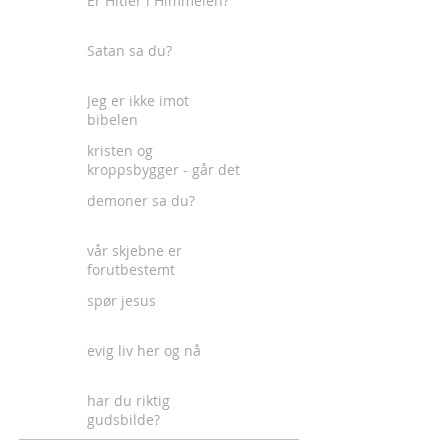
Er Hitler i Himmelen?
Satan sa du?
Jeg er ikke imot
bibelen
kristen og
kroppsbygger - går det
an?
demoner sa du?
vår skjebne er
forutbestemt
spør jesus
evig liv her og nå
har du riktig
gudsbilde?