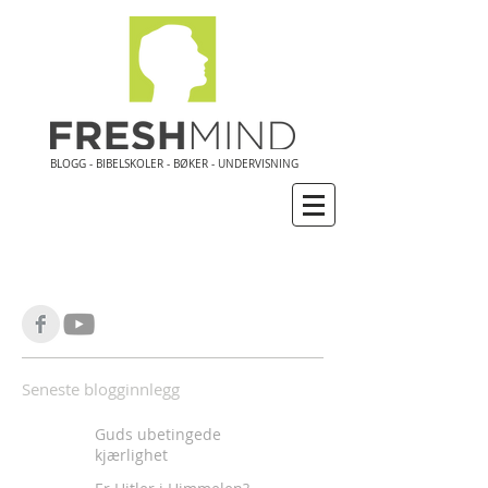
BLOGG - BIBELSKOLER - BØKER - UNDERVISNING
Seneste blogginnlegg
Guds ubetingede
kjærlighet