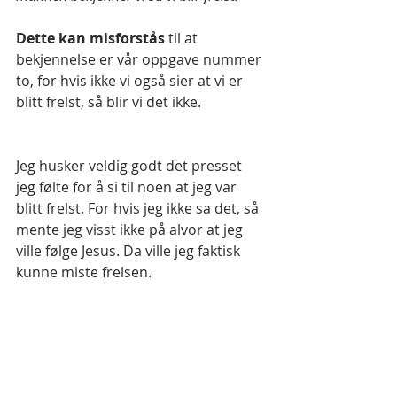
Dette kan misforstås 
til at 
bekjennelse er vår oppgave nummer 
to, for hvis ikke vi også sier at vi er 
blitt frelst, så blir vi det ikke.
Jeg husker veldig godt det presset 
jeg følte for å si til noen at jeg var 
blitt frelst. For hvis jeg ikke sa det, så 
mente jeg visst ikke på alvor at jeg 
ville følge Jesus. Da ville jeg faktisk 
kunne miste frelsen.
"Hvis du er flau for Jesus, er han flau for 
deg, "
 ble jeg fortalt.
Derfor sa jeg 
at jeg var blitt en 