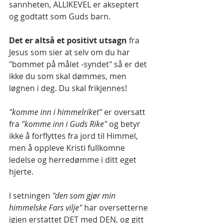
sannheten, ALLIKEVEL er akseptert 
og godtatt som Guds barn.
Det er altså et positivt utsagn 
fra 
Jesus som sier at selv om du har 
"bommet på målet -syndet" så er det 
ikke du som skal dømmes, men 
løgnen i deg. Du skal frikjennes!
"komme inn i himmelriket" 
er oversatt 
fra 
"komme inn i Guds Rike"
 og betyr 
ikke å forflyttes fra jord til Himmel, 
men å oppleve Kristi fullkomne 
ledelse og herredømme i ditt eget 
hjerte. 
I setningen 
"den som gjør min 
himmelske Fars vilje"
 har oversetterne 
igjen erstattet DET med DEN, og gitt 