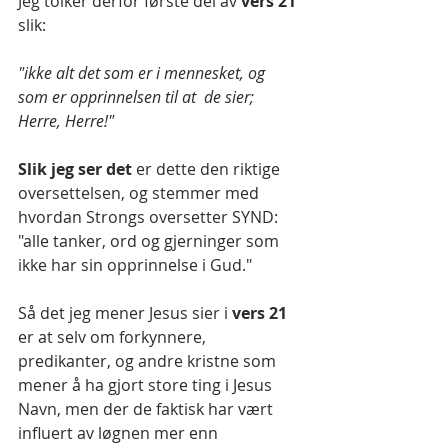
Jeg tolker derfor første del av 
vers 21 
slik: 
"ikke alt det som er i mennesket, og 
som er opprinnelsen til at  de sier; 
Herre, Herre!"
Slik jeg ser det 
er dette den riktige 
oversettelsen, og stemmer med 
hvordan Strongs oversetter SYND: 
"alle tanker, ord og gjerninger som 
ikke har sin opprinnelse i Gud."
Så det jeg mener Jesus sier i 
vers 21 
er at selv om forkynnere, 
predikanter, og andre kristne som 
mener å ha gjort store ting i Jesus 
Navn, men der de faktisk har vært 
influert av løgnen mer enn 