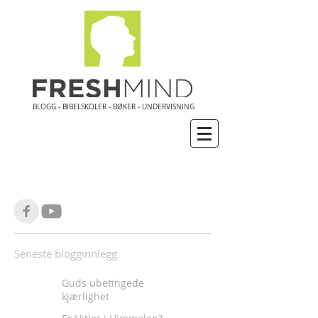
BLOGG - BIBELSKOLER - BØKER - UNDERVISNING
Seneste blogginnlegg
Guds ubetingede
kjærlighet