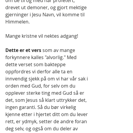
om de til og med har profetert, 
drevet ut demoner, og gjort mektige 
gjerninger i Jesu Navn, vil komme til 
Himmelen.
Mange kristne vil nektes adgang!
Dette er et vers 
som av mange 
forkynnere kalles "alvorlig." Med 
dette verset som bakteppe 
oppfordres vi derfor alle ta en 
innvendig sjekk på om vi har vår sak i 
orden med Gud, for selv om du 
opplever sterke ting med Gud så er 
det, som Jesus så klart uttrykker det, 
ingen garanti. Så du bør virkelig 
kjenne etter i hjertet ditt om du lever 
rett, er ydmyk, setter de andre foran 
deg selv, og også om du deler av 