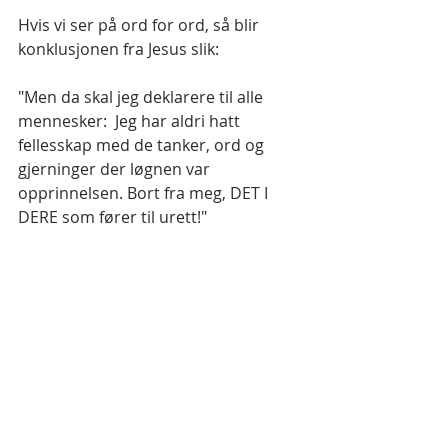
Hvis vi ser på ord for ord, så blir 
konklusjonen fra Jesus slik:
"Men da skal jeg deklarere til alle 
mennesker:  Jeg har aldri hatt  
fellesskap med de tanker, ord og 
gjerninger der løgnen var 
opprinnelsen. Bort fra meg, DET I 
DERE som fører til urett!"
NB! Jeg opplever at Jesus her snakker 
om religionen; enig?
Min tolkning av 
Matt. 7:21-23 
er 
totalt motsatt av det som står i 
Bibelen. For der Bibelens oversettere 
peker på mennesket, peker Jesus på 
løgnen i mennesket. Oversetterne 