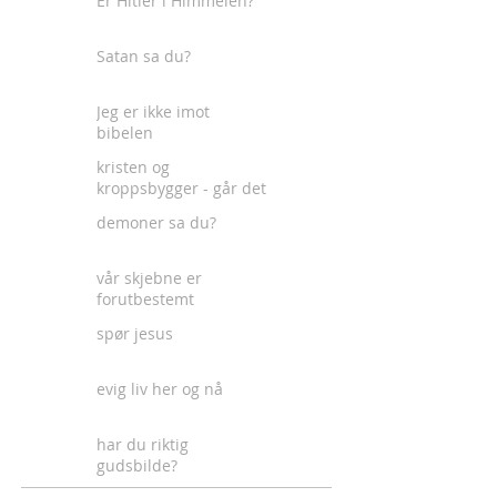
Er Hitler i Himmelen?
Satan sa du?
Jeg er ikke imot
bibelen
kristen og
kroppsbygger - går det
an?
demoner sa du?
vår skjebne er
forutbestemt
spør jesus
evig liv her og nå
har du riktig
gudsbilde?