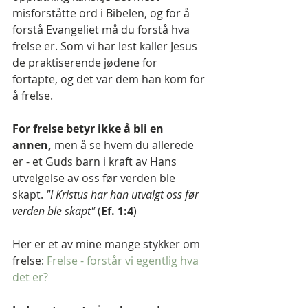
misforståtte ord i Bibelen, og for å 
forstå Evangeliet må du forstå hva 
frelse er. Som vi har lest kaller Jesus 
de praktiserende jødene for 
fortapte, og det var dem han kom for 
å frelse.
For frelse betyr ikke å bli en 
annen, 
men å se hvem du allerede 
er - et Guds barn i kraft av Hans 
utvelgelse av oss før verden ble 
skapt. 
"I Kristus har han utvalgt oss før 
verden ble skapt" 
(
Ef. 1:4
)
Her er et av mine mange stykker om 
frelse: 
Frelse - forstår vi egentlig hva 
det er?