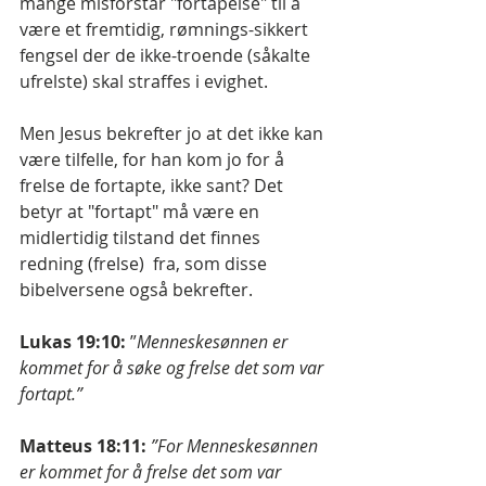
mange misforstår "fortapelse" til å 
være et fremtidig, rømnings-sikkert 
fengsel der de ikke-troende (såkalte 
ufrelste) skal straffes i evighet.
Men Jesus bekrefter jo at det ikke kan 
være tilfelle, for han kom jo for å 
frelse de fortapte, ikke sant? Det 
betyr at "fortapt" må være en 
midlertidig tilstand det finnes 
redning (frelse)  fra, som disse 
bibelversene også bekrefter.
Lukas 19:10:
 ”
Menneskesønnen er 
kommet for å søke og frelse det som var 
fortapt.”
Matteus 18:11:
”For Menneskesønnen 
er kommet for å frelse det som var 