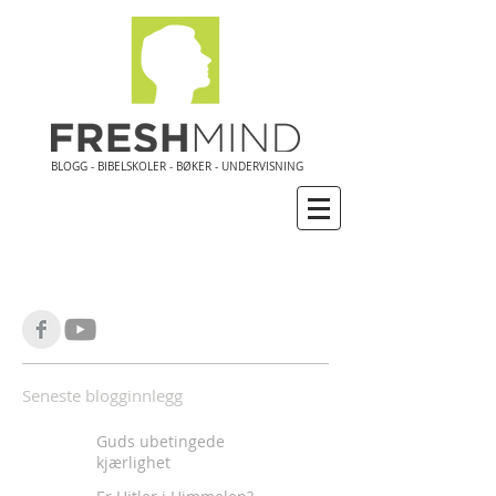
BLOGG - BIBELSKOLER - BØKER - UNDERVISNING
Seneste blogginnlegg
Guds ubetingede
kjærlighet