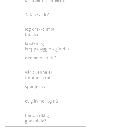
Er Hitler i Himmelen?
Satan sa du?
Jeg er ikke imot
bibelen
kristen og
kroppsbygger - går det
an?
demoner sa du?
vår skjebne er
forutbestemt
spør jesus
evig liv her og nå
har du riktig
gudsbilde?