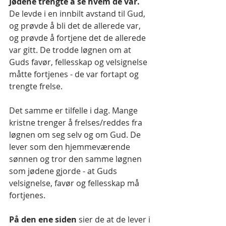
Jødene trengte å se hvem de var.
De levde i en innbilt avstand til Gud, 
og prøvde å bli det de allerede var, 
og prøvde å fortjene det de allerede 
var gitt. De trodde løgnen om at 
Guds favør, fellesskap og velsignelse 
måtte fortjenes - de var fortapt og 
trengte frelse.
Det samme er tilfelle i dag. Mange 
kristne trenger å frelses/reddes fra 
løgnen om seg selv og om Gud. De 
lever som den hjemmeværende 
sønnen og tror den samme løgnen 
som jødene gjorde - at Guds 
velsignelse, favør og fellesskap må 
fortjenes.
På den ene siden 
sier de at de lever i 