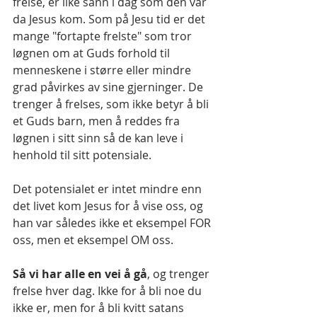
frelse, er like sann i dag som den var 
da Jesus kom. Som på Jesu tid er det 
mange "fortapte frelste" som tror 
løgnen om at Guds forhold til 
menneskene i større eller mindre 
grad påvirkes av sine gjerninger. De 
trenger å frelses, som ikke betyr å bli 
et Guds barn, men å reddes fra 
løgnen i sitt sinn så de kan leve i 
henhold til sitt potensiale.
Det potensialet er intet mindre enn 
det livet kom Jesus for å vise oss, og 
han var således ikke et eksempel FOR 
oss, men et eksempel OM oss. 
Så vi har alle en vei å gå
, og trenger 
frelse hver dag. Ikke for å bli noe du 
ikke er, men for å bli kvitt satans 