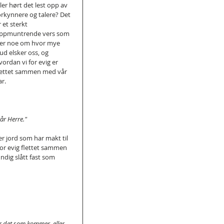
ller hørt det lest opp av 
orkynnere og talere? Det 
r et sterkt 
ppmuntrende vers som 
ier noe om hvor mye 
ud elsker oss, og 
vordan vi for evig er 
lettet sammen med vår 
ar.
vår Herre."
r jord som har makt til 
 for evig flettet sammen 
ndig slått fast som 
ler det som kommer, eller 