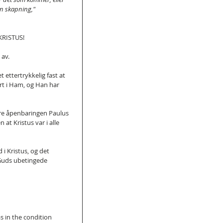
en skapning," 
 KRISTUS!
 av.
et ettertrykkelig fast at 
ært i Ham, og Han har 
ore åpenbaringen Paulus 
at Kristus var i alle 
i Kristus, og det 
 Guds ubetingede 
as in the condition 