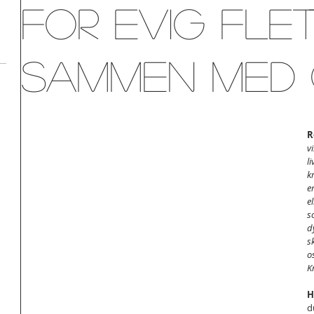
For evig fle
sammen med
R
v
li
k
e
e
s
d
s
o
K
H
d