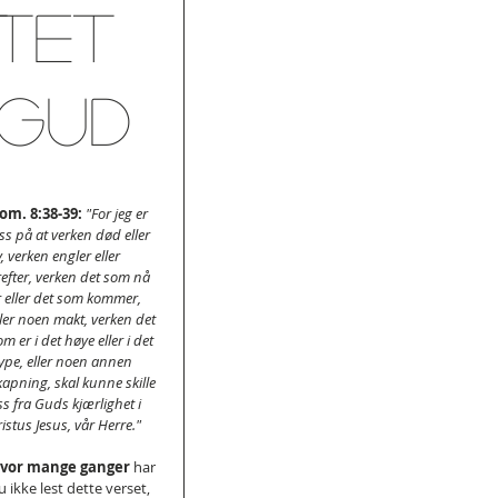
ttet
 Gud
om. 8:38-39:
"For jeg er 
iss på at verken død eller 
v, verken engler eller 
refter, verken det som nå 
r eller det som kommer, 
ller noen makt, verken det 
om er i det høye eller i det 
ype, eller noen annen 
kapning, skal kunne skille 
ss fra Guds kjærlighet i 
ristus Jesus, vår Herre."
vor mange ganger
 har 
u ikke lest dette verset, 