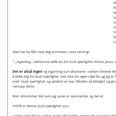
e
f
e
o
s
G
h
f
F
Men har du fått med deg storheten i siste setning?
"....ingenting....skal kunne skille oss fra Guds kjærlighet i Kristus Jesus, 
Det er altså ingen
 og ingenting som eksisterer i verken himmel elle
å skille deg fra Guds kjærlighet. Selv ikke din egen vilje! Du og jeg er
med  Guds kjærlighet, og sjeldent er noe i Bibelen så detaljert og gru
nettopp dette.
Men så kommer det som jeg synes er spennende, og det er;
HVOR er denne Guds kjærlighet som;
"verken død eller liv, verken engler eller krefter, verken det som nå er el