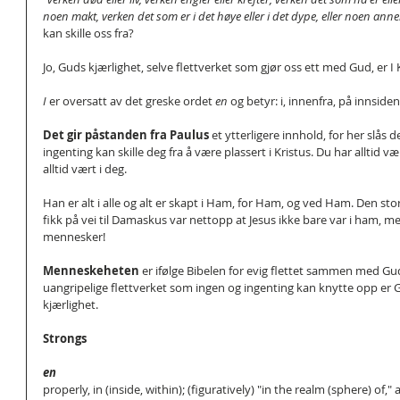
noen makt, verken det som er i det høye eller i det dype, eller noen ann
kan skille oss fra?
Jo, Guds kjærlighet, selve flettverket som gjør oss ett med Gud, er I
I
 er oversatt av det greske ordet 
en 
og betyr: i, innenfra, på innsiden
Det gir påstanden fra Paulus
 et ytterligere innhold, for her slås d
ingenting kan skille deg fra å være plassert i Kristus. Du har alltid v
alltid vært i deg.
Han er alt i alle og alt er skapt i Ham, for Ham, og ved Ham. Den st
fikk på vei til Damaskus var nettopp at Jesus ikke bare var i ham, men 
mennesker!
Menneskeheten 
er ifølge Bibelen for evig flettet sammen med Gud 
uangripelige flettverket som ingen og ingenting kan knytte opp er
kjærlighet.  
Strongs
en
properly, in (inside, within); (figuratively) "in the realm (sphere) of," 