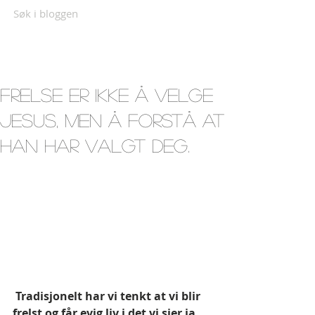
Søk i bloggen
Frelse er ikke å velge
Jesus, men å forstå at
han har valgt deg.
 Tradisjonelt har vi tenkt at vi blir 
frelst og får evig liv i det vi sier ja 