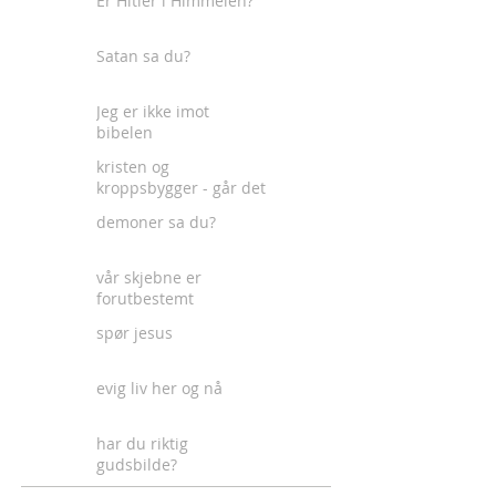
Er Hitler i Himmelen?
Satan sa du?
Jeg er ikke imot
bibelen
kristen og
kroppsbygger - går det
an?
demoner sa du?
vår skjebne er
forutbestemt
spør jesus
evig liv her og nå
har du riktig
gudsbilde?