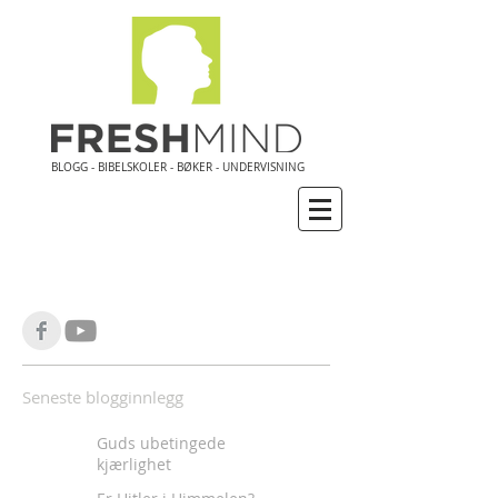
BLOGG - BIBELSKOLER - BØKER - UNDERVISNING
Seneste blogginnlegg
Guds ubetingede
kjærlighet