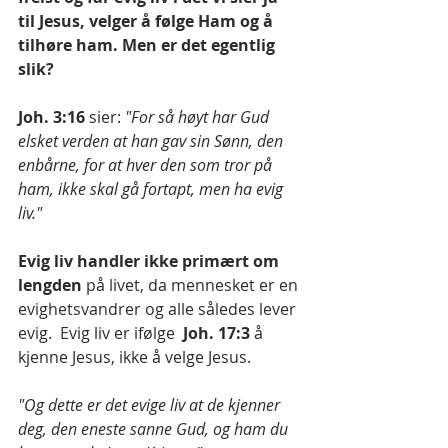
til Jesus, velger å følge Ham og å 
tilhøre ham. Men er det egentlig 
slik?
Joh. 3:16
 sier: 
"For så høyt har Gud 
elsket verden at han gav sin Sønn, den 
enbårne, for at hver den som tror på 
ham, ikke skal gå fortapt, men ha evig 
liv."
Evig liv handler ikke primært om 
lengden 
på livet, da mennesket er en 
evighetsvandrer og alle således lever 
evig.  Evig liv er ifølge 
 Joh. 17:3 
å 
kjenne Jesus, ikke å velge Jesus.
"Og dette er det evige liv at de kjenner 
deg, den eneste sanne Gud, og ham du 