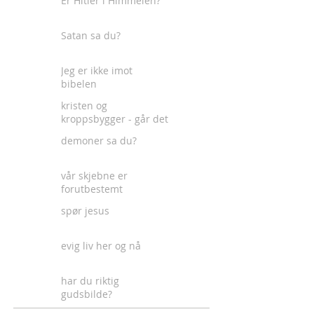
Er Hitler i Himmelen?
Satan sa du?
Jeg er ikke imot
bibelen
kristen og
kroppsbygger - går det
an?
demoner sa du?
vår skjebne er
forutbestemt
spør jesus
evig liv her og nå
har du riktig
gudsbilde?