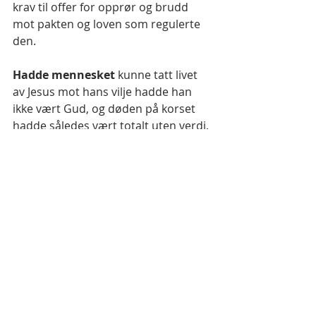
krav til offer for opprør og brudd 
mot pakten og loven som regulerte 
den.
Hadde mennesket 
kunne tatt livet 
av Jesus mot hans vilje hadde han 
ikke vært Gud, og døden på korset 
hadde således vært totalt uten verdi. 
Da hadde drapet på Jesus faktisk 
bekreftet pakten, og Gud hadde ikke 
lenger vært allmektig. Da hadde 
pakten bevist sin berettigelse og 
med makt til å tvinge Gud til å drepe 
lovbrytere, opprørere, ja til og med 
sin egen sønn, og alt dette imot sin 
egen vilje!
Om Gud stod bak pakten hadde Han 
redusert seg selv til en ansatt av 