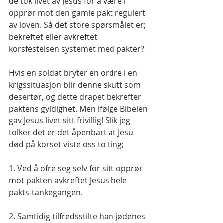
de tok livet av Jesus for å være i 
opprør mot den gamle pakt regulert 
av loven. Så det store spørsmålet er; 
bekreftet eller avkreftet 
korsfestelsen systemet med pakter?
Hvis en soldat bryter en ordre i en 
krigssituasjon blir denne skutt som 
desertør, og dette drapet bekrefter 
paktens gyldighet. Men ifølge Bibelen 
gav Jesus livet sitt frivillig! Slik jeg 
tolker det er det åpenbart at Jesu 
død på korset viste oss to ting;
1. Ved å ofre seg selv for sitt opprør 
mot pakten avkreftet Jesus hele 
pakts-tankegangen.
2. Samtidig tilfredsstilte han jødenes 