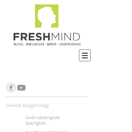
BLOGG - BIBELSKOLER - BØKER - UNDERVISNING
Seneste blogginnlegg
Guds ubetingede
kjærlighet