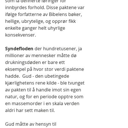
som la definerte føringer for 
innbyrdes forhold. Disse paktene var 
ifølge forfatterne av Bibelens bøker, 
hellige, ubrytelige, og opprør fikk 
enkelte ganger helt uhyrlige 
konsekvenser.
Syndefloden
 der hundretusener, ja 
millioner av mennesker måtte dø 
drukningsdøden er bare ett 
eksempel på hvor stor verdi paktene 
hadde.  Gud - den ubetingede 
kjærlighetens rene kilde - ble tvunget 
av pakten til å handle imot sin egen 
natur, og for en periode opptre som 
en massemorder i en skala verden 
aldri har sett maken til.
Gud måtte av hensyn til 